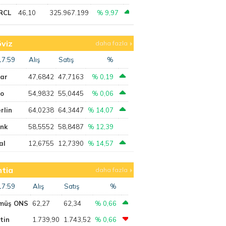
RCL
46,10
325.967.199
% 9,97
viz
daha fazla
17:59
Alış
Satış
%
lar
47,6842
47,7163
% 0,19
ro
54,9832
55,0445
% 0,06
rlin
64,0238
64,3447
% 14,07
ank
58,5552
58,8487
% 12,39
al
12,6755
12,7390
% 14,57
tia
daha fazla
17:59
Alış
Satış
%
müş ONS
62,27
62,34
% 0,66
tin
1.739,90
1.743,52
% 0,66