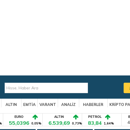
ALTIN
EMTİA
VARANT
ANALİZ
HABERLER
KRİPTO P
EURO
ALTIN
PETROL
55,0396
6.539,69
83,84
4
%
0,05%
0,73%
1,64%