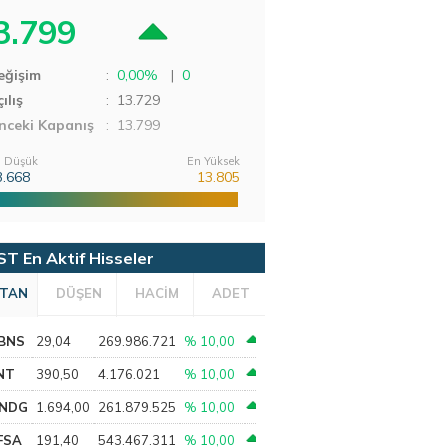
3.799
eğişim
:
0,00%
|
0
ılış
:
13.729
nceki Kapanış
: 13.799
 Düşük
En Yüksek
3.668
13.805
ST En Aktif Hisseler
TAN
DÜŞEN
HACİM
ADET
BNS
29,04
269.986.721
% 10,00
NT
390,50
4.176.021
% 10,00
NDG
1.694,00
261.879.525
% 10,00
FSA
191,40
543.467.311
% 10,00