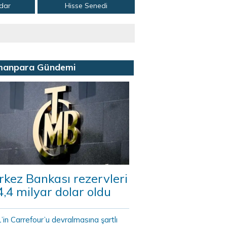
adar
Hisse Senedi
manpara Gündemi
kez Bankası rezervleri
,4 milyar dolar oldu
in Carrefour’u devralmasına şartlı