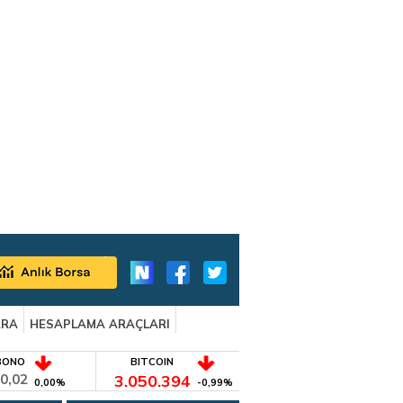
ARA
HESAPLAMA ARAÇLARI
BONO
BITCOIN
0,02
3.050.394
0,00%
-0,99%