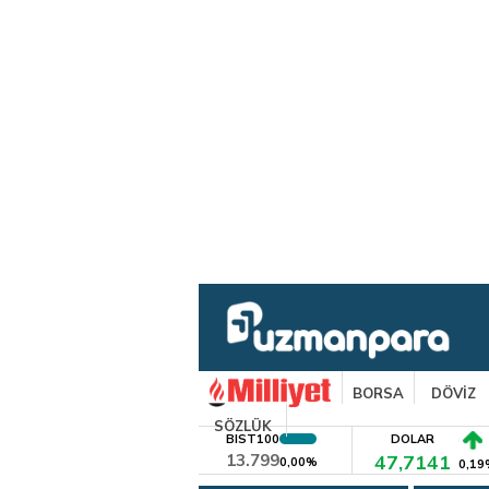
BORSA
DÖVİZ
SÖZLÜK
BIST100
DOLAR
13.799
47,7141
0,00%
0,19