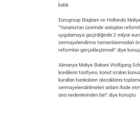
kaldı.
Eurogroup Başkanı ve Hollanda Maliye
"Yunanistan üzerinde anlaşılan reforml
uygulamaya geçirdiğinde 2 milyar euro
sermayelendirme tamamlanmadan önce 
reformları gerçekleştirmeli" diye konuş
Almanya Maliye Bakanı Wolfgang Schae
kredilerin tasfiyesi, konut icraları ko
kuralları bankaların alacaklarını topl
sermayelendirilmeleri anlam ifade etm
ana nedenlerinden biri" diye konuştu.