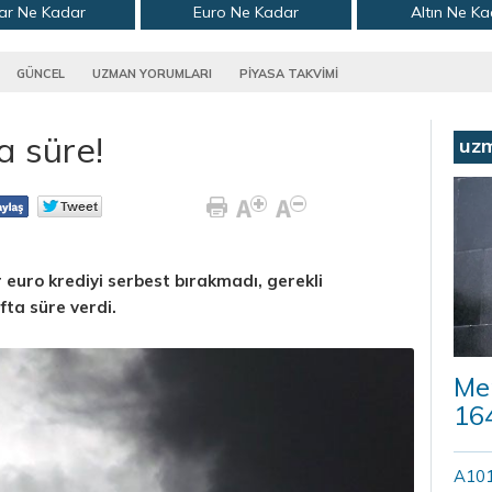
ar Ne Kadar
Euro Ne Kadar
Altın Ne K
GÜNCEL
UZMAN YORUMLARI
PİYASA TAKVİMİ
a süre!
uz
 euro krediyi serbest bırakmadı, gerekli
ta süre verdi.
Mer
164
A101’