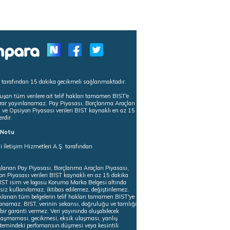
s tarafından 15 dakika gecikmeli sağlanmaktadır.
uşan tüm verilere ait telif hakları tamamen BIST'e
tekrar yayınlanamaz. Pay Piyasası, Borçlanma Araçları
m ve Opsiyon Piyasası verileri BIST kaynaklı en az 15
erdir.
ı Notu
i İletişim Hizmetleri A.Ş. tarafından
ğlanan Pay Piyasası, Borçlanma Araçları Piyasası,
on Piyasası verileri BIST kaynaklı en az 15 dakika
 BIST isim ve logosu Koruma Marka Belgesi altında
iz kullanılamaz, iktibas edilemez, değiştirilemez.
klanan tüm belgelerin telif hakları tamamen BIST'ye
nlanamaz. BIST, verinin sekansı, doğruluğu ve tamlığı
ir garanti vermez. Veri yayınında oluşabilecek
ulaşmaması, gecikmesi, eksik ulaşması, yanlış
stemindeki perfomansın düşmesi veya kesintili