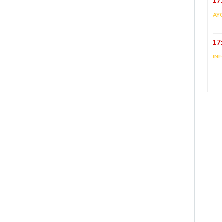
17
AY
17
IN