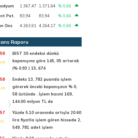
ladyum
1.367,47
1.371,64
% 0,66
nt Pet.
83,94
83,94
% 0,66
ın Ons
4.263,61
4.264,17
% 0,66
ans Raporu
:58
BIST 30 endeksi dünkü
kapanışına göre 145, 05 artarak
030
(% 0.93 ) 15, 674
:58
Endeks 13, 782 puanda işlem
görerek önceki kapanışının % 0,
100
58 üstünde . İşlem hacmi 169,
144.00 milyon TL de
:57
Yüzde 5.10 oranında artışla 20.60
lira fiyatla işlem gören hissede 2,
SI
549, 781 adet işlem