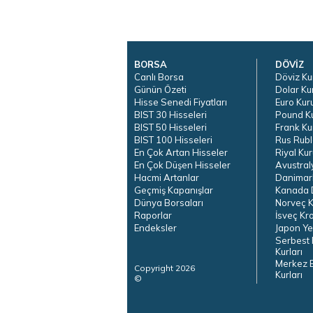
BORSA
DÖVİZ
Canlı Borsa
Döviz Ku
Günün Özeti
Dolar Ku
Hisse Senedi Fiyatları
Euro Kur
BIST 30 Hisseleri
Pound K
BIST 50 Hisseleri
Frank Ku
BIST 100 Hisseleri
Rus Rubl
En Çok Artan Hisseler
Riyal Kur
En Çok Düşen Hisseler
Avustral
Hacmi Artanlar
Danimar
Geçmiş Kapanışlar
Kanada D
Dünya Borsaları
Norveç K
Raporlar
İsveç Kr
Endeksler
Japon Ye
Serbest 
Kurları
Merkez 
Copyright 2026
Kurları
©