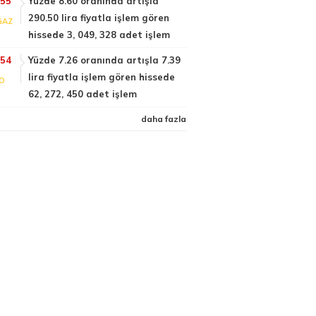
:55
Yüzde 8.60 oranında artışla
290.50 lira fiyatla işlem gören
GAZ
hissede 3, 049, 328 adet işlem
:54
Yüzde 7.26 oranında artışla 7.39
lira fiyatla işlem gören hissede
FO
62, 272, 450 adet işlem
daha fazla