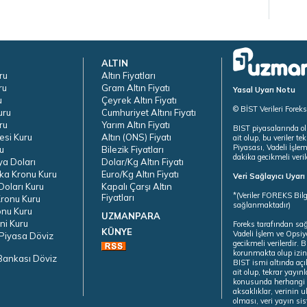
ALTIN
ru
Altın Fiyatları
ru
Gram Altın Fiyatı
Yasal Uyarı Notu
u
Çeyrek Altın Fiyatı
© BİST Verileri Forek
uru
Cumhuriyet Altını Fiyatı
ru
Yarım Altın Fiyatı
BIST piyasalarında ol
esi Kuru
Altın (ONS) Fiyatı
ait olup, bu veriler 
Piyasası, Vadeli İşle
u
Bilezik Fiyatları
dakika gecikmeli veril
ya Doları
Dolar/Kg Altın Fiyatı
ka Kronu Kuru
Euro/Kg Altın Fiyatı
Veri Sağlayıcı Uyar
oları Kuru
Kapalı Çarşı Altın
*(Veriler FOREKS Bilg
Fiyatları
ronu Kuru
sağlanmaktadır)
onu Kuru
UZMANPARA
ni Kuru
Foreks tarafından sa
KÜNYE
Vadeli İşlem ve Opsiy
Piyasa Döviz
gecikmeli verilerdir.
korunmakta olup izins
Bankası Döviz
BIST ismi altında açı
ait olup, tekrar yayı
konusunda herhangi b
aksaklıklar, verinin 
olması, veri yayın si