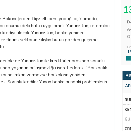
1
 Bakanı Jeroen Dijsselbloem yaptığı açıklamada,
D
arı önümüzdeki hafta uygulamalı. Yunanistan, reformları
Aç
 krediyi alacak. Yunanistan, banka yeniden
Ö
finans sektörüne ilişkin bütün gözden geçirme,
tu.
En
1
uble de Yunanistan ile kreditörler arasında sorunlu
nusunda yaşanan anlaşmazlığa işaret ederek, "Bankacılık
amalarına imkan vermezse bankaların yeniden
BI
ez. Sorunlu krediler Yunan bankalarındaki problemlerin
AR
RU
KE
GU
CR