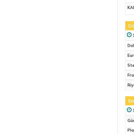
KA
Dö
Do
Eu
Ste
Fr
Riy
Em
Gü
Pla