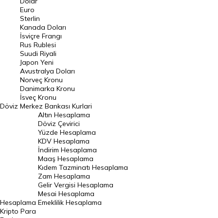
Dolar
Euro
Pound Kuru
Sterlin
Kanada Doları
Frank Kuru
İsviçre Frangı
Riyal Kuru
Rus Rublesi
Suudi Riyali
Avustralya Doları
Japon Yeni
Avustralya Doları
Danimarka Kronu Kuru
Norveç Kronu
Danimarka Kronu
Kanada Doları Kuru
İsveç Kronu
Döviz
Merkez Bankası Kurlari
Norveç Kronu Kuru
Altın Hesaplama
İsveç Kronu Kuru
Döviz Çevirici
Yüzde Hesaplama
Japon Yeni Kuru
KDV Hesaplama
İndirim Hesaplama
Serbest Piyasa Döviz Kurları
Maaş Hesaplama
Kıdem Tazminatı Hesaplama
Merkez Bankası Döviz Kurları
Zam Hesaplama
Gelir Vergisi Hesaplama
ALTIN
Mesai Hesaplama
Hesaplama
Emeklilik Hesaplama
Altın Fiyatları
Kripto Para