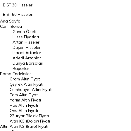
BIST 30 Hisseleri
BIST 50 Hisseleri
Ana Sayfa
BIST 100 Hisseleri
Canlı Borsa
Günün Özeti
En Çok Artan Hisseler
Hisse Fiyatları
Artan Hisseler
En Çok Düşen Hisseler
Düşen Hisseler
Hacmi Artanlar
Hacmi Artanlar
Adedi Artanlar
Geçmiş Kapanışlar
Dünya Borsaları
Raporlar
Dünya Borsaları
Borsa
Endeksler
Gram Altın Fiyatı
Raporlar
Çeyrek Altın Fiyatı
Endeksler
Cumhuriyet Altını Fiyatı
Tam Altın Fiyatı
Yarım Altın Fiyatı
DÖVİZ
Has Altın Fiyatı
Ons Altın Fiyatı
Döviz Kuru
22 Ayar Bilezik Fiyatı
Dolar Kuru
Altın KG (Dolar) Fiyatı
Altın
Altın KG (Euro) Fiyatı
Euro Kuru