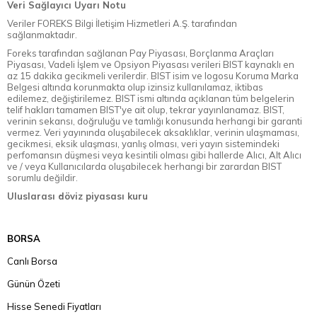
Veri Sağlayıcı Uyarı Notu
Veriler FOREKS Bilgi İletişim Hizmetleri A.Ş. tarafından
sağlanmaktadır.
Foreks tarafından sağlanan Pay Piyasası, Borçlanma Araçları
Piyasası, Vadeli İşlem ve Opsiyon Piyasası verileri BIST kaynaklı en
az 15 dakika gecikmeli verilerdir. BIST isim ve logosu Koruma Marka
Belgesi altında korunmakta olup izinsiz kullanılamaz, iktibas
edilemez, değiştirilemez. BIST ismi altında açıklanan tüm belgelerin
telif hakları tamamen BIST'ye ait olup, tekrar yayınlanamaz. BIST,
verinin sekansı, doğruluğu ve tamlığı konusunda herhangi bir garanti
vermez. Veri yayınında oluşabilecek aksaklıklar, verinin ulaşmaması,
gecikmesi, eksik ulaşması, yanlış olması, veri yayın sistemindeki
perfomansın düşmesi veya kesintili olması gibi hallerde Alıcı, Alt Alıcı
ve / veya Kullanıcılarda oluşabilecek herhangi bir zarardan BIST
sorumlu değildir.
Uluslarası döviz piyasası kuru
BORSA
Canlı Borsa
Günün Özeti
Hisse Senedi Fiyatları