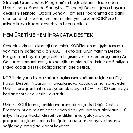
Stratejik Ürün Destek Programı'na başladıklarını ifade eden
Uzkurt, son dönemde Sanayi ve Teknoloji Bakanlığı'nca hayata
geçirilen Teknoloji Odaklı Sanayi Hamlesi Programı'na da dahil
olan bu destekle ithal edilen ürünleri yerli üreten KOBİ'lere 5
milyon liraya kadar destek verdiklerini bildirdi.
HEM ÜRETİME HEM İHRACATA DESTEK
Cevahir Uzkurt, teknoloji üretiminin KOBİ'ler aracılığıyla tabana
yayılmasını sağlamak için KOBİ Teknolojik Ürün Yatırım Destek
Programı'nı hayata geçirdikleri bilgisini vererek, bu programla Ar-
Ge süreci tamamlanmış teknolojik ürünlerin üretimine de 5 milyon
liraya kadar destek sağladıklarını dile getirdi.
KOBİ'lerin yurt dışı pazarlara açılmasını sağlamak için Yurt Dışı
Pazar Destek Programı'nı uygulamaya koyduklarına işaret eden
Uzkurt, programla ihracat yapmak isteyen KOBİ'leri 300 bin liraya
kadar desteklediklerini aktardı.
Uzkurt, KOBİ'lerin iş birliklerini artırmaları için İş Birliği Destek
Programı'nı da revize ederek yeniden uygulamaya aldıklarını, 10
milyon liraya kadar destek verdiklerini vurgulayarak, bu
programla işletmelerin iş birliği kültürünü artırmayı ve tasarruf
sağlamayı amaçladıklarını kaydetti.