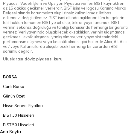
Piyasası, Vadeli İşlem ve Opsiyon Piyasası verileri BIST kaynaklı en
az 15 dakika gecikmeli verilerdir. BIST isim ve logosu Koruma Marka
Belgesi altında korunmakta olup izinsiz kullanılamaz, iktibas
edilemez, değiştirilemez. BIST ismi altında açıklanan tüm belgelerin
telif hakları tamamen BIST'ye ait olup, tekrar yayınlanamaz. BIST,
verinin sekansı, doğruluğu ve tamlığı konusunda herhangi bir garanti
vermez. Veri yayınında oluşabilecek aksaklıklar, verinin ulaşmaması,
gecikmesi, eksik ulaşması, yanlış olması, veri yayın sistemindeki
perfomansın düşmesi veya kesintili olması gibi hallerde Alıcı, Alt Alıcı
ve / veya Kullanıcılarda oluşabilecek herhangi bir zarardan BIST
sorumlu değildir.
Uluslarası döviz piyasası kuru
BORSA
Canlı Borsa
Günün Özeti
Hisse Senedi Fiyatları
BIST 30 Hisseleri
BIST 50 Hisseleri
Ana Sayfa