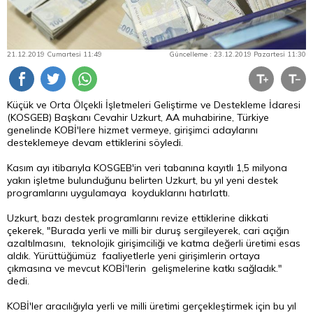
21.12.2019 Cumartesi 11:49
Güncelleme : 23.12.2019 Pazartesi 11:30
Küçük ve Orta Ölçekli İşletmeleri Geliştirme ve Destekleme İdaresi
(KOSGEB) Başkanı Cevahir Uzkurt, AA muhabirine, Türkiye
genelinde KOBİ'lere hizmet vermeye, girişimci adaylarını
desteklemeye devam ettiklerini söyledi.
Kasım ayı itibarıyla KOSGEB'in veri tabanına kayıtlı 1,5 milyona
yakın işletme bulunduğunu belirten Uzkurt, bu yıl yeni destek
programlarını uygulamaya koyduklarını hatırlattı.
Uzkurt, bazı destek programlarını revize ettiklerine dikkati
çekerek, "Burada yerli ve milli bir duruş sergileyerek, cari açığın
azaltılmasını, teknolojik girişimciliği ve katma değerli üretimi esas
aldık. Yürüttüğümüz faaliyetlerle yeni girişimlerin ortaya
çıkmasına ve mevcut KOBİ'lerin gelişmelerine katkı sağladık."
dedi.
KOBİ'ler aracılığıyla yerli ve milli üretimi gerçekleştirmek için bu yıl