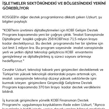
İŞLETMELER SEKTÖRÜNDEKİ VE BÖLGESİNDEKİ YERİNİ
GÖREBİLİYOR
KOSGEB'in diğer destek programlarına dikkati çeken Uzkurt, şu
bilgileri paylaştı:
"KOBİ'lerin üretimini dijitalleştirmeleri için KOBİ Gelişim Destek
Programı kapsamında yeni bir çağrıya çıktık. 'İmalat Sanayisinde
Dijitalleşme' başlıklı çağrıyla 258 KOBİ'mizi 71,5 milyon liraya
kadar destekliyoruz. Bu destek programında her bir işletme için
üst limit 1 milyon lira. Bu program sayesinde imalat sanayisinde
yerli ve yetkin dijital teknoloji geliştiricisi KOBİ envanterini
genişletmeyi ve dijitalleştirilmiş iş süreci sayısını artırmayı
hedefliyoruz."
Cevahir Uzkurt, teknoloji tabanlı yeni girişimcileri desteklemek ve
Türkiye'nin yüksek teknolojili alanlardaki payını artırmak için,
imalat sanayisinde teknoloji düzeyi yüksek sektörlerde işini
kurmak isteyen girişimcilere Girişimciliği Geliştirme Destek
Programı kapsamında 370 bin liraya kadar destek verdiklerini
bildirdi.
İş kuracak girişimcilere yönelik KOBİ Finansman Destek
Programı'nı uygulamaya koyduklarını ifade eden Uzkurt, "Ayrıca