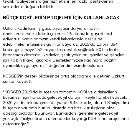
teknik faaliyetlerle diğer hizmetlerin en fazla desteklenen
sektörler olduğunu bildirdi.
BÜTÇE KOBİ'LERİN PROJELERİ İÇİN KULLANILACAK
Uzkurt, kadınların iş gücü piyasasında yer almasını
önemsediklerine dikkati çekerek, "Bu konuda gayret sarf
ediyoruz. Kadınlarımızın kendi imkanlarıyla gelir elde
edebilmelerini teminen adımlar atıyoruz. 2019'da 13 bin 854
kadın girişimciye 252 milyon lira destek sağladık. 50 bin liralık
finansman desteğini, kadınlar, şehit yakınları, gaziler ve gençler
için 70 bin liraya çıkardık. Desteklerimizde kadınlara pozitif
ayrımcılık uyguluyoruz." değerlendirmesinde bulundu.
KOSGEB'in destek bütçesinde artış olacağını dile getiren Uzkurt,
şunları kaydetti:
"KOSGEB 2019'da bütçesinin tamamını KOBİ ve girişimcilerin
büyümesi için harcadı, gelecek yıl da aynı ilkeyle hareket edecek.
2020 yılı destek bütçemizde yüzde 9,45'lik artış oldu. 1,8 milyar lira
bütçemiz var ama bunun dışında da bazı kuruluşların bize
ödediği aidatlar bulunuyor. Bunlardan gelenlerle gelecek yıl
yaklaşık 2 milyar liranın üzerinde bir kaynağı KOBİ'lerin projelerine
aktaracağız."