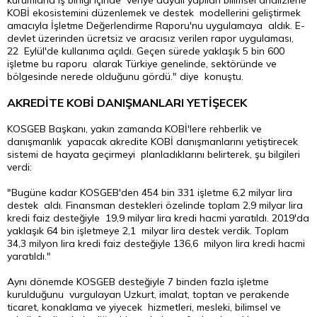
kurumlarla iş birliği içinde veriye dayalı yapılan bilimsel analizlerle
KOBİ ekosistemini düzenlemek ve destek modellerini geliştirmek
amacıyla İşletme Değerlendirme Raporu'nu uygulamaya aldık. E-
devlet üzerinden ücretsiz ve aracısız verilen rapor uygulaması,
22 Eylül'de kullanıma açıldı. Geçen sürede yaklaşık 5 bin 600
işletme bu raporu alarak Türkiye genelinde, sektöründe ve
bölgesinde nerede olduğunu gördü." diye konuştu.
AKREDİTE KOBİ DANIŞMANLARI YETİŞECEK
KOSGEB Başkanı, yakın zamanda KOBİ'lere rehberlik ve
danışmanlık yapacak akredite KOBİ danışmanlarını yetiştirecek
sistemi de hayata geçirmeyi planladıklarını belirterek, şu bilgileri
verdi:
"Bugüne kadar KOSGEB'den 454 bin 331 işletme 6,2 milyar lira
destek aldı. Finansman destekleri özelinde toplam 2,9 milyar lira
kredi faiz desteğiyle 19,9 milyar lira kredi hacmi yaratıldı. 2019'da
yaklaşık 64 bin işletmeye 2,1 milyar lira destek verdik. Toplam
34,3 milyon lira kredi faiz desteğiyle 136,6 milyon lira kredi hacmi
yaratıldı."
Aynı dönemde KOSGEB desteğiyle 7 binden fazla işletme
kurulduğunu vurgulayan Uzkurt, imalat, toptan ve perakende
ticaret, konaklama ve yiyecek hizmetleri, mesleki, bilimsel ve