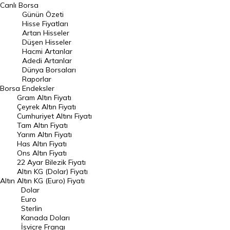
BIST 100 Hisseleri
Canlı Borsa
Günün Özeti
En Çok Artan Hisseler
Hisse Fiyatları
Artan Hisseler
En Çok Düşen Hisseler
Düşen Hisseler
Hacmi Artanlar
Hacmi Artanlar
Adedi Artanlar
Geçmiş Kapanışlar
Dünya Borsaları
Raporlar
Dünya Borsaları
Borsa
Endeksler
Gram Altın Fiyatı
Raporlar
Çeyrek Altın Fiyatı
Endeksler
Cumhuriyet Altını Fiyatı
Tam Altın Fiyatı
Yarım Altın Fiyatı
DÖVİZ
Has Altın Fiyatı
Ons Altın Fiyatı
Döviz Kuru
22 Ayar Bilezik Fiyatı
Dolar Kuru
Altın KG (Dolar) Fiyatı
Altın
Altın KG (Euro) Fiyatı
Euro Kuru
Dolar
Euro
Pound Kuru
Sterlin
Kanada Doları
Frank Kuru
İsviçre Frangı