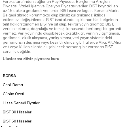
Foreks tarafından sağlanan Pay Piyasası, Borçlanma Araçları
Piyasası, Vadeli İşlem ve Opsiyon Piyasası verileri BIST kaynaklı en
az 15 dakika gecikmeli verilerdir. BIST isim ve logosu Koruma Marka
Belgesi altında korunmakta olup izinsiz kullanılamaz, iktibas
edilemez, değiştirilemez. BIST ismi altında açıklanan tüm belgelerin
telif hakları tamamen BIST'ye ait olup, tekrar yayınlanamaz. BIST,
verinin sekansı, doğruluğu ve tamlığı konusunda herhangi bir garanti
vermez. Veri yayınında oluşabilecek aksaklıklar, verinin ulaşmaması,
gecikmesi, eksik ulaşması, yanlış olması, veri yayın sistemindeki
perfomansın düşmesi veya kesintili olması gibi hallerde Alıcı, Alt Alıcı
ve / veya Kullanıcılarda oluşabilecek herhangi bir zarardan BIST
sorumlu değildir.
Uluslarası döviz piyasası kuru
BORSA
Canlı Borsa
Günün Özeti
Hisse Senedi Fiyatları
BIST 30 Hisseleri
BIST 50 Hisseleri