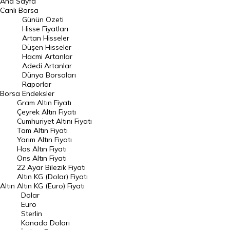
Ana Sayfa
BIST 100 Hisseleri
Canlı Borsa
Günün Özeti
En Çok Artan Hisseler
Hisse Fiyatları
Artan Hisseler
En Çok Düşen Hisseler
Düşen Hisseler
Hacmi Artanlar
Hacmi Artanlar
Adedi Artanlar
Geçmiş Kapanışlar
Dünya Borsaları
Raporlar
Dünya Borsaları
Borsa
Endeksler
Gram Altın Fiyatı
Raporlar
Çeyrek Altın Fiyatı
Endeksler
Cumhuriyet Altını Fiyatı
Tam Altın Fiyatı
Yarım Altın Fiyatı
DÖVİZ
Has Altın Fiyatı
Ons Altın Fiyatı
Döviz Kuru
22 Ayar Bilezik Fiyatı
Dolar Kuru
Altın KG (Dolar) Fiyatı
Altın
Altın KG (Euro) Fiyatı
Euro Kuru
Dolar
Euro
Pound Kuru
Sterlin
Kanada Doları
Frank Kuru