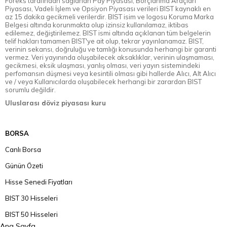
Foreks tarafından sağlanan Pay Piyasası, Borçlanma Araçları
Piyasası, Vadeli İşlem ve Opsiyon Piyasası verileri BIST kaynaklı en
az 15 dakika gecikmeli verilerdir. BIST isim ve logosu Koruma Marka
Belgesi altında korunmakta olup izinsiz kullanılamaz, iktibas
edilemez, değiştirilemez. BIST ismi altında açıklanan tüm belgelerin
telif hakları tamamen BIST'ye ait olup, tekrar yayınlanamaz. BIST,
verinin sekansı, doğruluğu ve tamlığı konusunda herhangi bir garanti
vermez. Veri yayınında oluşabilecek aksaklıklar, verinin ulaşmaması,
gecikmesi, eksik ulaşması, yanlış olması, veri yayın sistemindeki
perfomansın düşmesi veya kesintili olması gibi hallerde Alıcı, Alt Alıcı
ve / veya Kullanıcılarda oluşabilecek herhangi bir zarardan BIST
sorumlu değildir.
Uluslarası döviz piyasası kuru
BORSA
Canlı Borsa
Günün Özeti
Hisse Senedi Fiyatları
BIST 30 Hisseleri
BIST 50 Hisseleri
Ana Sayfa