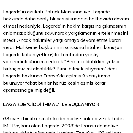
Lagarde'ın avukatı Patrick Maisonneuve, Lagarde
hakkında daha geniş bir soruşturmanın halihazırda devam
etmesi nedeniyle, Lagarde'ın hakim karşısına çıkmasının
anlamsız olduğunu savunarak yargılamanın ertelenmesini
istedi. Ancak hakimler yargılamaya devam etme kararı
verdi. Mahkeme başkanının sorusuna hitaben konuşan
Lagarde kötü niyetli kişiler tarafından yanlış
yönlendirildiğini ima ederek "Ben mi aldatıldım, yoksa
birkaçımız mı aldatıldık? Bunu bilmek istiyorum" dedi.
Lagarde hakkında Fransa'da açılmış 9 soruşturma
bulunuyor fakat bunlar henüz kesinleşmiş karar
aşamasına gelmiş değil.
LAGARDE 'CİDDİ İHMAL' İLE SUÇLANIYOR
G8 üyesi bir ülkenin ilk kadın maliye bakanı ve ilk kadın
IMF Başkanı olan Lagarde, 2008'de Fransa'da maliye
bakanı olduğu dönemde iş adamı Tapie'ye 403 milyon