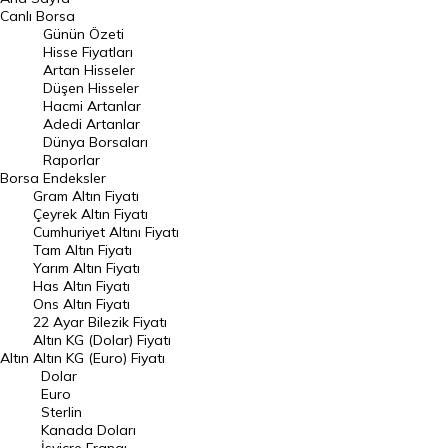
BIST 100 Hisseleri
Canlı Borsa
Günün Özeti
En Çok Artan Hisseler
Hisse Fiyatları
Artan Hisseler
En Çok Düşen Hisseler
Düşen Hisseler
Hacmi Artanlar
Hacmi Artanlar
Adedi Artanlar
Geçmiş Kapanışlar
Dünya Borsaları
Raporlar
Dünya Borsaları
Borsa
Endeksler
Gram Altın Fiyatı
Raporlar
Çeyrek Altın Fiyatı
Endeksler
Cumhuriyet Altını Fiyatı
Tam Altın Fiyatı
Yarım Altın Fiyatı
DÖVİZ
Has Altın Fiyatı
Ons Altın Fiyatı
Döviz Kuru
22 Ayar Bilezik Fiyatı
Dolar Kuru
Altın KG (Dolar) Fiyatı
Altın
Altın KG (Euro) Fiyatı
Euro Kuru
Dolar
Euro
Pound Kuru
Sterlin
Kanada Doları
Frank Kuru