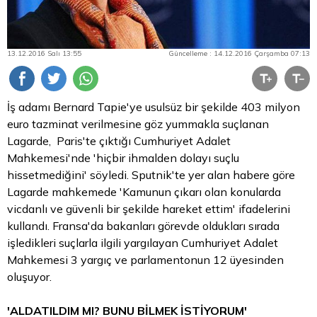
13.12.2016 Salı 13:55
Güncelleme : 14.12.2016 Çarşamba 07:13
İş adamı Bernard Tapie'ye usulsüz bir şekilde 403 milyon
euro
tazminat verilmesine göz yummakla suçlanan
Lagarde, Paris'te çıktığı Cumhuriyet Adalet
Mahkemesi'nde 'hiçbir ihmalden dolayı suçlu
hissetmediğini' söyledi. Sputnik'te yer alan habere göre
Lagarde mahkemede 'Kamunun çıkarı olan konularda
vicdanlı ve güvenli bir şekilde hareket ettim' ifadelerini
kullandı. Fransa'da bakanları görevde oldukları sırada
işledikleri suçlarla ilgili yargılayan Cumhuriyet Adalet
Mahkemesi 3 yargıç ve parlamentonun 12 üyesinden
oluşuyor.
'ALDATILDIM MI? BUNU BİLMEK İSTİYORUM'