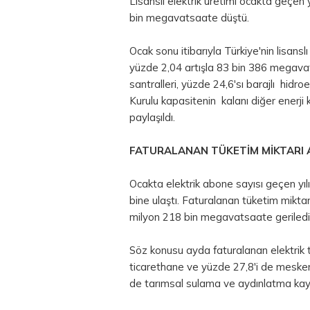
Lisanslı elektrik üretimi ocakta geçen 
bin megavatsaate düştü.
Ocak sonu itibarıyla Türkiye'nin lisansl
yüzde 2,04 artışla 83 bin 386 megavat
santralleri, yüzde 24,6'sı barajlı hidroe
Kurulu kapasitenin kalanı diğer enerji
paylaşıldı.
FATURALANAN TÜKETİM MİKTARI 
Ocakta elektrik abone sayısı geçen yı
bine ulaştı. Faturalanan tüketim miktar
milyon 218 bin megavatsaate geriledi
Söz konusu ayda faturalanan elektrik 
ticarethane ve yüzde 27,8'i de mesken 
de tarımsal sulama ve aydınlatma kayn