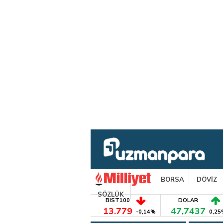
BORSA
DÖVİZ
SÖZLÜK
BIST100
DOLAR
13.779
47,7437
-0,14%
0,25