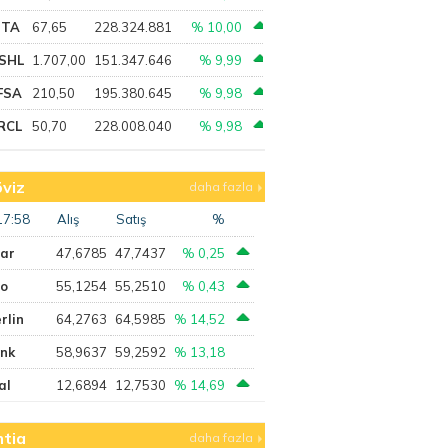
PTA
67,65
228.324.881
% 10,00
SHL
1.707,00
151.347.646
% 9,99
FSA
210,50
195.380.645
% 9,98
RCL
50,70
228.008.040
% 9,98
viz
daha fazla
17:58
Alış
Satış
%
lar
47,6785
47,7437
% 0,25
ro
55,1254
55,2510
% 0,43
rlin
64,2763
64,5985
% 14,52
ank
58,9637
59,2592
% 13,18
al
12,6894
12,7530
% 14,69
tia
daha fazla