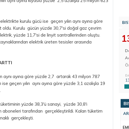
yılın aynı ayına kıyasla yüzde 2,5 azalışla 25 milyon 623
ı elektrikte kurulu gücü ise geçen yılın aynı ayına göre
BIS
 oldu. Kurulu gücün yüzde 30,7'si doğal gaz çevrim
lektrik, yüzde 11,7'si de linyit santrallerinden oluştu.
1
 kaynaklarından elektrik üreten tesisler arasında
D
Aç
ARTTI
Ö
En
lın aynı ayına göre yüzde 2,7 artarak 43 milyon 787
1
ı ise geçen yılın aynı ayına göre yüzde 3,1 azalışla 19
.
BI
tüketiminin yüzde 38,3'ü sanayi, yüzde 30,8'i
aboneleri tarafından gerçekleştirildi. Kalan tüketim
AR
aklı gerçekleşti.
EM