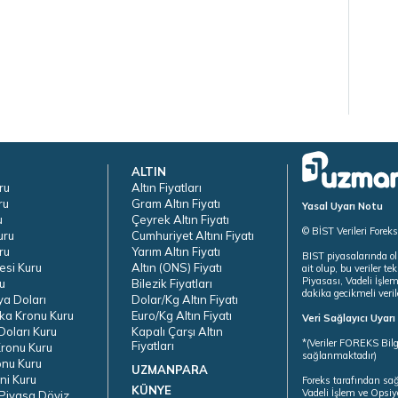
ALTIN
ru
Altın Fiyatları
ru
Gram Altın Fiyatı
Yasal Uyarı Notu
u
Çeyrek Altın Fiyatı
© BİST Verileri Forek
uru
Cumhuriyet Altını Fiyatı
ru
Yarım Altın Fiyatı
BIST piyasalarında ol
esi Kuru
Altın (ONS) Fiyatı
ait olup, bu veriler 
Piyasası, Vadeli İşle
u
Bilezik Fiyatları
dakika gecikmeli veril
ya Doları
Dolar/Kg Altın Fiyatı
ka Kronu Kuru
Euro/Kg Altın Fiyatı
Veri Sağlayıcı Uyar
oları Kuru
Kapalı Çarşı Altın
*(Veriler FOREKS Bilg
Fiyatları
ronu Kuru
sağlanmaktadır)
onu Kuru
UZMANPARA
ni Kuru
Foreks tarafından sa
KÜNYE
Vadeli İşlem ve Opsiy
Piyasa Döviz