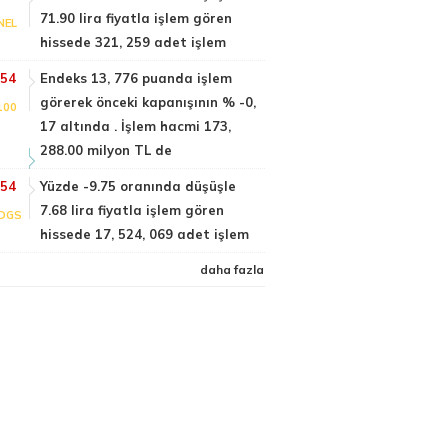
71.90 lira fiyatla işlem gören
NEL
hissede 321, 259 adet işlem
:54
Endeks 13, 776 puanda işlem
görerek önceki kapanışının % -0,
100
17 altında . İşlem hacmi 173,
288.00 milyon TL de
:54
Yüzde -9.75 oranında düşüşle
7.68 lira fiyatla işlem gören
DGS
hissede 17, 524, 069 adet işlem
daha fazla