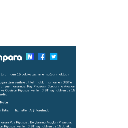
s tarafından 15 dakika gecikmeli sağlanmaktadır.
uşan tüm verilere ait telif hakları tamamen BIST'e
tekrar yayınlanamaz. Pay Piyasası, Borçlanma Araçları
m ve Opsiyon Piyasası verileri BIST kaynaklı en az 15
erdir.
ı Notu
i İletişim Hizmetleri A.Ş. tarafından
ğlanan Pay Piyasası, Borçlanma Araçları Piyasası,
on Piyasası verileri BIST kaynaklı en az 15 dakika