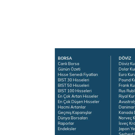
BORSA
DÖVİZ
Canlı Borsa
Döviz Ku
Günün Özeti
Dolar Ku
Hisse Senedi Fiyatları
Euro Kur
BIST 30 Hisseleri
Pound K
BIST 50 Hisseleri
Frank Ku
BIST 100 Hisseleri
Rus Rubl
En Çok Artan Hisseler
Riyal Kur
En Çok Düşen Hisseler
Avustral
Hacmi Artanlar
Danimar
Geçmiş Kapanışlar
Kanada D
Dünya Borsaları
Norveç K
Raporlar
İsveç Kr
Endeksler
Japon Ye
Serbest 