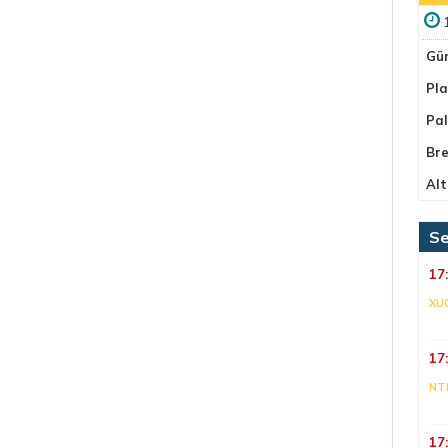
Gü
Pla
Pa
Bre
Alt
Se
17
XU
17
NT
17