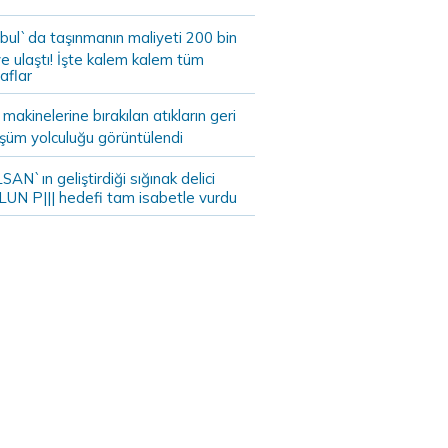
bul`da taşınmanın maliyeti 200 bin
e ulaştı! İşte kalem kalem tüm
aflar
akinelerine bırakılan atıkların geri
şüm yolculuğu görüntülendi
AN`ın geliştirdiği sığınak delici
LUN P||| hedefi tam isabetle vurdu