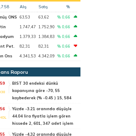
17:58
Alış
Satış
%
müş ONS
63,53
63,62
% 0,66
tin
1.747,47
1.752,90
% 0,66
ladyum
1.379,33
1.384,83
% 0,66
nt Pet.
82,31
82,31
% 0,66
ın Ons
4.341,53
4.342,09
% 0,66
ans Raporu
:59
BIST 30 endeksi dünkü
kapanışına göre -70, 55
030
kaybederek (% -0.45 ) 15, 584
:56
Yüzde -3.21 oranında düşüşle
44.04 lira fiyatla işlem gören
HOL
hissede 2, 601, 347 adet işlem
:55
Yüzde -4.32 oranında düşüşle