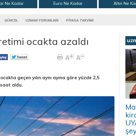
ar Ne Kadar
Euro Ne Kadar
Altın Ne K
GÜNCEL
UZMAN YORUMLARI
PİYASA TAKVİMİ
üretimi ocakta azaldı
uz
i ocakta geçen yılın aynı ayına göre yüzde 2,5
saat oldu.
Ma
kir
UYA
şey