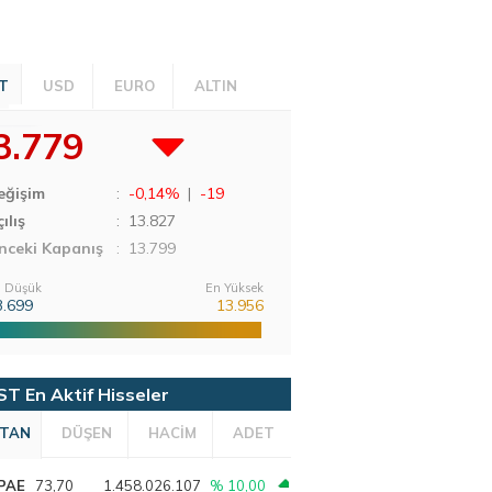
T
USD
EURO
ALTIN
3.779
eğişim
:
-0,14%
|
-19
ılış
:
13.827
nceki Kapanış
: 13.799
 Düşük
En Yüksek
3.699
13.956
ST En Aktif Hisseler
TAN
DÜŞEN
HACİM
ADET
PAE
73,70
1.458.026.107
% 10,00