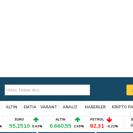
ALTIN
EMTİA
VARANT
ANALİZ
HABERLER
KRİPTO P
EURO
ALTIN
PETROL
55,2510
6.660,55
82,31
4
%
0,43%
2,59%
-0,22%