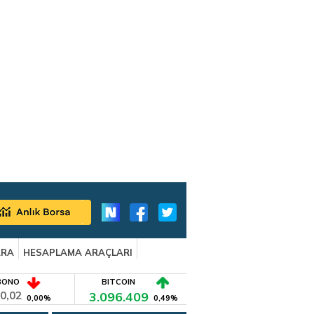
ARA
HESAPLAMA ARAÇLARI
BONO
BITCOIN
0,02
3.096.409
0,00%
0,49%