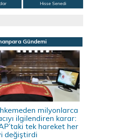
adar
Hisse Senedi
manpara Gündemi
hkemeden milyonlarca
acıyı ilgilendiren karar:
P’taki tek hareket her
i değiştirdi