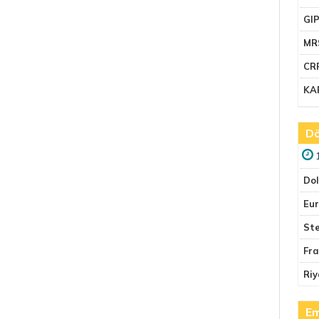
GI
MR
CR
KA
Dö
Do
Eu
Ste
Fr
Riy
Em