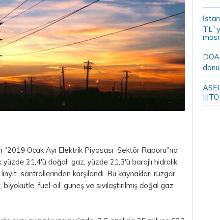
İstan
TL`y
masr
DOA m
dönü
ASELS
|||TO
 "2019 Ocak Ayı Elektrik Piyasası Sektör Raporu"na
şık yüzde 21,4'ü doğal gaz, yüzde 21,3'ü barajlı hidrolik,
linyit santrallerinden karşılandı. Bu kaynakları rüzgar,
 biyokütle, fuel-oil, güneş ve sıvılaştırılmış doğal gaz