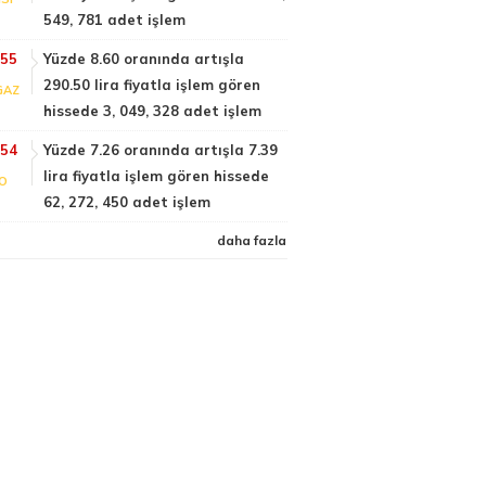
549, 781 adet işlem
:55
Yüzde 8.60 oranında artışla
290.50 lira fiyatla işlem gören
GAZ
hissede 3, 049, 328 adet işlem
:54
Yüzde 7.26 oranında artışla 7.39
lira fiyatla işlem gören hissede
FO
62, 272, 450 adet işlem
daha fazla