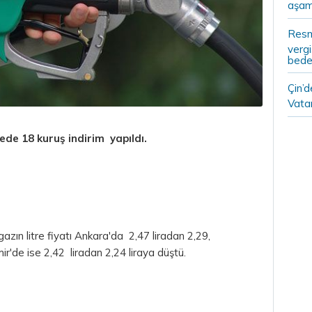
aşam
Resm
vergi
bedel
Çin’
Vatan
rede 18 kuruş indirim yapıldı.
gazın litre fiyatı Ankara'da 2,47 liradan 2,29,
mir'de ise 2,42 liradan 2,24 liraya düştü.