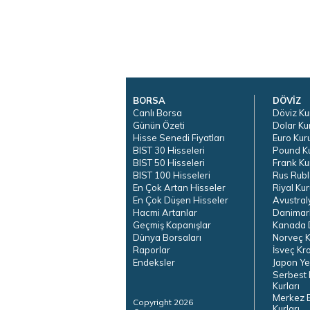
BORSA
DÖVİZ
Canlı Borsa
Döviz Ku
Günün Özeti
Dolar Ku
Hisse Senedi Fiyatları
Euro Kur
BIST 30 Hisseleri
Pound K
BIST 50 Hisseleri
Frank Ku
BIST 100 Hisseleri
Rus Rubl
En Çok Artan Hisseler
Riyal Kur
En Çok Düşen Hisseler
Avustral
Hacmi Artanlar
Danimar
Geçmiş Kapanışlar
Kanada D
Dünya Borsaları
Norveç K
Raporlar
İsveç Kr
Endeksler
Japon Ye
Serbest 
Kurları
Merkez 
Copyright 2026
Kurları