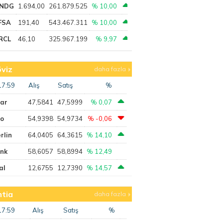
NDG
1.694,00
261.879.525
% 10,00
FSA
191,40
543.467.311
% 10,00
RCL
46,10
325.967.199
% 9,97
viz
daha fazla
17:59
Alış
Satış
%
lar
47,5841
47,5999
% 0,07
ro
54,9398
54,9734
% -0,06
rlin
64,0405
64,3615
% 14,10
ank
58,6057
58,8994
% 12,49
al
12,6755
12,7390
% 14,57
tia
daha fazla
17:59
Alış
Satış
%