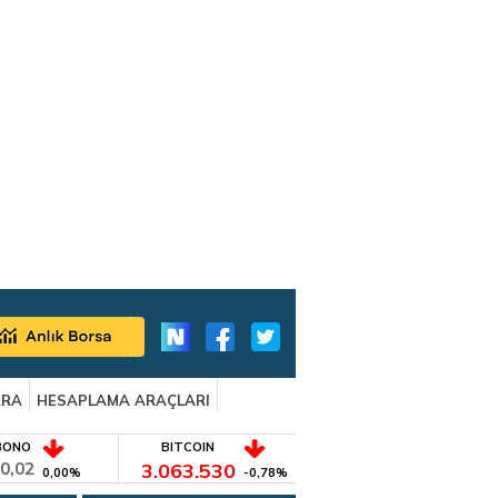
ARA
HESAPLAMA ARAÇLARI
BONO
BITCOIN
0,02
3.063.530
0,00%
-0,78%