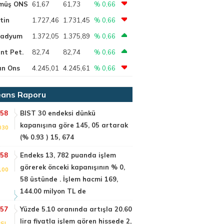
müş ONS
61,67
61,73
% 0,66
tin
1.727,46
1.731,45
% 0,66
ladyum
1.372,05
1.375,89
% 0,66
nt Pet.
82,74
82,74
% 0,66
ın Ons
4.245,01
4.245,61
% 0,66
ans Raporu
:58
BIST 30 endeksi dünkü
kapanışına göre 145, 05 artarak
030
(% 0.93 ) 15, 674
:58
Endeks 13, 782 puanda işlem
görerek önceki kapanışının % 0,
100
58 üstünde . İşlem hacmi 169,
144.00 milyon TL de
:57
Yüzde 5.10 oranında artışla 20.60
lira fiyatla işlem gören hissede 2,
SI