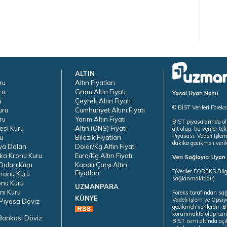
ALTIN
ru
Altın Fiyatları
ru
Gram Altın Fiyatı
Yasal Uyarı Notu
u
Çeyrek Altın Fiyatı
© BİST Verileri Forek
uru
Cumhuriyet Altını Fiyatı
ru
Yarım Altın Fiyatı
BIST piyasalarında ol
esi Kuru
Altın (ONS) Fiyatı
ait olup, bu veriler 
Piyasası, Vadeli İşle
u
Bilezik Fiyatları
dakika gecikmeli veril
ya Doları
Dolar/Kg Altın Fiyatı
ka Kronu Kuru
Euro/Kg Altın Fiyatı
Veri Sağlayıcı Uyar
oları Kuru
Kapalı Çarşı Altın
*(Veriler FOREKS Bilg
Fiyatları
ronu Kuru
sağlanmaktadır)
onu Kuru
UZMANPARA
ni Kuru
Foreks tarafından sa
KÜNYE
Vadeli İşlem ve Opsiy
Piyasa Döviz
gecikmeli verilerdir.
korunmakta olup izins
Bankası Döviz
BIST ismi altında açı