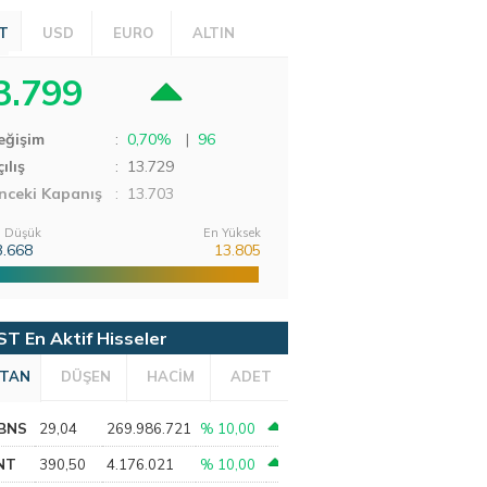
T
USD
EURO
ALTIN
3.799
eğişim
:
0,70%
|
96
ılış
:
13.729
nceki Kapanış
: 13.703
 Düşük
En Yüksek
3.668
13.805
ST En Aktif Hisseler
TAN
DÜŞEN
HACİM
ADET
BNS
29,04
269.986.721
% 10,00
NT
390,50
4.176.021
% 10,00