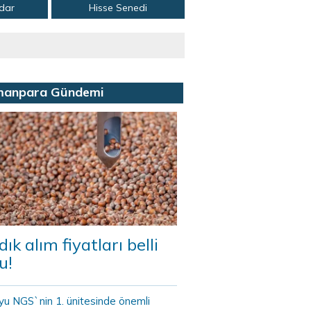
adar
Hisse Senedi
manpara Gündemi
dık alım fiyatları belli
u!
yu NGS`nin 1. ünitesinde önemli