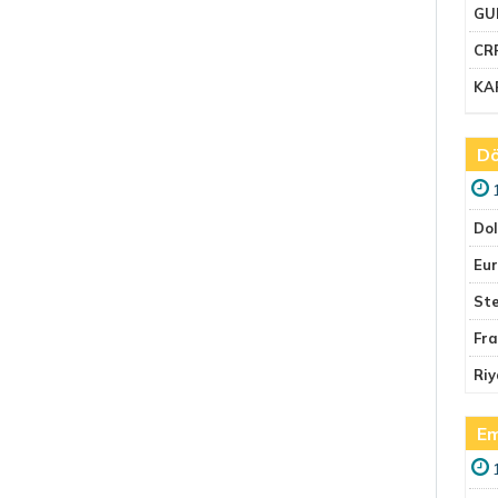
GU
CR
KA
Dö
Do
Eu
Ste
Fr
Riy
Em