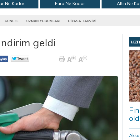
ar Ne Kadar
Euro Ne Kadar
Altın Ne K
GÜNCEL
UZMAN YORUMLARI
PİYASA TAKVİMİ
ndirim geldi
uz
Fın
old
Akku