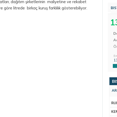
tları, dağıtım şirketlerinin maliyetine ve rekabet
re göre litrede birkaç kuruş farklılık gösterebiliyor.
BIS
1
D
Aç
Ö
En
1
BI
AR
RU
KE