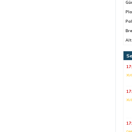
Gü
Pla
Pa
Bre
Alt
Se
17
XU
17
XU
17
DNI