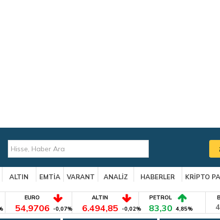
ALTIN
EMTİA
VARANT
ANALİZ
HABERLER
KRİPTO P
EURO
ALTIN
PETROL
54,9706
6.494,85
83,30
4
%
-0,07%
-0,02%
4,85%