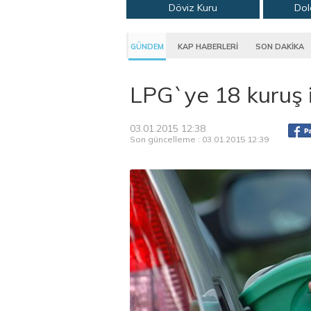
Döviz Kuru
Dol
GÜNDEM
KAP HABERLERİ
SON DAKİKA
LPG`ye 18 kuruş i
03.01.2015 12:38
Son güncelleme : 03.01.2015 12:39