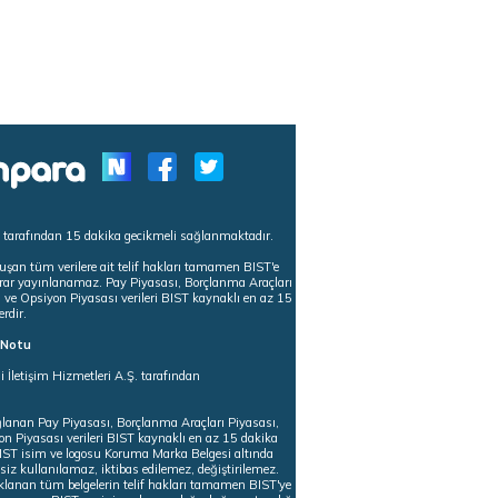
s tarafından 15 dakika gecikmeli sağlanmaktadır.
uşan tüm verilere ait telif hakları tamamen BIST'e
tekrar yayınlanamaz. Pay Piyasası, Borçlanma Araçları
m ve Opsiyon Piyasası verileri BIST kaynaklı en az 15
erdir.
ı Notu
i İletişim Hizmetleri A.Ş. tarafından
ğlanan Pay Piyasası, Borçlanma Araçları Piyasası,
on Piyasası verileri BIST kaynaklı en az 15 dakika
 BIST isim ve logosu Koruma Marka Belgesi altında
iz kullanılamaz, iktibas edilemez, değiştirilemez.
klanan tüm belgelerin telif hakları tamamen BIST'ye