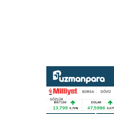
BORSA
DÖVİZ
SÖZLÜK
BIST100
DOLAR
13.799
47,5986
0,70%
0,07