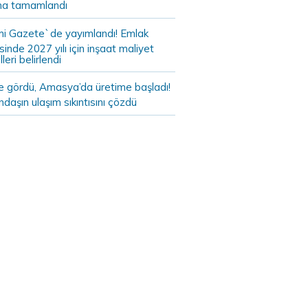
a tamamlandı
i Gazete`de yayımlandı! Emlak
sinde 2027 yılı için inşaat maliyet
leri belirlendi
de gördü, Amasya’da üretime başladı!
daşın ulaşım sıkıntısını çözdü