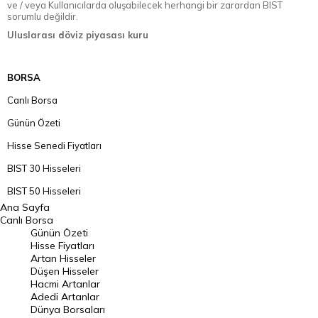
ve / veya Kullanıcılarda oluşabilecek herhangi bir zarardan BIST
sorumlu değildir.
Uluslarası döviz piyasası kuru
BORSA
Canlı Borsa
Günün Özeti
Hisse Senedi Fiyatları
BIST 30 Hisseleri
BIST 50 Hisseleri
Ana Sayfa
BIST 100 Hisseleri
Canlı Borsa
Günün Özeti
En Çok Artan Hisseler
Hisse Fiyatları
Artan Hisseler
En Çok Düşen Hisseler
Düşen Hisseler
Hacmi Artanlar
Hacmi Artanlar
Adedi Artanlar
Geçmiş Kapanışlar
Dünya Borsaları