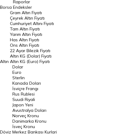
Raporlar
Dünya Borsaları
Borsa
Endeksler
Gram Altın Fiyatı
Raporlar
Çeyrek Altın Fiyatı
Endeksler
Cumhuriyet Altını Fiyatı
Tam Altın Fiyatı
Yarım Altın Fiyatı
DÖVİZ
Has Altın Fiyatı
Ons Altın Fiyatı
Döviz Kuru
22 Ayar Bilezik Fiyatı
Dolar Kuru
Altın KG (Dolar) Fiyatı
Altın
Altın KG (Euro) Fiyatı
Euro Kuru
Dolar
Euro
Pound Kuru
Sterlin
Kanada Doları
Frank Kuru
İsviçre Frangı
Riyal Kuru
Rus Rublesi
Suudi Riyali
Avustralya Doları
Japon Yeni
Avustralya Doları
Danimarka Kronu Kuru
Norveç Kronu
Danimarka Kronu
Kanada Doları Kuru
İsveç Kronu
Döviz
Merkez Bankası Kurlari
Norveç Kronu Kuru