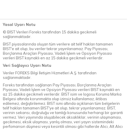
Yasal Uyarı Notu
© BİST Verileri Foreks tarafından 15 dakika gecikmeli
sağlanmaktadır.
BIST piyasalarında oluşan tüm verilere ait telif hakları tamamen
BIST'e ait olup, bu veriler tekrar yayınlanamaz. Pay Piyasası,
Borçlanma Araçları Piyasası, Vadeli İşlem ve Opsiyon Piyasası
verileri BIST kaynaklı en az 15 dakika gecikmeli verilerdir.
Veri Sağlayıcı Uyarı Notu
Veriler FOREKS Bilgi İletişim Hizmetleri A.Ş. tarafından
sağlanmaktadır.
Foreks tarafından sağlanan Pay Piyasası, Borçlanma Araçları
Piyasası, Vadeli İşlem ve Opsiyon Piyasası verileri BIST kaynaklı en
az 15 dakika gecikmeli verilerdir. BIST isim ve logosu Koruma Marka
Belgesi altında korunmakta olup izinsiz kullanılamaz, iktibas
edilemez, değiştirilemez. BIST ismi altında açıklanan tüm belgelerin
telif hakları tamamen BIST'ye ait olup, tekrar yayınlanamaz. BIST,
verinin sekansı, doğruluğu ve tamlığı konusunda herhangi bir garanti
vermez. Veri yayınında oluşabilecek aksaklıklar, verinin ulaşmaması,
gecikmesi, eksik ulaşması, yanlış olması, veri yayın sistemindeki
perfomansın düşmesi veya kesintili olması gibi hallerde Alıcı, Alt Alıcı