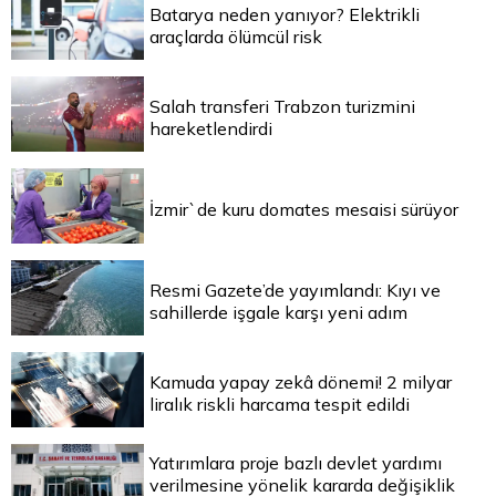
Batarya neden yanıyor? Elektrikli
araçlarda ölümcül risk
Salah transferi Trabzon turizmini
hareketlendirdi
İzmir`de kuru domates mesaisi sürüyor
Resmi Gazete’de yayımlandı: Kıyı ve
sahillerde işgale karşı yeni adım
Kamuda yapay zekâ dönemi! 2 milyar
liralık riskli harcama tespit edildi
Yatırımlara proje bazlı devlet yardımı
verilmesine yönelik kararda değişiklik