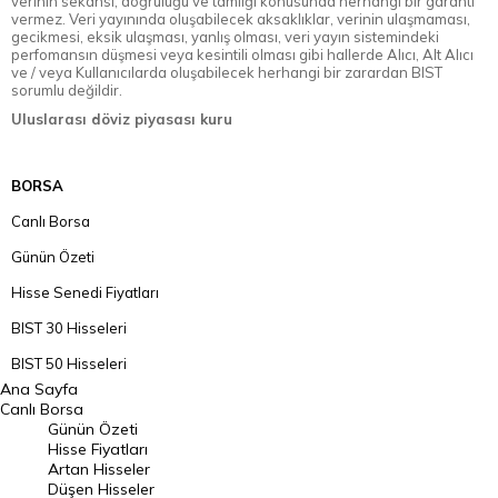
verinin sekansı, doğruluğu ve tamlığı konusunda herhangi bir garanti
vermez. Veri yayınında oluşabilecek aksaklıklar, verinin ulaşmaması,
gecikmesi, eksik ulaşması, yanlış olması, veri yayın sistemindeki
perfomansın düşmesi veya kesintili olması gibi hallerde Alıcı, Alt Alıcı
ve / veya Kullanıcılarda oluşabilecek herhangi bir zarardan BIST
sorumlu değildir.
Uluslarası döviz piyasası kuru
BORSA
Canlı Borsa
Günün Özeti
Hisse Senedi Fiyatları
BIST 30 Hisseleri
BIST 50 Hisseleri
Ana Sayfa
BIST 100 Hisseleri
Canlı Borsa
Günün Özeti
En Çok Artan Hisseler
Hisse Fiyatları
Artan Hisseler
En Çok Düşen Hisseler
Düşen Hisseler