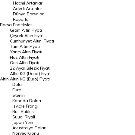
Hacmi Artanlar
Hacmi Artanlar
Adedi Artanlar
Geçmiş Kapanışlar
Dünya Borsaları
Raporlar
Dünya Borsaları
Borsa
Endeksler
Gram Altın Fiyatı
Raporlar
Çeyrek Altın Fiyatı
Endeksler
Cumhuriyet Altını Fiyatı
Tam Altın Fiyatı
Yarım Altın Fiyatı
DÖVİZ
Has Altın Fiyatı
Ons Altın Fiyatı
Döviz Kuru
22 Ayar Bilezik Fiyatı
Dolar Kuru
Altın KG (Dolar) Fiyatı
Altın
Altın KG (Euro) Fiyatı
Euro Kuru
Dolar
Euro
Pound Kuru
Sterlin
Kanada Doları
Frank Kuru
İsviçre Frangı
Riyal Kuru
Rus Rublesi
Suudi Riyali
Avustralya Doları
Japon Yeni
Avustralya Doları
Danimarka Kronu Kuru
Norveç Kronu