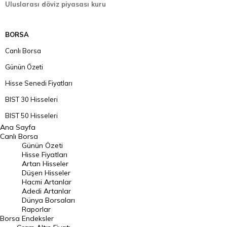
Uluslarası döviz piyasası kuru
BORSA
Canlı Borsa
Günün Özeti
Hisse Senedi Fiyatları
BIST 30 Hisseleri
BIST 50 Hisseleri
Ana Sayfa
BIST 100 Hisseleri
Canlı Borsa
Günün Özeti
En Çok Artan Hisseler
Hisse Fiyatları
Artan Hisseler
En Çok Düşen Hisseler
Düşen Hisseler
Hacmi Artanlar
Hacmi Artanlar
Adedi Artanlar
Geçmiş Kapanışlar
Dünya Borsaları
Raporlar
Dünya Borsaları
Borsa
Endeksler