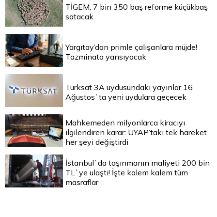
TİGEM, 7 bin 350 baş reforme küçükbaş
satacak
Yargıtay’dan primle çalışanlara müjde!
Tazminata yansıyacak
Türksat 3A uydusundaki yayınlar 16
Ağustos`ta yeni uydulara geçecek
Mahkemeden milyonlarca kiracıyı
ilgilendiren karar: UYAP’taki tek hareket
her şeyi değiştirdi
İstanbul`da taşınmanın maliyeti 200 bin
TL`ye ulaştı! İşte kalem kalem tüm
masraflar