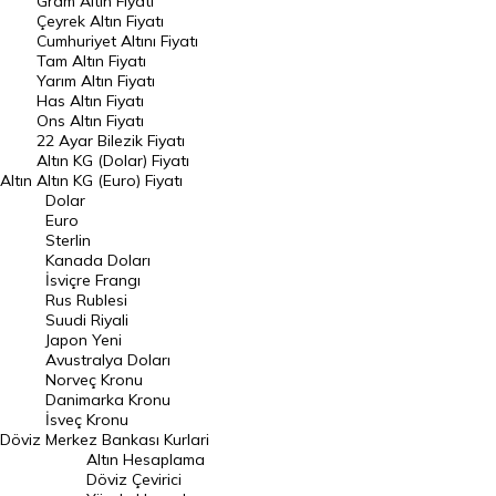
Gram Altın Fiyatı
Raporlar
Çeyrek Altın Fiyatı
Endeksler
Cumhuriyet Altını Fiyatı
Tam Altın Fiyatı
Yarım Altın Fiyatı
DÖVİZ
Has Altın Fiyatı
Ons Altın Fiyatı
Döviz Kuru
22 Ayar Bilezik Fiyatı
Dolar Kuru
Altın KG (Dolar) Fiyatı
Altın
Altın KG (Euro) Fiyatı
Euro Kuru
Dolar
Euro
Pound Kuru
Sterlin
Kanada Doları
Frank Kuru
İsviçre Frangı
Riyal Kuru
Rus Rublesi
Suudi Riyali
Avustralya Doları
Japon Yeni
Avustralya Doları
Danimarka Kronu Kuru
Norveç Kronu
Danimarka Kronu
Kanada Doları Kuru
İsveç Kronu
Döviz
Merkez Bankası Kurlari
Norveç Kronu Kuru
Altın Hesaplama
İsveç Kronu Kuru
Döviz Çevirici