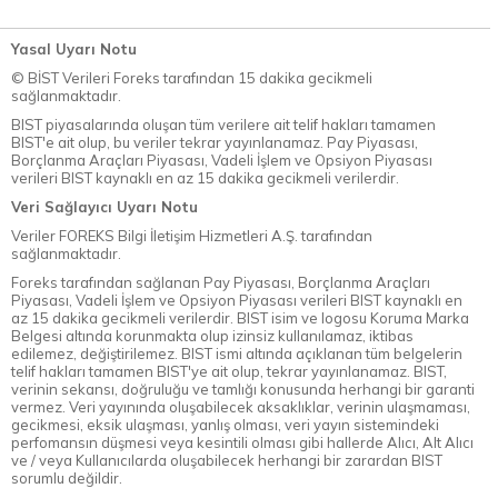
Yasal Uyarı Notu
© BİST Verileri Foreks tarafından 15 dakika gecikmeli
sağlanmaktadır.
BIST piyasalarında oluşan tüm verilere ait telif hakları tamamen
BIST'e ait olup, bu veriler tekrar yayınlanamaz. Pay Piyasası,
Borçlanma Araçları Piyasası, Vadeli İşlem ve Opsiyon Piyasası
verileri BIST kaynaklı en az 15 dakika gecikmeli verilerdir.
Veri Sağlayıcı Uyarı Notu
Veriler FOREKS Bilgi İletişim Hizmetleri A.Ş. tarafından
sağlanmaktadır.
Foreks tarafından sağlanan Pay Piyasası, Borçlanma Araçları
Piyasası, Vadeli İşlem ve Opsiyon Piyasası verileri BIST kaynaklı en
az 15 dakika gecikmeli verilerdir. BIST isim ve logosu Koruma Marka
Belgesi altında korunmakta olup izinsiz kullanılamaz, iktibas
edilemez, değiştirilemez. BIST ismi altında açıklanan tüm belgelerin
telif hakları tamamen BIST'ye ait olup, tekrar yayınlanamaz. BIST,
verinin sekansı, doğruluğu ve tamlığı konusunda herhangi bir garanti
vermez. Veri yayınında oluşabilecek aksaklıklar, verinin ulaşmaması,
gecikmesi, eksik ulaşması, yanlış olması, veri yayın sistemindeki
perfomansın düşmesi veya kesintili olması gibi hallerde Alıcı, Alt Alıcı
ve / veya Kullanıcılarda oluşabilecek herhangi bir zarardan BIST
sorumlu değildir.