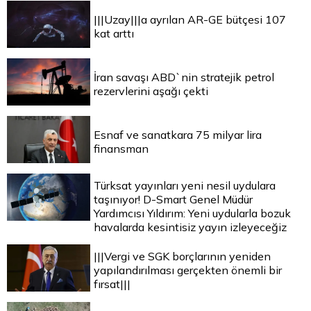
|||Uzay|||a ayrılan AR-GE bütçesi 107
kat arttı
İran savaşı ABD`nin stratejik petrol
rezervlerini aşağı çekti
Esnaf ve sanatkara 75 milyar lira
finansman
Türksat yayınları yeni nesil uydulara
taşınıyor! D-Smart Genel Müdür
Yardımcısı Yıldırım: Yeni uydularla bozuk
havalarda kesintisiz yayın izleyeceğiz
|||Vergi ve SGK borçlarının yeniden
yapılandırılması gerçekten önemli bir
fırsat|||