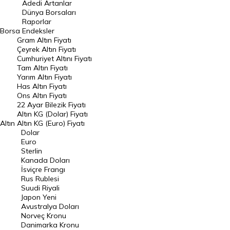
Adedi Artanlar
Geçmiş Kapanışlar
Dünya Borsaları
Raporlar
Dünya Borsaları
Borsa
Endeksler
Gram Altın Fiyatı
Raporlar
Çeyrek Altın Fiyatı
Endeksler
Cumhuriyet Altını Fiyatı
Tam Altın Fiyatı
Yarım Altın Fiyatı
DÖVİZ
Has Altın Fiyatı
Ons Altın Fiyatı
Döviz Kuru
22 Ayar Bilezik Fiyatı
Dolar Kuru
Altın KG (Dolar) Fiyatı
Altın
Altın KG (Euro) Fiyatı
Euro Kuru
Dolar
Euro
Pound Kuru
Sterlin
Kanada Doları
Frank Kuru
İsviçre Frangı
Riyal Kuru
Rus Rublesi
Suudi Riyali
Avustralya Doları
Japon Yeni
Avustralya Doları
Danimarka Kronu Kuru
Norveç Kronu
Danimarka Kronu
Kanada Doları Kuru