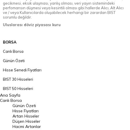
gecikmesi, eksik ulaşması, yanlış olması, veri yayın sistemindeki
perfomansın düşmesi veya kesintili olması gibi hallerde Alıcı, Alt Alıcı
ve / veya Kullanıcılarda oluşabilecek herhangi bir zarardan BIST
sorumlu değildir.
Uluslarası döviz piyasası kuru
BORSA
Canlı Borsa
Günün Özeti
Hisse Senedi Fiyatları
BIST 30 Hisseleri
BIST 50 Hisseleri
Ana Sayfa
BIST 100 Hisseleri
Canlı Borsa
Günün Özeti
En Çok Artan Hisseler
Hisse Fiyatları
Artan Hisseler
En Çok Düşen Hisseler
Düşen Hisseler
Hacmi Artanlar
Hacmi Artanlar