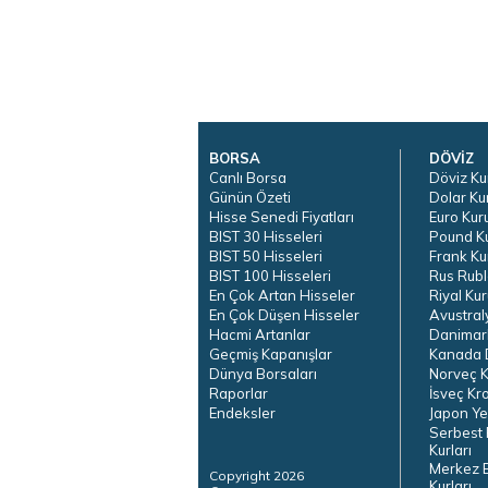
BORSA
DÖVİZ
Canlı Borsa
Döviz Ku
Günün Özeti
Dolar Ku
Hisse Senedi Fiyatları
Euro Kur
BIST 30 Hisseleri
Pound K
BIST 50 Hisseleri
Frank Ku
BIST 100 Hisseleri
Rus Rubl
En Çok Artan Hisseler
Riyal Kur
En Çok Düşen Hisseler
Avustral
Hacmi Artanlar
Danimar
Geçmiş Kapanışlar
Kanada D
Dünya Borsaları
Norveç K
Raporlar
İsveç Kr
Endeksler
Japon Ye
Serbest 
Kurları
Merkez 
Copyright 2026
Kurları