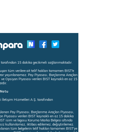
s tarafından 15 dakika gecikmeli sağlanmaktadır.
uşan tüm verilere ait telif hakları tamamen BIST'e
tekrar yayınlanamaz. Pay Piyasası, Borçlanma Araçları
m ve Opsiyon Piyasası verileri BIST kaynaklı en az 15
erdir.
ı Notu
i İletişim Hizmetleri A.Ş. tarafından
ğlanan Pay Piyasası, Borçlanma Araçları Piyasası,
on Piyasası verileri BIST kaynaklı en az 15 dakika
 BIST isim ve logosu Koruma Marka Belgesi altında
iz kullanılamaz, iktibas edilemez, değiştirilemez.
klanan tüm belgelerin telif hakları tamamen BIST'ye