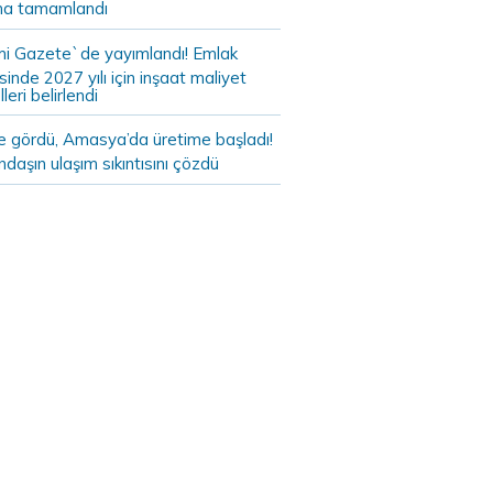
a tamamlandı
i Gazete`de yayımlandı! Emlak
sinde 2027 yılı için inşaat maliyet
leri belirlendi
de gördü, Amasya’da üretime başladı!
daşın ulaşım sıkıntısını çözdü