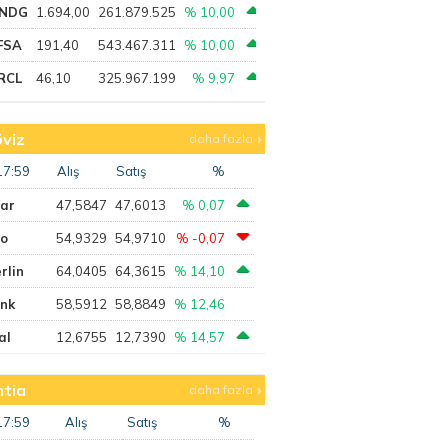
NDG
1.694,00
261.879.525
% 10,00
FSA
191,40
543.467.311
% 10,00
RCL
46,10
325.967.199
% 9,97
viz
daha fazla
17:59
Alış
Satış
%
lar
47,5847
47,6013
% 0,07
ro
54,9329
54,9710
% -0,07
rlin
64,0405
64,3615
% 14,10
ank
58,5912
58,8849
% 12,46
al
12,6755
12,7390
% 14,57
tia
daha fazla
17:59
Alış
Satış
%