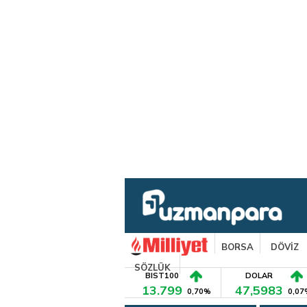
BORSA
DÖVİZ
SÖZLÜK
BIST100
DOLAR
13.799
47,5983
0,70%
0,07