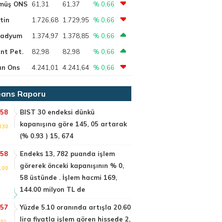
müş ONS
61,31
61,37
% 0,66
tin
1.726,68
1.729,95
% 0,66
ladyum
1.374,97
1.378,85
% 0,66
nt Pet.
82,98
82,98
% 0,66
ın Ons
4.241,01
4.241,64
% 0,66
ans Raporu
:58
BIST 30 endeksi dünkü
kapanışına göre 145, 05 artarak
030
(% 0.93 ) 15, 674
:58
Endeks 13, 782 puanda işlem
görerek önceki kapanışının % 0,
100
58 üstünde . İşlem hacmi 169,
144.00 milyon TL de
:57
Yüzde 5.10 oranında artışla 20.60
lira fiyatla işlem gören hissede 2,
SI