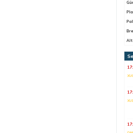
Gü
Pla
Pa
Bre
Alt
Se
17
XU
17
XU
17
DNI