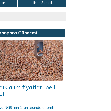
adar
Hisse Senedi
manpara Gündemi
dık alım fiyatları belli
u!
yu NGS`nin 1. ünitesinde önemli