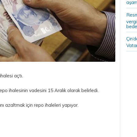
aşam
Resm
vergi
bedel
Çin’
Vatan
ihalesi açtı.
po ihalesinin vadesini 15 Aralık olarak belirledi.
ğını azaltmak için repo ihaleleri yapıyor.