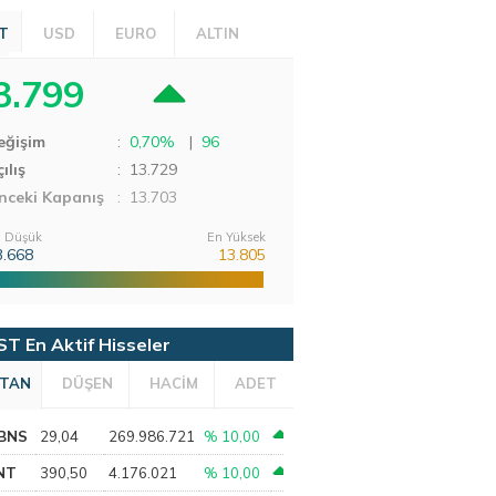
T
USD
EURO
ALTIN
3.799
eğişim
:
0,70%
|
96
ılış
:
13.729
nceki Kapanış
: 13.703
 Düşük
En Yüksek
3.668
13.805
ST En Aktif Hisseler
TAN
DÜŞEN
HACİM
ADET
BNS
29,04
269.986.721
% 10,00
NT
390,50
4.176.021
% 10,00