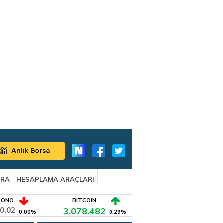
ARA
HESAPLAMA ARAÇLARI
BONO
BITCOIN
0,02
3.078.482
0,00%
0,29%