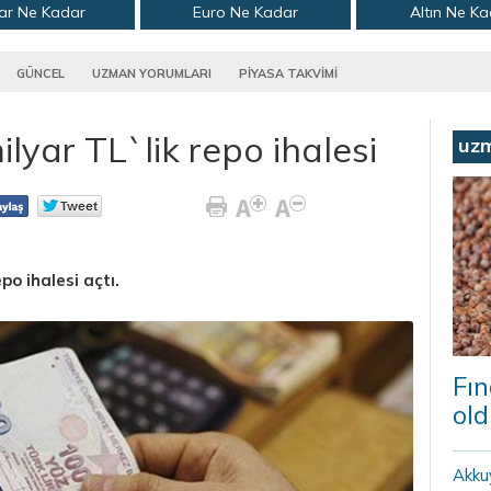
ar Ne Kadar
Euro Ne Kadar
Altın Ne K
GÜNCEL
UZMAN YORUMLARI
PİYASA TAKVİMİ
yar TL`lik repo ihalesi
uz
po ihalesi açtı.
Fın
old
Akku