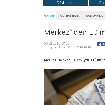
Döviz Kuru
Dol
GÜNDEM
KAP HABERLERİ
SON DAKİKA
Merkez`den 10 mil
08.12.2016 10:00
Son güncelleme : 08.12.2016 10:10
Merkez Bankası, 10 milyar TL`lik re