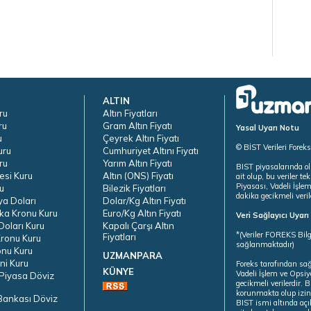
ALTIN
ru
Altın Fiyatları
ru
Gram Altın Fiyatı
Yasal Uyarı Notu
u
Çeyrek Altın Fiyatı
© BİST Verileri Forek
uru
Cumhuriyet Altını Fiyatı
ru
Yarım Altın Fiyatı
BIST piyasalarında ol
esi Kuru
Altın (ONS) Fiyatı
ait olup, bu veriler 
Piyasası, Vadeli İşle
u
Bilezik Fiyatları
dakika gecikmeli veril
ya Doları
Dolar/Kg Altın Fiyatı
ka Kronu Kuru
Euro/Kg Altın Fiyatı
Veri Sağlayıcı Uyar
oları Kuru
Kapalı Çarşı Altın
*(Veriler FOREKS Bilg
Fiyatları
ronu Kuru
sağlanmaktadır)
onu Kuru
UZMANPARA
ni Kuru
Foreks tarafından sa
KÜNYE
Vadeli İşlem ve Opsiy
Piyasa Döviz
gecikmeli verilerdir.
korunmakta olup izins
Bankası Döviz
BIST ismi altında açı