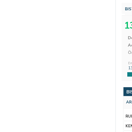
BIS
1
D
Aç
Ö
En
1
BI
AR
RU
KE