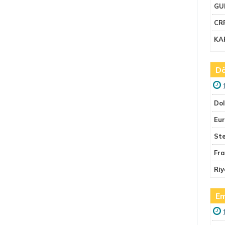
GU
CR
KA
Dö
Do
Eu
Ste
Fr
Riy
Em