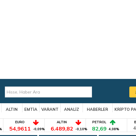
ALTIN
EMTİA
VARANT
ANALİZ
HABERLER
KRİPTO P
EURO
ALTIN
PETROL
54,9611
6.489,82
82,69
4
%
-0,09%
-0,10%
4,08%