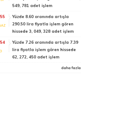
549, 781 adet işlem
:55
Yüzde 8.60 oranında artışla
290.50 lira fiyatla işlem gören
GAZ
hissede 3, 049, 328 adet işlem
:54
Yüzde 7.26 oranında artışla 7.39
lira fiyatla işlem gören hissede
FO
62, 272, 450 adet işlem
daha fazla