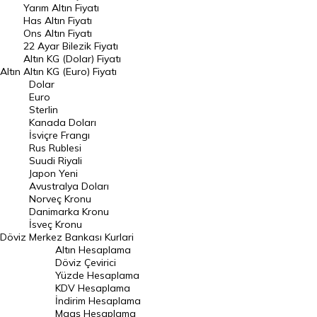
Yarım Altın Fiyatı
DÖVİZ
Has Altın Fiyatı
Ons Altın Fiyatı
Döviz Kuru
22 Ayar Bilezik Fiyatı
Dolar Kuru
Altın KG (Dolar) Fiyatı
Altın
Altın KG (Euro) Fiyatı
Euro Kuru
Dolar
Euro
Pound Kuru
Sterlin
Kanada Doları
Frank Kuru
İsviçre Frangı
Riyal Kuru
Rus Rublesi
Suudi Riyali
Avustralya Doları
Japon Yeni
Avustralya Doları
Danimarka Kronu Kuru
Norveç Kronu
Danimarka Kronu
Kanada Doları Kuru
İsveç Kronu
Döviz
Merkez Bankası Kurlari
Norveç Kronu Kuru
Altın Hesaplama
İsveç Kronu Kuru
Döviz Çevirici
Yüzde Hesaplama
Japon Yeni Kuru
KDV Hesaplama
İndirim Hesaplama
Serbest Piyasa Döviz Kurları
Maaş Hesaplama