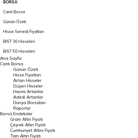
BORSA
Canlı Borsa
Günün Özeti
Hisse Senedi Fiyatları
BIST 30 Hisseleri
BIST 50 Hisseleri
Ana Sayfa
BIST 100 Hisseleri
Canlı Borsa
Günün Özeti
En Çok Artan Hisseler
Hisse Fiyatları
Artan Hisseler
En Çok Düşen Hisseler
Düşen Hisseler
Hacmi Artanlar
Hacmi Artanlar
Adedi Artanlar
Geçmiş Kapanışlar
Dünya Borsaları
Raporlar
Dünya Borsaları
Borsa
Endeksler
Gram Altın Fiyatı
Raporlar
Çeyrek Altın Fiyatı
Endeksler
Cumhuriyet Altını Fiyatı
Tam Altın Fiyatı