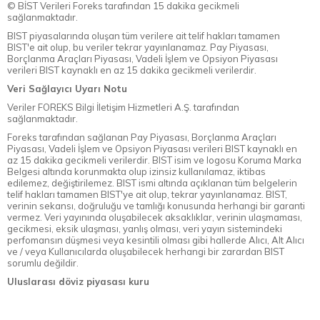
© BİST Verileri Foreks tarafından 15 dakika gecikmeli
sağlanmaktadır.
BIST piyasalarında oluşan tüm verilere ait telif hakları tamamen
BIST'e ait olup, bu veriler tekrar yayınlanamaz. Pay Piyasası,
Borçlanma Araçları Piyasası, Vadeli İşlem ve Opsiyon Piyasası
verileri BIST kaynaklı en az 15 dakika gecikmeli verilerdir.
Veri Sağlayıcı Uyarı Notu
Veriler FOREKS Bilgi İletişim Hizmetleri A.Ş. tarafından
sağlanmaktadır.
Foreks tarafından sağlanan Pay Piyasası, Borçlanma Araçları
Piyasası, Vadeli İşlem ve Opsiyon Piyasası verileri BIST kaynaklı en
az 15 dakika gecikmeli verilerdir. BIST isim ve logosu Koruma Marka
Belgesi altında korunmakta olup izinsiz kullanılamaz, iktibas
edilemez, değiştirilemez. BIST ismi altında açıklanan tüm belgelerin
telif hakları tamamen BIST'ye ait olup, tekrar yayınlanamaz. BIST,
verinin sekansı, doğruluğu ve tamlığı konusunda herhangi bir garanti
vermez. Veri yayınında oluşabilecek aksaklıklar, verinin ulaşmaması,
gecikmesi, eksik ulaşması, yanlış olması, veri yayın sistemindeki
perfomansın düşmesi veya kesintili olması gibi hallerde Alıcı, Alt Alıcı
ve / veya Kullanıcılarda oluşabilecek herhangi bir zarardan BIST
sorumlu değildir.
Uluslarası döviz piyasası kuru