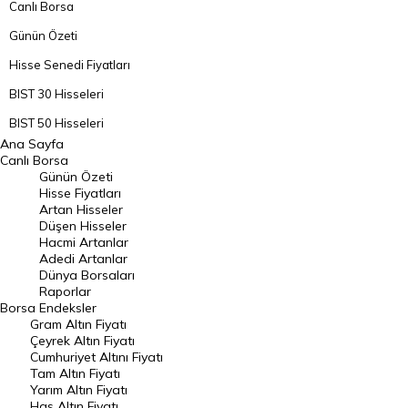
Canlı Borsa
Günün Özeti
Hisse Senedi Fiyatları
BIST 30 Hisseleri
BIST 50 Hisseleri
Ana Sayfa
BIST 100 Hisseleri
Canlı Borsa
Günün Özeti
En Çok Artan Hisseler
Hisse Fiyatları
Artan Hisseler
En Çok Düşen Hisseler
Düşen Hisseler
Hacmi Artanlar
Hacmi Artanlar
Adedi Artanlar
Geçmiş Kapanışlar
Dünya Borsaları
Raporlar
Dünya Borsaları
Borsa
Endeksler
Gram Altın Fiyatı
Raporlar
Çeyrek Altın Fiyatı
Endeksler
Cumhuriyet Altını Fiyatı
Tam Altın Fiyatı
Yarım Altın Fiyatı
DÖVİZ
Has Altın Fiyatı