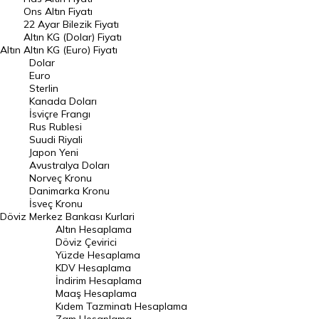
Ons Altın Fiyatı
Döviz Kuru
22 Ayar Bilezik Fiyatı
Dolar Kuru
Altın KG (Dolar) Fiyatı
Altın
Altın KG (Euro) Fiyatı
Euro Kuru
Dolar
Euro
Pound Kuru
Sterlin
Kanada Doları
Frank Kuru
İsviçre Frangı
Riyal Kuru
Rus Rublesi
Suudi Riyali
Avustralya Doları
Japon Yeni
Avustralya Doları
Danimarka Kronu Kuru
Norveç Kronu
Danimarka Kronu
Kanada Doları Kuru
İsveç Kronu
Döviz
Merkez Bankası Kurlari
Norveç Kronu Kuru
Altın Hesaplama
İsveç Kronu Kuru
Döviz Çevirici
Yüzde Hesaplama
Japon Yeni Kuru
KDV Hesaplama
İndirim Hesaplama
Serbest Piyasa Döviz Kurları
Maaş Hesaplama
Kıdem Tazminatı Hesaplama
Merkez Bankası Döviz Kurları