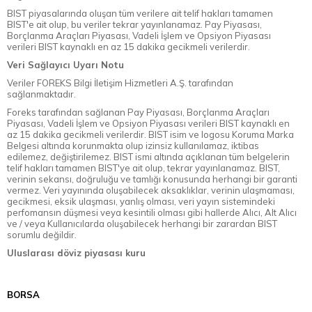
BIST piyasalarında oluşan tüm verilere ait telif hakları tamamen
BIST'e ait olup, bu veriler tekrar yayınlanamaz. Pay Piyasası,
Borçlanma Araçları Piyasası, Vadeli İşlem ve Opsiyon Piyasası
verileri BIST kaynaklı en az 15 dakika gecikmeli verilerdir.
Veri Sağlayıcı Uyarı Notu
Veriler FOREKS Bilgi İletişim Hizmetleri A.Ş. tarafından
sağlanmaktadır.
Foreks tarafından sağlanan Pay Piyasası, Borçlanma Araçları
Piyasası, Vadeli İşlem ve Opsiyon Piyasası verileri BIST kaynaklı en
az 15 dakika gecikmeli verilerdir. BIST isim ve logosu Koruma Marka
Belgesi altında korunmakta olup izinsiz kullanılamaz, iktibas
edilemez, değiştirilemez. BIST ismi altında açıklanan tüm belgelerin
telif hakları tamamen BIST'ye ait olup, tekrar yayınlanamaz. BIST,
verinin sekansı, doğruluğu ve tamlığı konusunda herhangi bir garanti
vermez. Veri yayınında oluşabilecek aksaklıklar, verinin ulaşmaması,
gecikmesi, eksik ulaşması, yanlış olması, veri yayın sistemindeki
perfomansın düşmesi veya kesintili olması gibi hallerde Alıcı, Alt Alıcı
ve / veya Kullanıcılarda oluşabilecek herhangi bir zarardan BIST
sorumlu değildir.
Uluslarası döviz piyasası kuru
BORSA