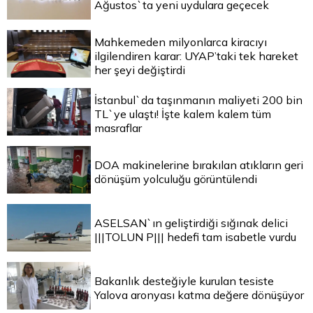
Ağustos`ta yeni uydulara geçecek
Mahkemeden milyonlarca kiracıyı
ilgilendiren karar: UYAP’taki tek hareket
her şeyi değiştirdi
İstanbul`da taşınmanın maliyeti 200 bin
TL`ye ulaştı! İşte kalem kalem tüm
masraflar
DOA makinelerine bırakılan atıkların geri
dönüşüm yolculuğu görüntülendi
ASELSAN`ın geliştirdiği sığınak delici
|||TOLUN P||| hedefi tam isabetle vurdu
Bakanlık desteğiyle kurulan tesiste
Yalova aronyası katma değere dönüşüyor