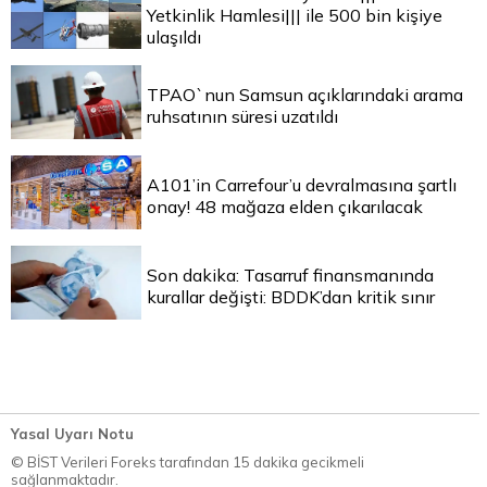
Yetkinlik Hamlesi||| ile 500 bin kişiye
ulaşıldı
TPAO`nun Samsun açıklarındaki arama
ruhsatının süresi uzatıldı
A101’in Carrefour’u devralmasına şartlı
onay! 48 mağaza elden çıkarılacak
Son dakika: Tasarruf finansmanında
kurallar değişti: BDDK’dan kritik sınır
Yasal Uyarı Notu
© BİST Verileri Foreks tarafından 15 dakika gecikmeli
sağlanmaktadır.