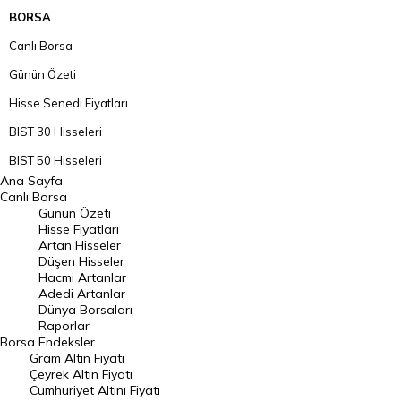
BORSA
Canlı Borsa
Günün Özeti
Hisse Senedi Fiyatları
BIST 30 Hisseleri
BIST 50 Hisseleri
Ana Sayfa
BIST 100 Hisseleri
Canlı Borsa
Günün Özeti
En Çok Artan Hisseler
Hisse Fiyatları
Artan Hisseler
En Çok Düşen Hisseler
Düşen Hisseler
Hacmi Artanlar
Hacmi Artanlar
Adedi Artanlar
Geçmiş Kapanışlar
Dünya Borsaları
Raporlar
Dünya Borsaları
Borsa
Endeksler
Gram Altın Fiyatı
Raporlar
Çeyrek Altın Fiyatı
Endeksler
Cumhuriyet Altını Fiyatı