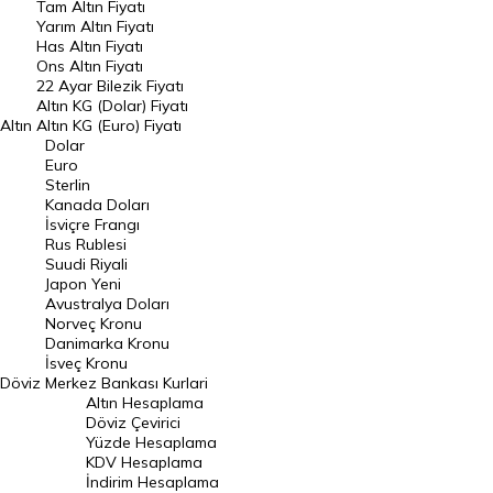
Tam Altın Fiyatı
Yarım Altın Fiyatı
DÖVİZ
Has Altın Fiyatı
Ons Altın Fiyatı
Döviz Kuru
22 Ayar Bilezik Fiyatı
Dolar Kuru
Altın KG (Dolar) Fiyatı
Altın
Altın KG (Euro) Fiyatı
Euro Kuru
Dolar
Euro
Pound Kuru
Sterlin
Kanada Doları
Frank Kuru
İsviçre Frangı
Riyal Kuru
Rus Rublesi
Suudi Riyali
Avustralya Doları
Japon Yeni
Avustralya Doları
Danimarka Kronu Kuru
Norveç Kronu
Danimarka Kronu
Kanada Doları Kuru
İsveç Kronu
Döviz
Merkez Bankası Kurlari
Norveç Kronu Kuru
Altın Hesaplama
İsveç Kronu Kuru
Döviz Çevirici
Yüzde Hesaplama
Japon Yeni Kuru
KDV Hesaplama
İndirim Hesaplama
Serbest Piyasa Döviz Kurları