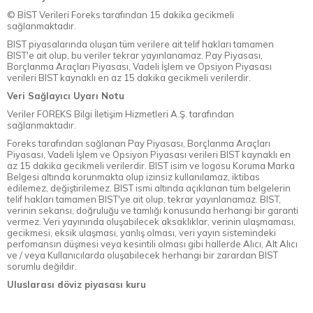
© BİST Verileri Foreks tarafından 15 dakika gecikmeli
sağlanmaktadır.
BIST piyasalarında oluşan tüm verilere ait telif hakları tamamen
BIST'e ait olup, bu veriler tekrar yayınlanamaz. Pay Piyasası,
Borçlanma Araçları Piyasası, Vadeli İşlem ve Opsiyon Piyasası
verileri BIST kaynaklı en az 15 dakika gecikmeli verilerdir.
Veri Sağlayıcı Uyarı Notu
Veriler FOREKS Bilgi İletişim Hizmetleri A.Ş. tarafından
sağlanmaktadır.
Foreks tarafından sağlanan Pay Piyasası, Borçlanma Araçları
Piyasası, Vadeli İşlem ve Opsiyon Piyasası verileri BIST kaynaklı en
az 15 dakika gecikmeli verilerdir. BIST isim ve logosu Koruma Marka
Belgesi altında korunmakta olup izinsiz kullanılamaz, iktibas
edilemez, değiştirilemez. BIST ismi altında açıklanan tüm belgelerin
telif hakları tamamen BIST'ye ait olup, tekrar yayınlanamaz. BIST,
verinin sekansı, doğruluğu ve tamlığı konusunda herhangi bir garanti
vermez. Veri yayınında oluşabilecek aksaklıklar, verinin ulaşmaması,
gecikmesi, eksik ulaşması, yanlış olması, veri yayın sistemindeki
perfomansın düşmesi veya kesintili olması gibi hallerde Alıcı, Alt Alıcı
ve / veya Kullanıcılarda oluşabilecek herhangi bir zarardan BIST
sorumlu değildir.
Uluslarası döviz piyasası kuru