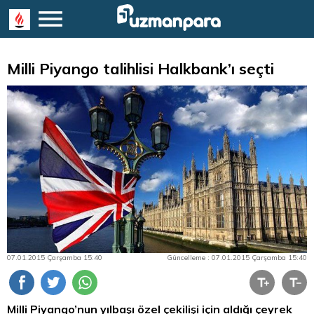
Milli Piyango talihlisi Halkbank’ı seçti
07.01.2015 Çarşamba 15:40
Güncelleme : 07.01.2015 Çarşamba 15:40
Milli Piyango’nun yılbaşı özel çekilişi için aldığı çeyrek