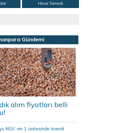
adar
Hisse Senedi
manpara Gündemi
dık alım fiyatları belli
u!
yu NGS`nin 1. ünitesinde önemli