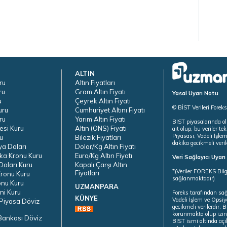
ALTIN
ru
Altın Fiyatları
ru
Gram Altın Fiyatı
Yasal Uyarı Notu
u
Çeyrek Altın Fiyatı
© BİST Verileri Forek
uru
Cumhuriyet Altını Fiyatı
ru
Yarım Altın Fiyatı
BIST piyasalarında ol
esi Kuru
Altın (ONS) Fiyatı
ait olup, bu veriler 
Piyasası, Vadeli İşle
u
Bilezik Fiyatları
dakika gecikmeli veril
ya Doları
Dolar/Kg Altın Fiyatı
ka Kronu Kuru
Euro/Kg Altın Fiyatı
Veri Sağlayıcı Uyar
oları Kuru
Kapalı Çarşı Altın
*(Veriler FOREKS Bilg
Fiyatları
ronu Kuru
sağlanmaktadır)
onu Kuru
UZMANPARA
ni Kuru
Foreks tarafından sa
KÜNYE
Vadeli İşlem ve Opsiy
Piyasa Döviz
gecikmeli verilerdir.
korunmakta olup izins
Bankası Döviz
BIST ismi altında açı