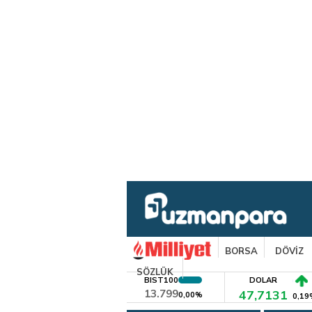
BORSA
DÖVİZ
SÖZLÜK
BIST100
DOLAR
13.799
47,7131
0,00%
0,19