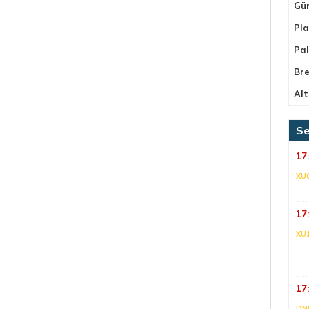
Gü
Pla
Pa
Bre
Alt
Se
17
XU
17
XU
17
DNI