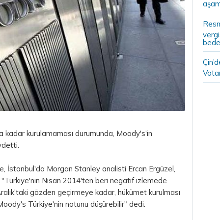
aşam
Resm
vergi
bedel
Çin’
Vatan
na kadar kurulamaması durumunda, Moody's'in
detti.
 İstanbul'da Morgan Stanley analisti Ercan Ergüzel,
 "Türkiye'nin Nisan 2014'ten beri negatif izlemede
 Aralık'taki gözden geçirmeye kadar, hükümet kurulması
ody's Türkiye'nin notunu düşürebilir" dedi.