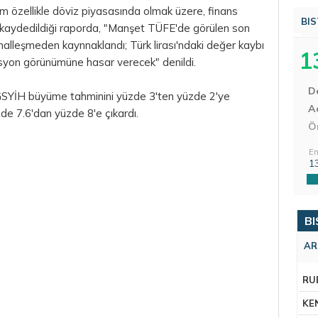
m özellikle
döviz
piyasasında olmak üzere, finans
BIS
 kaydedildiği raporda, "Manşet TÜFE'de görülen son
malleşmeden kaynnaklandı; Türk lirası'ndaki değer kaybı
1
yon görünümüne hasar verecek" denildi.
D
 GSYİH büyüme tahminini yüzde 3'ten yüzde 2'ye
Aç
de 7.6'dan yüzde 8'e çıkardı.
Ö
En
1
BI
AR
RU
KE