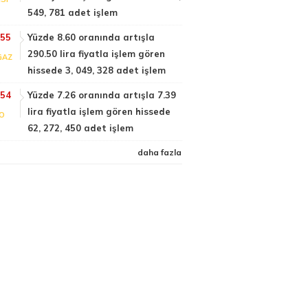
549, 781 adet işlem
:55
Yüzde 8.60 oranında artışla
290.50 lira fiyatla işlem gören
GAZ
hissede 3, 049, 328 adet işlem
:54
Yüzde 7.26 oranında artışla 7.39
lira fiyatla işlem gören hissede
FO
62, 272, 450 adet işlem
daha fazla