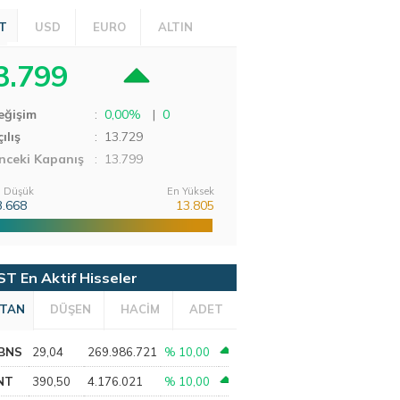
T
USD
EURO
ALTIN
3.799
eğişim
:
0,00%
|
0
ılış
:
13.729
nceki Kapanış
: 13.799
 Düşük
En Yüksek
3.668
13.805
ST En Aktif Hisseler
TAN
DÜŞEN
HACİM
ADET
BNS
29,04
269.986.721
% 10,00
NT
390,50
4.176.021
% 10,00