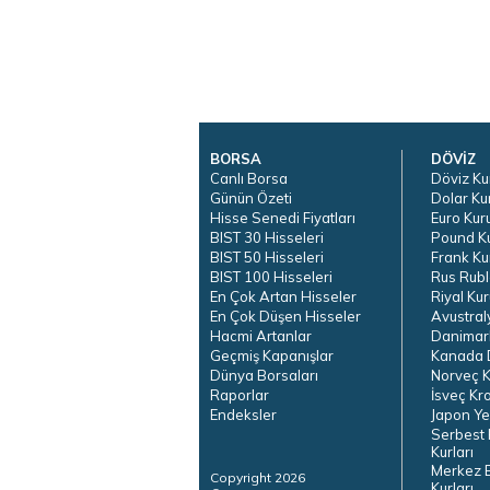
BORSA
DÖVİZ
Canlı Borsa
Döviz Ku
Günün Özeti
Dolar Ku
Hisse Senedi Fiyatları
Euro Kur
BIST 30 Hisseleri
Pound K
BIST 50 Hisseleri
Frank Ku
BIST 100 Hisseleri
Rus Rubl
En Çok Artan Hisseler
Riyal Kur
En Çok Düşen Hisseler
Avustral
Hacmi Artanlar
Danimar
Geçmiş Kapanışlar
Kanada D
Dünya Borsaları
Norveç K
Raporlar
İsveç Kr
Endeksler
Japon Ye
Serbest 
Kurları
Merkez 
Copyright 2026
Kurları