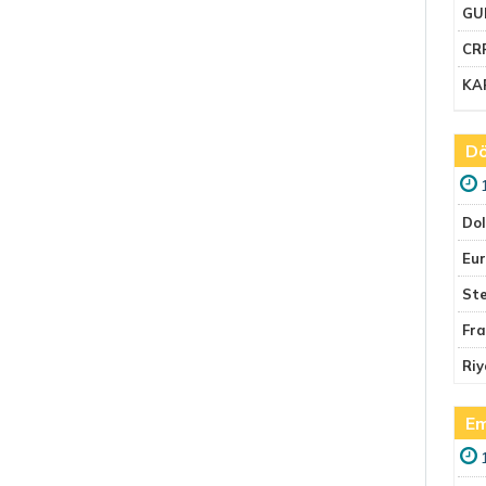
GU
CR
KA
Dö
Do
Eu
Ste
Fr
Riy
Em