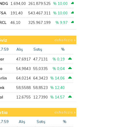
NDG
1.694,00
261.879.525
% 10,00
FSA
191,40
543.467.311
% 10,00
RCL
46,10
325.967.199
% 9,97
viz
daha fazla
17:59
Alış
Satış
%
lar
47,6917
47,7131
% 0,19
ro
54,9843
55,0335
% 0,04
rlin
64,0214
64,3423
% 14,06
ank
58,5588
58,8523
% 12,40
al
12,6755
12,7390
% 14,57
tia
daha fazla
17:59
Alış
Satış
%