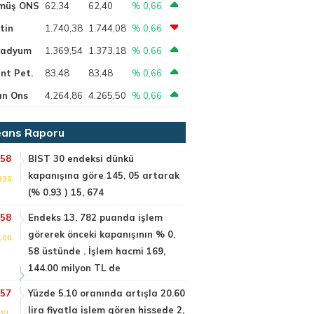
müş ONS
62,34
62,40
% 0,66
tin
1.740,38
1.744,08
% 0,66
ladyum
1.369,54
1.373,18
% 0,66
nt Pet.
83,48
83,48
% 0,66
ın Ons
4.264,86
4.265,50
% 0,66
ans Raporu
:58
BIST 30 endeksi dünkü
kapanışına göre 145, 05 artarak
030
(% 0.93 ) 15, 674
:58
Endeks 13, 782 puanda işlem
görerek önceki kapanışının % 0,
100
58 üstünde . İşlem hacmi 169,
144.00 milyon TL de
:57
Yüzde 5.10 oranında artışla 20.60
lira fiyatla işlem gören hissede 2,
SI