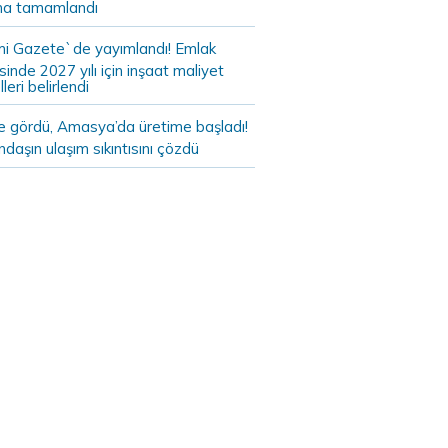
a tamamlandı
i Gazete`de yayımlandı! Emlak
sinde 2027 yılı için inşaat maliyet
leri belirlendi
de gördü, Amasya’da üretime başladı!
daşın ulaşım sıkıntısını çözdü