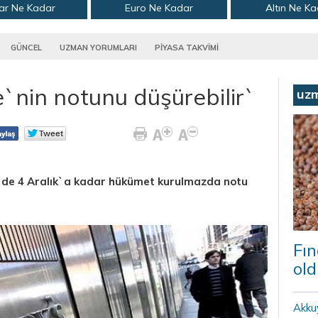
ar Ne Kadar
Euro Ne Kadar
Altın Ne K
GÜNCEL
UZMAN YORUMLARI
PİYASA TAKVİMİ
`nin notunu düşürebilir`
uz
`de 4 Aralık`a kadar hükümet kurulmazda notu
Fın
old
Akku