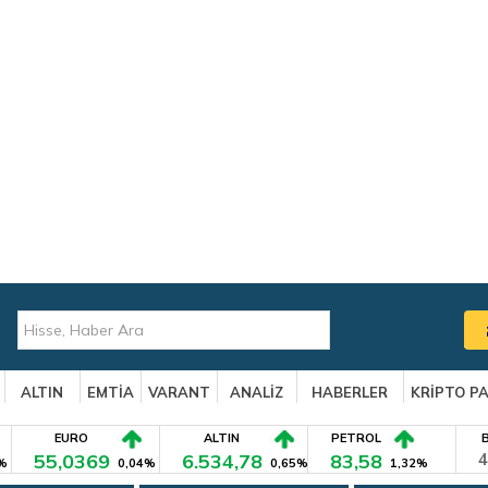
ALTIN
EMTİA
VARANT
ANALİZ
HABERLER
KRİPTO P
EURO
ALTIN
PETROL
55,0369
6.534,78
83,58
4
%
0,04%
0,65%
1,32%