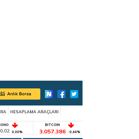
ARA
HESAPLAMA ARAÇLARI
BONO
BITCOIN
0,02
3.057.386
0,00%
-0,46%