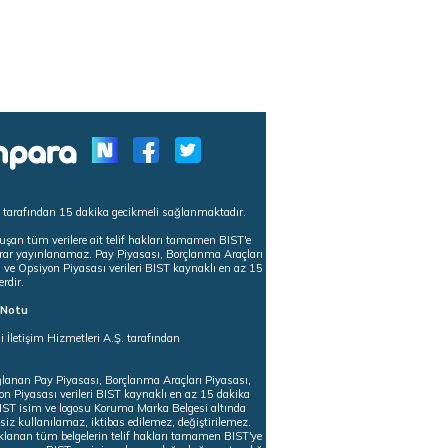
s tarafından 15 dakika gecikmeli sağlanmaktadır.
uşan tüm verilere ait telif hakları tamamen BIST'e
tekrar yayınlanamaz. Pay Piyasası, Borçlanma Araçları
m ve Opsiyon Piyasası verileri BIST kaynaklı en az 15
erdir.
ı Notu
i İletişim Hizmetleri A.Ş. tarafından
ğlanan Pay Piyasası, Borçlanma Araçları Piyasası,
on Piyasası verileri BIST kaynaklı en az 15 dakika
 BIST isim ve logosu Koruma Marka Belgesi altında
iz kullanılamaz, iktibas edilemez, değiştirilemez.
klanan tüm belgelerin telif hakları tamamen BIST'ye