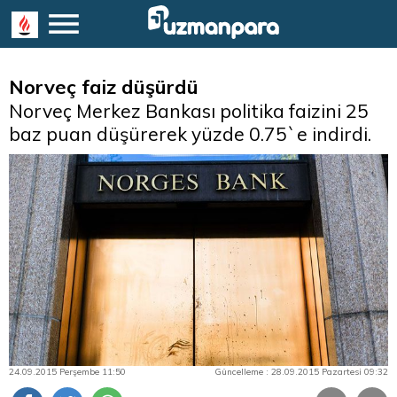
Norveç faiz düşürdü
Norveç Merkez Bankası politika faizini 25
baz puan düşürerek yüzde 0.75`e indirdi.
24.09.2015 Perşembe 11:50
Güncelleme : 28.09.2015 Pazartesi 09:32