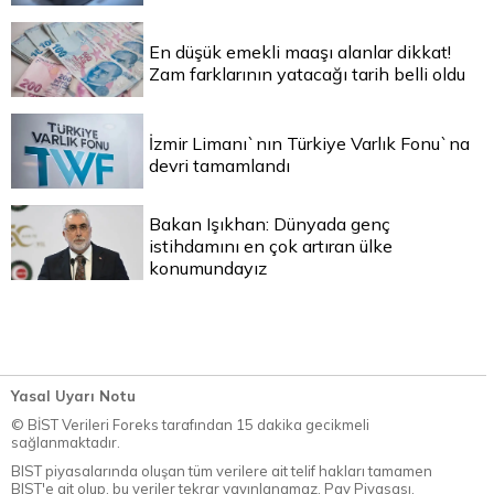
En düşük emekli maaşı alanlar dikkat!
Zam farklarının yatacağı tarih belli oldu
İzmir Limanı`nın Türkiye Varlık Fonu`na
devri tamamlandı
Bakan Işıkhan: Dünyada genç
istihdamını en çok artıran ülke
konumundayız
Yasal Uyarı Notu
© BİST Verileri Foreks tarafından 15 dakika gecikmeli
sağlanmaktadır.
BIST piyasalarında oluşan tüm verilere ait telif hakları tamamen
BIST'e ait olup, bu veriler tekrar yayınlanamaz. Pay Piyasası,