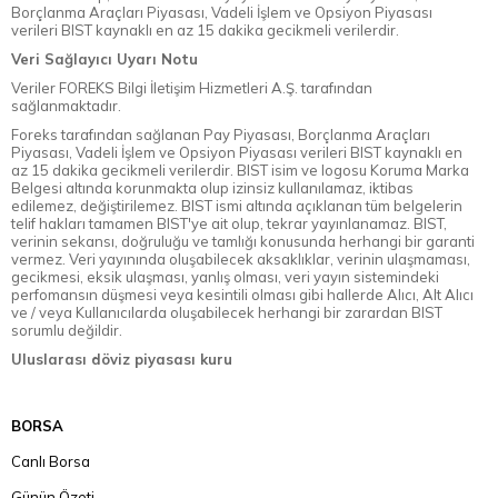
Borçlanma Araçları Piyasası, Vadeli İşlem ve Opsiyon Piyasası
verileri BIST kaynaklı en az 15 dakika gecikmeli verilerdir.
Veri Sağlayıcı Uyarı Notu
Veriler FOREKS Bilgi İletişim Hizmetleri A.Ş. tarafından
sağlanmaktadır.
Foreks tarafından sağlanan Pay Piyasası, Borçlanma Araçları
Piyasası, Vadeli İşlem ve Opsiyon Piyasası verileri BIST kaynaklı en
az 15 dakika gecikmeli verilerdir. BIST isim ve logosu Koruma Marka
Belgesi altında korunmakta olup izinsiz kullanılamaz, iktibas
edilemez, değiştirilemez. BIST ismi altında açıklanan tüm belgelerin
telif hakları tamamen BIST'ye ait olup, tekrar yayınlanamaz. BIST,
verinin sekansı, doğruluğu ve tamlığı konusunda herhangi bir garanti
vermez. Veri yayınında oluşabilecek aksaklıklar, verinin ulaşmaması,
gecikmesi, eksik ulaşması, yanlış olması, veri yayın sistemindeki
perfomansın düşmesi veya kesintili olması gibi hallerde Alıcı, Alt Alıcı
ve / veya Kullanıcılarda oluşabilecek herhangi bir zarardan BIST
sorumlu değildir.
Uluslarası döviz piyasası kuru
BORSA
Canlı Borsa
Günün Özeti