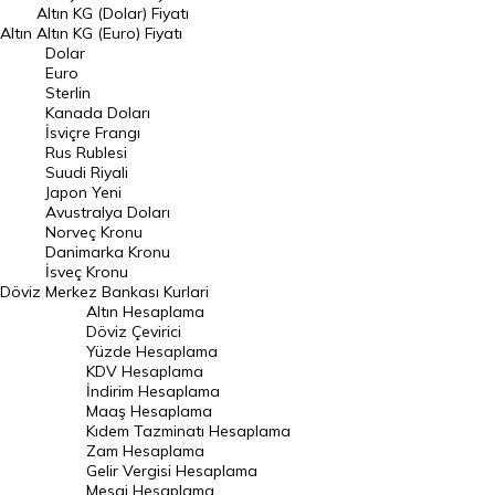
Dolar Kuru
Altın KG (Dolar) Fiyatı
Altın
Altın KG (Euro) Fiyatı
Euro Kuru
Dolar
Euro
Pound Kuru
Sterlin
Kanada Doları
Frank Kuru
İsviçre Frangı
Riyal Kuru
Rus Rublesi
Suudi Riyali
Avustralya Doları
Japon Yeni
Avustralya Doları
Danimarka Kronu Kuru
Norveç Kronu
Danimarka Kronu
Kanada Doları Kuru
İsveç Kronu
Döviz
Merkez Bankası Kurlari
Norveç Kronu Kuru
Altın Hesaplama
İsveç Kronu Kuru
Döviz Çevirici
Yüzde Hesaplama
Japon Yeni Kuru
KDV Hesaplama
İndirim Hesaplama
Serbest Piyasa Döviz Kurları
Maaş Hesaplama
Kıdem Tazminatı Hesaplama
Merkez Bankası Döviz Kurları
Zam Hesaplama
Gelir Vergisi Hesaplama
ALTIN
Mesai Hesaplama