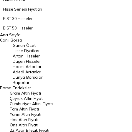
Hisse Senedi Fiyatları
BIST 30 Hisseleri
BIST 50 Hisseleri
Ana Sayfa
BIST 100 Hisseleri
Canlı Borsa
Günün Özeti
En Çok Artan Hisseler
Hisse Fiyatları
Artan Hisseler
En Çok Düşen Hisseler
Düşen Hisseler
Hacmi Artanlar
Hacmi Artanlar
Adedi Artanlar
Geçmiş Kapanışlar
Dünya Borsaları
Raporlar
Dünya Borsaları
Borsa
Endeksler
Gram Altın Fiyatı
Raporlar
Çeyrek Altın Fiyatı
Endeksler
Cumhuriyet Altını Fiyatı
Tam Altın Fiyatı
Yarım Altın Fiyatı
DÖVİZ
Has Altın Fiyatı
Ons Altın Fiyatı
Döviz Kuru
22 Ayar Bilezik Fiyatı