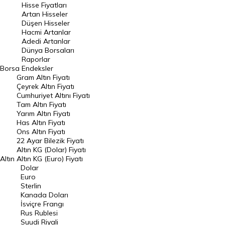
Hisse Fiyatları
Artan Hisseler
En Çok Düşen Hisseler
Düşen Hisseler
Hacmi Artanlar
Hacmi Artanlar
Adedi Artanlar
Geçmiş Kapanışlar
Dünya Borsaları
Raporlar
Dünya Borsaları
Borsa
Endeksler
Gram Altın Fiyatı
Raporlar
Çeyrek Altın Fiyatı
Endeksler
Cumhuriyet Altını Fiyatı
Tam Altın Fiyatı
Yarım Altın Fiyatı
DÖVİZ
Has Altın Fiyatı
Ons Altın Fiyatı
Döviz Kuru
22 Ayar Bilezik Fiyatı
Dolar Kuru
Altın KG (Dolar) Fiyatı
Altın
Altın KG (Euro) Fiyatı
Euro Kuru
Dolar
Euro
Pound Kuru
Sterlin
Kanada Doları
Frank Kuru
İsviçre Frangı
Riyal Kuru
Rus Rublesi
Suudi Riyali