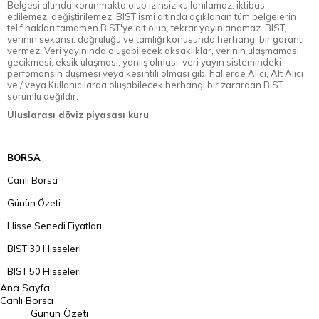
Belgesi altında korunmakta olup izinsiz kullanılamaz, iktibas
edilemez, değiştirilemez. BIST ismi altında açıklanan tüm belgelerin
telif hakları tamamen BIST'ye ait olup, tekrar yayınlanamaz. BIST,
verinin sekansı, doğruluğu ve tamlığı konusunda herhangi bir garanti
vermez. Veri yayınında oluşabilecek aksaklıklar, verinin ulaşmaması,
gecikmesi, eksik ulaşması, yanlış olması, veri yayın sistemindeki
perfomansın düşmesi veya kesintili olması gibi hallerde Alıcı, Alt Alıcı
ve / veya Kullanıcılarda oluşabilecek herhangi bir zarardan BIST
sorumlu değildir.
Uluslarası döviz piyasası kuru
BORSA
Canlı Borsa
Günün Özeti
Hisse Senedi Fiyatları
BIST 30 Hisseleri
BIST 50 Hisseleri
Ana Sayfa
BIST 100 Hisseleri
Canlı Borsa
Günün Özeti
En Çok Artan Hisseler