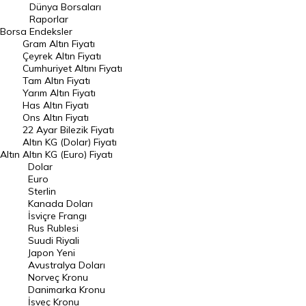
Geçmiş Kapanışlar
Dünya Borsaları
Raporlar
Dünya Borsaları
Borsa
Endeksler
Gram Altın Fiyatı
Raporlar
Çeyrek Altın Fiyatı
Endeksler
Cumhuriyet Altını Fiyatı
Tam Altın Fiyatı
Yarım Altın Fiyatı
DÖVİZ
Has Altın Fiyatı
Ons Altın Fiyatı
Döviz Kuru
22 Ayar Bilezik Fiyatı
Dolar Kuru
Altın KG (Dolar) Fiyatı
Altın
Altın KG (Euro) Fiyatı
Euro Kuru
Dolar
Euro
Pound Kuru
Sterlin
Kanada Doları
Frank Kuru
İsviçre Frangı
Riyal Kuru
Rus Rublesi
Suudi Riyali
Avustralya Doları
Japon Yeni
Avustralya Doları
Danimarka Kronu Kuru
Norveç Kronu
Danimarka Kronu
Kanada Doları Kuru
İsveç Kronu