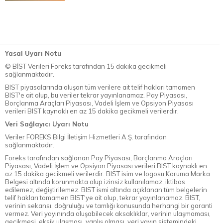
Yasal Uyarı Notu
© BİST Verileri Foreks tarafından 15 dakika gecikmeli
sağlanmaktadır.
BIST piyasalarında oluşan tüm verilere ait telif hakları tamamen
BIST'e ait olup, bu veriler tekrar yayınlanamaz. Pay Piyasası,
Borçlanma Araçları Piyasası, Vadeli İşlem ve Opsiyon Piyasası
verileri BIST kaynaklı en az 15 dakika gecikmeli verilerdir.
Veri Sağlayıcı Uyarı Notu
Veriler FOREKS Bilgi İletişim Hizmetleri A.Ş. tarafından
sağlanmaktadır.
Foreks tarafından sağlanan Pay Piyasası, Borçlanma Araçları
Piyasası, Vadeli İşlem ve Opsiyon Piyasası verileri BIST kaynaklı en
az 15 dakika gecikmeli verilerdir. BIST isim ve logosu Koruma Marka
Belgesi altında korunmakta olup izinsiz kullanılamaz, iktibas
edilemez, değiştirilemez. BIST ismi altında açıklanan tüm belgelerin
telif hakları tamamen BIST'ye ait olup, tekrar yayınlanamaz. BIST,
verinin sekansı, doğruluğu ve tamlığı konusunda herhangi bir garanti
vermez. Veri yayınında oluşabilecek aksaklıklar, verinin ulaşmaması,
gecikmesi, eksik ulaşması, yanlış olması, veri yayın sistemindeki