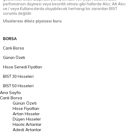
perfomansın düşmesi veya kesintili olması gibi hallerde Alıcı, Alt Alıcı
ve / veya Kullanıcılarda oluşabilecek herhangi bir zarardan BIST
sorumlu değildir.
Uluslarası döviz piyasası kuru
BORSA
Canlı Borsa
Günün Özeti
Hisse Senedi Fiyatları
BIST 30 Hisseleri
BIST 50 Hisseleri
Ana Sayfa
BIST 100 Hisseleri
Canlı Borsa
Günün Özeti
En Çok Artan Hisseler
Hisse Fiyatları
Artan Hisseler
En Çok Düşen Hisseler
Düşen Hisseler
Hacmi Artanlar
Hacmi Artanlar
Adedi Artanlar