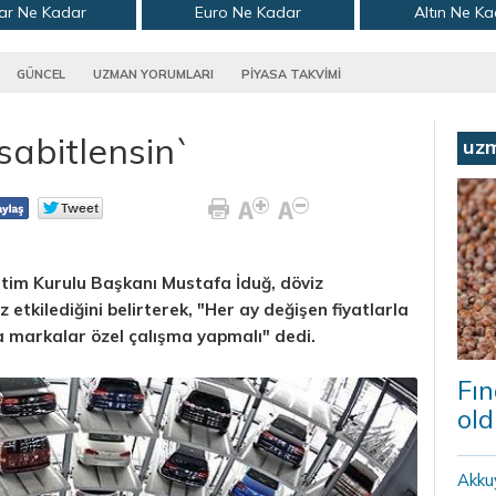
ar Ne Kadar
Euro Ne Kadar
Altın Ne K
GÜNCEL
UZMAN YORUMLARI
PİYASA TAKVİMİ
sabitlensin`
uz
im Kurulu Başkanı Mustafa İduğ, döviz
 etkilediğini belirterek, "Her ay değişen fiyatlarla
 markalar özel çalışma yapmalı" dedi.
Fın
old
Akku