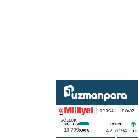
BORSA
DÖVİZ
SÖZLÜK
BIST100
DOLAR
13.799
47,7094
0,00%
0,18