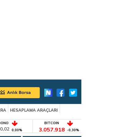
ARA
HESAPLAMA ARAÇLARI
BONO
BITCOIN
0,02
3.057.918
0,00%
-0,30%