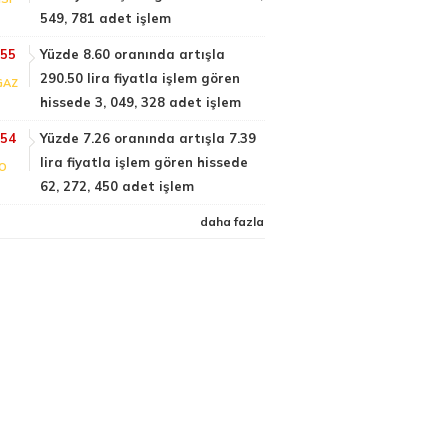
549, 781 adet işlem
:55
Yüzde 8.60 oranında artışla
290.50 lira fiyatla işlem gören
GAZ
hissede 3, 049, 328 adet işlem
:54
Yüzde 7.26 oranında artışla 7.39
lira fiyatla işlem gören hissede
FO
62, 272, 450 adet işlem
daha fazla