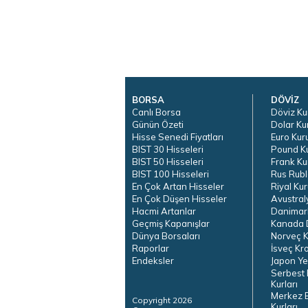
BORSA
DÖVİZ
Canlı Borsa
Döviz Ku
Günün Özeti
Dolar Ku
Hisse Senedi Fiyatları
Euro Kur
BIST 30 Hisseleri
Pound K
BIST 50 Hisseleri
Frank Ku
BIST 100 Hisseleri
Rus Rubl
En Çok Artan Hisseler
Riyal Kur
En Çok Düşen Hisseler
Avustral
Hacmi Artanlar
Danimar
Geçmiş Kapanışlar
Kanada D
Dünya Borsaları
Norveç K
Raporlar
İsveç Kr
Endeksler
Japon Ye
Serbest 
Kurları
Merkez 
Copyright 2026
Kurları