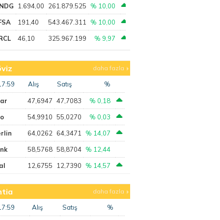
NDG
1.694,00
261.879.525
% 10,00
FSA
191,40
543.467.311
% 10,00
RCL
46,10
325.967.199
% 9,97
viz
daha fazla
17:59
Alış
Satış
%
lar
47,6947
47,7083
% 0,18
ro
54,9910
55,0270
% 0,03
rlin
64,0262
64,3471
% 14,07
ank
58,5768
58,8704
% 12,44
al
12,6755
12,7390
% 14,57
tia
daha fazla
17:59
Alış
Satış
%