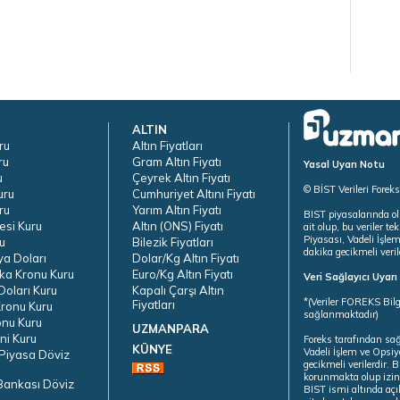
ALTIN
ru
Altın Fiyatları
ru
Gram Altın Fiyatı
Yasal Uyarı Notu
u
Çeyrek Altın Fiyatı
© BİST Verileri Forek
uru
Cumhuriyet Altını Fiyatı
ru
Yarım Altın Fiyatı
BIST piyasalarında ol
esi Kuru
Altın (ONS) Fiyatı
ait olup, bu veriler 
Piyasası, Vadeli İşle
u
Bilezik Fiyatları
dakika gecikmeli veril
ya Doları
Dolar/Kg Altın Fiyatı
ka Kronu Kuru
Euro/Kg Altın Fiyatı
Veri Sağlayıcı Uyar
oları Kuru
Kapalı Çarşı Altın
*(Veriler FOREKS Bilg
Fiyatları
ronu Kuru
sağlanmaktadır)
onu Kuru
UZMANPARA
ni Kuru
Foreks tarafından sa
KÜNYE
Vadeli İşlem ve Opsiy
Piyasa Döviz
gecikmeli verilerdir.
korunmakta olup izins
Bankası Döviz
BIST ismi altında açı