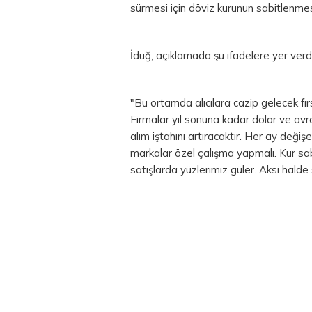
sürmesi için
döviz
kurunun sabitlenmes
İduğ, açıklamada şu ifadelere yer verdi
"Bu ortamda alıcılara cazip gelecek fırs
Firmalar yıl sonuna kadar
dolar
ve avro
alım iştahını artıracaktır. Her ay deği
markalar özel çalışma yapmalı. Kur sa
satışlarda yüzlerimiz güler. Aksi halde 