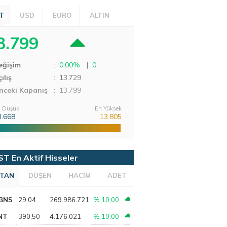
T
USD
EURO
ALTIN
3.799
eğişim
:
0,00%
|
0
ılış
:
13.729
nceki Kapanış
: 13.799
 Düşük
En Yüksek
3.668
13.805
ST En Aktif Hisseler
TAN
DÜŞEN
HACİM
ADET
BNS
29,04
269.986.721
% 10,00
NT
390,50
4.176.021
% 10,00