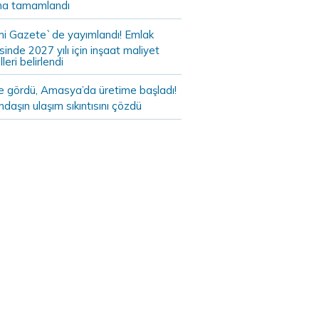
a tamamlandı
i Gazete`de yayımlandı! Emlak
sinde 2027 yılı için inşaat maliyet
leri belirlendi
de gördü, Amasya’da üretime başladı!
daşın ulaşım sıkıntısını çözdü