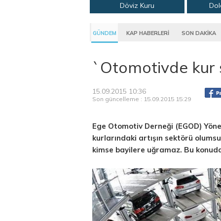
Döviz Kuru
Dol
GÜNDEM
KAP HABERLERİ
SON DAKİKA
`Otomotivde kur 
15.09.2015 10:36
Son güncelleme : 15.09.2015 15:29
Ege Otomotiv Derneği (EGOD) Yönet
kurlarındaki artışın sektörü olumsuz
kimse bayilere uğramaz. Bu konuda