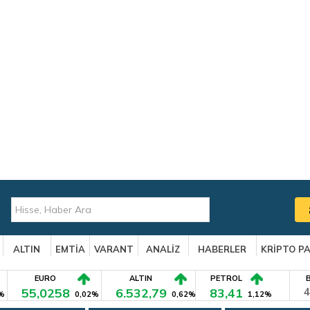
ALTIN
EMTİA
VARANT
ANALİZ
HABERLER
KRİPTO P
EURO
ALTIN
PETROL
55,0258
6.532,79
83,41
4
%
0,02%
0,62%
1,12%