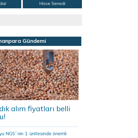
adar
Hisse Senedi
manpara Gündemi
dık alım fiyatları belli
u!
yu NGS`nin 1. ünitesinde önemli