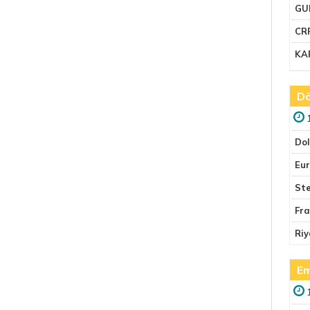
GU
CR
KA
Dö
Do
Eu
Ste
Fr
Riy
Em