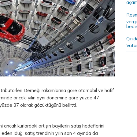
aşam
Resm
vergi
bedel
Çin’
Vatan
tribütörleri Derneği rakamlarına göre otomobil ve hafif
döneminde önceki yılın aynı dönemine göre yüzde 47
 yüzde 37 olarak gözüktüğünü belirtti.
ni ancak kurlardaki artışın bayilerin satış hedeflerini
eden İduğ, satış trendinin yılın son 4 ayında da