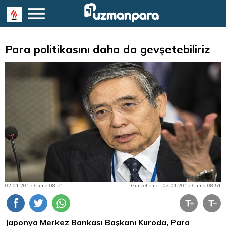
Para politikasını daha da gevşetebiliriz
02.01.2015 Cuma 08:51
Güncelleme : 02.01.2015 Cuma 08:51
Japonya Merkez Bankası Başkanı Kuroda,
Para