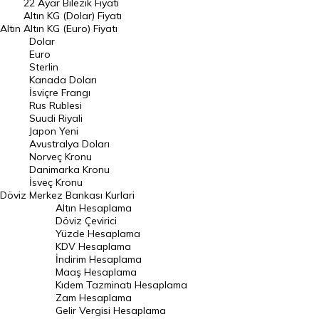
22 Ayar Bilezik Fiyatı
Dolar Kuru
Altın KG (Dolar) Fiyatı
Altın
Altın KG (Euro) Fiyatı
Euro Kuru
Dolar
Euro
Pound Kuru
Sterlin
Kanada Doları
Frank Kuru
İsviçre Frangı
Riyal Kuru
Rus Rublesi
Suudi Riyali
Avustralya Doları
Japon Yeni
Avustralya Doları
Danimarka Kronu Kuru
Norveç Kronu
Danimarka Kronu
Kanada Doları Kuru
İsveç Kronu
Döviz
Merkez Bankası Kurlari
Norveç Kronu Kuru
Altın Hesaplama
İsveç Kronu Kuru
Döviz Çevirici
Yüzde Hesaplama
Japon Yeni Kuru
KDV Hesaplama
İndirim Hesaplama
Serbest Piyasa Döviz Kurları
Maaş Hesaplama
Kıdem Tazminatı Hesaplama
Merkez Bankası Döviz Kurları
Zam Hesaplama
Gelir Vergisi Hesaplama
ALTIN