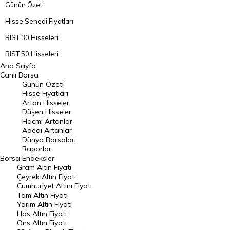
Günün Özeti
Hisse Senedi Fiyatları
BIST 30 Hisseleri
BIST 50 Hisseleri
Ana Sayfa
BIST 100 Hisseleri
Canlı Borsa
Günün Özeti
En Çok Artan Hisseler
Hisse Fiyatları
Artan Hisseler
En Çok Düşen Hisseler
Düşen Hisseler
Hacmi Artanlar
Hacmi Artanlar
Adedi Artanlar
Geçmiş Kapanışlar
Dünya Borsaları
Raporlar
Dünya Borsaları
Borsa
Endeksler
Gram Altın Fiyatı
Raporlar
Çeyrek Altın Fiyatı
Endeksler
Cumhuriyet Altını Fiyatı
Tam Altın Fiyatı
Yarım Altın Fiyatı
DÖVİZ
Has Altın Fiyatı
Ons Altın Fiyatı
Döviz Kuru