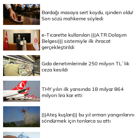
Bardağı masaya sert koydu, işinden oldu!
Son sözü mahkeme söyledi
e-Ticarette kullanılan |||A.TR Dolaşım
Belgesi||| sistemiyle ilk ihracat
gerçekleştirildi
Gıda denetimlerinde 250 milyon TL`lik
ceza kesildi
THY yılın ilk yarısında 18 milyar 864
milyon lira kar etti
|||Ateş kuşları||| bu yıl orman yangınlarını
söndürmek için tonlarca su attı