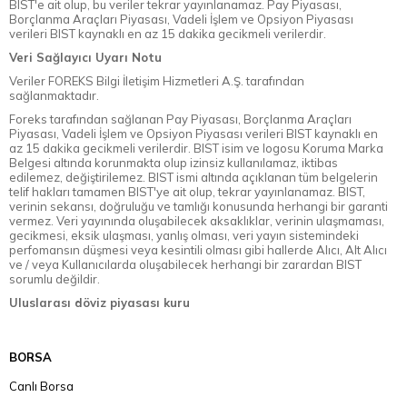
BIST'e ait olup, bu veriler tekrar yayınlanamaz. Pay Piyasası,
Borçlanma Araçları Piyasası, Vadeli İşlem ve Opsiyon Piyasası
verileri BIST kaynaklı en az 15 dakika gecikmeli verilerdir.
Veri Sağlayıcı Uyarı Notu
Veriler FOREKS Bilgi İletişim Hizmetleri A.Ş. tarafından
sağlanmaktadır.
Foreks tarafından sağlanan Pay Piyasası, Borçlanma Araçları
Piyasası, Vadeli İşlem ve Opsiyon Piyasası verileri BIST kaynaklı en
az 15 dakika gecikmeli verilerdir. BIST isim ve logosu Koruma Marka
Belgesi altında korunmakta olup izinsiz kullanılamaz, iktibas
edilemez, değiştirilemez. BIST ismi altında açıklanan tüm belgelerin
telif hakları tamamen BIST'ye ait olup, tekrar yayınlanamaz. BIST,
verinin sekansı, doğruluğu ve tamlığı konusunda herhangi bir garanti
vermez. Veri yayınında oluşabilecek aksaklıklar, verinin ulaşmaması,
gecikmesi, eksik ulaşması, yanlış olması, veri yayın sistemindeki
perfomansın düşmesi veya kesintili olması gibi hallerde Alıcı, Alt Alıcı
ve / veya Kullanıcılarda oluşabilecek herhangi bir zarardan BIST
sorumlu değildir.
Uluslarası döviz piyasası kuru
BORSA
Canlı Borsa