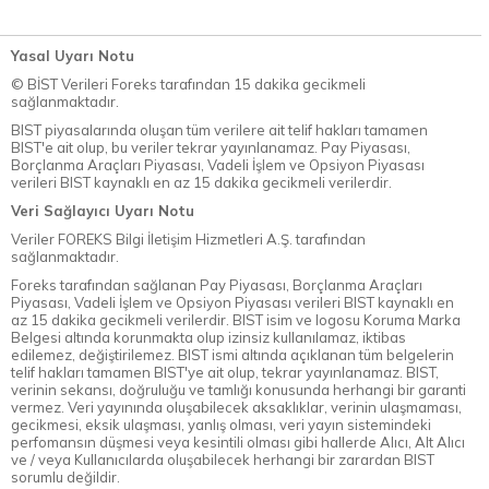
Yasal Uyarı Notu
© BİST Verileri Foreks tarafından 15 dakika gecikmeli
sağlanmaktadır.
BIST piyasalarında oluşan tüm verilere ait telif hakları tamamen
BIST'e ait olup, bu veriler tekrar yayınlanamaz. Pay Piyasası,
Borçlanma Araçları Piyasası, Vadeli İşlem ve Opsiyon Piyasası
verileri BIST kaynaklı en az 15 dakika gecikmeli verilerdir.
Veri Sağlayıcı Uyarı Notu
Veriler FOREKS Bilgi İletişim Hizmetleri A.Ş. tarafından
sağlanmaktadır.
Foreks tarafından sağlanan Pay Piyasası, Borçlanma Araçları
Piyasası, Vadeli İşlem ve Opsiyon Piyasası verileri BIST kaynaklı en
az 15 dakika gecikmeli verilerdir. BIST isim ve logosu Koruma Marka
Belgesi altında korunmakta olup izinsiz kullanılamaz, iktibas
edilemez, değiştirilemez. BIST ismi altında açıklanan tüm belgelerin
telif hakları tamamen BIST'ye ait olup, tekrar yayınlanamaz. BIST,
verinin sekansı, doğruluğu ve tamlığı konusunda herhangi bir garanti
vermez. Veri yayınında oluşabilecek aksaklıklar, verinin ulaşmaması,
gecikmesi, eksik ulaşması, yanlış olması, veri yayın sistemindeki
perfomansın düşmesi veya kesintili olması gibi hallerde Alıcı, Alt Alıcı
ve / veya Kullanıcılarda oluşabilecek herhangi bir zarardan BIST
sorumlu değildir.