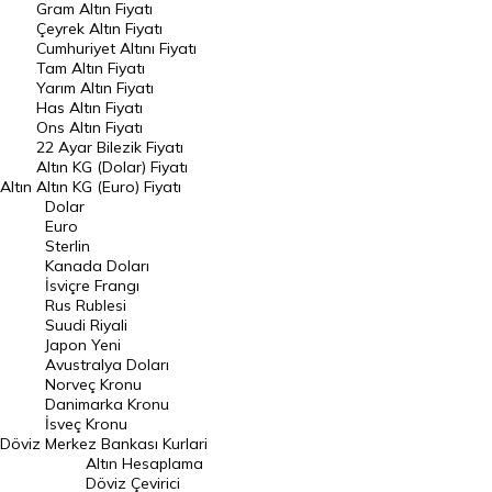
Gram Altın Fiyatı
Raporlar
Çeyrek Altın Fiyatı
Endeksler
Cumhuriyet Altını Fiyatı
Tam Altın Fiyatı
Yarım Altın Fiyatı
DÖVİZ
Has Altın Fiyatı
Ons Altın Fiyatı
Döviz Kuru
22 Ayar Bilezik Fiyatı
Dolar Kuru
Altın KG (Dolar) Fiyatı
Altın
Altın KG (Euro) Fiyatı
Euro Kuru
Dolar
Euro
Pound Kuru
Sterlin
Kanada Doları
Frank Kuru
İsviçre Frangı
Riyal Kuru
Rus Rublesi
Suudi Riyali
Avustralya Doları
Japon Yeni
Avustralya Doları
Danimarka Kronu Kuru
Norveç Kronu
Danimarka Kronu
Kanada Doları Kuru
İsveç Kronu
Döviz
Merkez Bankası Kurlari
Norveç Kronu Kuru
Altın Hesaplama
İsveç Kronu Kuru
Döviz Çevirici