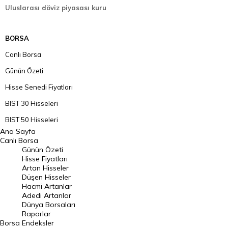
Uluslarası döviz piyasası kuru
BORSA
Canlı Borsa
Günün Özeti
Hisse Senedi Fiyatları
BIST 30 Hisseleri
BIST 50 Hisseleri
Ana Sayfa
BIST 100 Hisseleri
Canlı Borsa
Günün Özeti
En Çok Artan Hisseler
Hisse Fiyatları
Artan Hisseler
En Çok Düşen Hisseler
Düşen Hisseler
Hacmi Artanlar
Hacmi Artanlar
Adedi Artanlar
Geçmiş Kapanışlar
Dünya Borsaları
Raporlar
Dünya Borsaları
Borsa
Endeksler