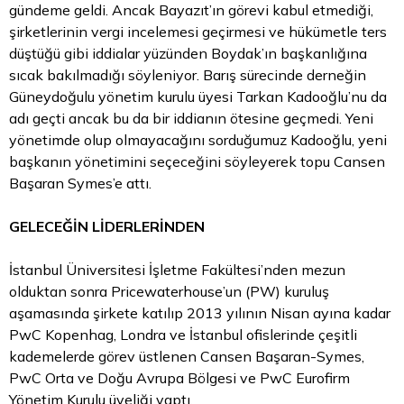
gündeme geldi. Ancak Bayazıt’ın görevi kabul etmediği,
şirketlerinin vergi incelemesi geçirmesi ve hükümetle ters
düştüğü gibi iddialar yüzünden Boydak’ın başkanlığına
sıcak bakılmadığı söyleniyor. Barış sürecinde derneğin
Güneydoğulu yönetim kurulu üyesi Tarkan Kadooğlu’nu da
adı geçti ancak bu da bir iddianın ötesine geçmedi. Yeni
yönetimde olup olmayacağını sorduğumuz Kadooğlu, yeni
başkanın yönetimini seçeceğini söyleyerek topu Cansen
Başaran Symes’e attı.
GELECEĞİN LİDERLERİNDEN
İstanbul Üniversitesi İşletme Fakültesi’nden mezun
olduktan sonra Pricewaterhouse’un (PW) kuruluş
aşamasında şirkete katılıp 2013 yılının Nisan ayına kadar
PwC Kopenhag, Londra ve İstanbul ofislerinde çeşitli
kademelerde görev üstlenen Cansen Başaran-Symes,
PwC Orta ve Doğu Avrupa Bölgesi ve PwC Eurofirm
Yönetim Kurulu üyeliği yaptı.