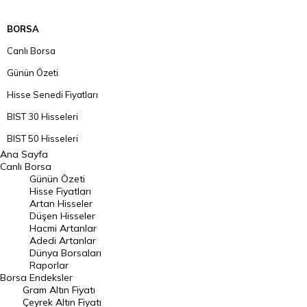
BORSA
Canlı Borsa
Günün Özeti
Hisse Senedi Fiyatları
BIST 30 Hisseleri
BIST 50 Hisseleri
Ana Sayfa
BIST 100 Hisseleri
Canlı Borsa
Günün Özeti
En Çok Artan Hisseler
Hisse Fiyatları
Artan Hisseler
En Çok Düşen Hisseler
Düşen Hisseler
Hacmi Artanlar
Hacmi Artanlar
Adedi Artanlar
Geçmiş Kapanışlar
Dünya Borsaları
Raporlar
Dünya Borsaları
Borsa
Endeksler
Gram Altın Fiyatı
Raporlar
Çeyrek Altın Fiyatı