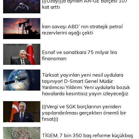
|||Uzay|||a ayrılan AR-GE bütçesi 107
kat arttı
İran savaşı ABD`nin stratejik petrol
rezervlerini aşağı çekti
Esnaf ve sanatkara 75 milyar lira
finansman
Türksat yayınları yeni nesil uydulara
taşınıyor! D-Smart Genel Müdür
Yardımcısı Yıldırım: Yeni uydularla bozuk
havalarda kesintisiz yayın izleyeceğiz
|||Vergi ve SGK borçlarının yeniden
yapılandırılması gerçekten önemli bir
fırsat|||
TİGEM, 7 bin 350 baş reforme küçükbaş