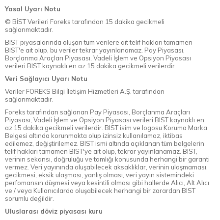
Yasal Uyarı Notu
© BİST Verileri Foreks tarafından 15 dakika gecikmeli
sağlanmaktadır.
BIST piyasalarında oluşan tüm verilere ait telif hakları tamamen
BIST'e ait olup, bu veriler tekrar yayınlanamaz. Pay Piyasası,
Borçlanma Araçları Piyasası, Vadeli İşlem ve Opsiyon Piyasası
verileri BIST kaynaklı en az 15 dakika gecikmeli verilerdir.
Veri Sağlayıcı Uyarı Notu
Veriler FOREKS Bilgi İletişim Hizmetleri A.Ş. tarafından
sağlanmaktadır.
Foreks tarafından sağlanan Pay Piyasası, Borçlanma Araçları
Piyasası, Vadeli İşlem ve Opsiyon Piyasası verileri BIST kaynaklı en
az 15 dakika gecikmeli verilerdir. BIST isim ve logosu Koruma Marka
Belgesi altında korunmakta olup izinsiz kullanılamaz, iktibas
edilemez, değiştirilemez. BIST ismi altında açıklanan tüm belgelerin
telif hakları tamamen BIST'ye ait olup, tekrar yayınlanamaz. BIST,
verinin sekansı, doğruluğu ve tamlığı konusunda herhangi bir garanti
vermez. Veri yayınında oluşabilecek aksaklıklar, verinin ulaşmaması,
gecikmesi, eksik ulaşması, yanlış olması, veri yayın sistemindeki
perfomansın düşmesi veya kesintili olması gibi hallerde Alıcı, Alt Alıcı
ve / veya Kullanıcılarda oluşabilecek herhangi bir zarardan BIST
sorumlu değildir.
Uluslarası döviz piyasası kuru