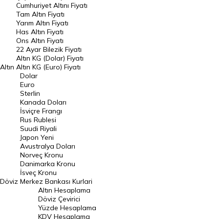
Endeksler
Cumhuriyet Altını Fiyatı
Tam Altın Fiyatı
Yarım Altın Fiyatı
DÖVİZ
Has Altın Fiyatı
Ons Altın Fiyatı
Döviz Kuru
22 Ayar Bilezik Fiyatı
Dolar Kuru
Altın KG (Dolar) Fiyatı
Altın
Altın KG (Euro) Fiyatı
Euro Kuru
Dolar
Euro
Pound Kuru
Sterlin
Kanada Doları
Frank Kuru
İsviçre Frangı
Riyal Kuru
Rus Rublesi
Suudi Riyali
Avustralya Doları
Japon Yeni
Avustralya Doları
Danimarka Kronu Kuru
Norveç Kronu
Danimarka Kronu
Kanada Doları Kuru
İsveç Kronu
Döviz
Merkez Bankası Kurlari
Norveç Kronu Kuru
Altın Hesaplama
İsveç Kronu Kuru
Döviz Çevirici
Yüzde Hesaplama
Japon Yeni Kuru
KDV Hesaplama