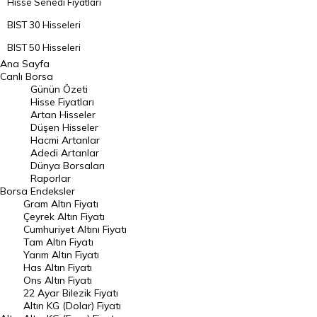
Hisse Senedi Fiyatları
BIST 30 Hisseleri
BIST 50 Hisseleri
Ana Sayfa
BIST 100 Hisseleri
Canlı Borsa
Günün Özeti
En Çok Artan Hisseler
Hisse Fiyatları
Artan Hisseler
En Çok Düşen Hisseler
Düşen Hisseler
Hacmi Artanlar
Hacmi Artanlar
Adedi Artanlar
Geçmiş Kapanışlar
Dünya Borsaları
Raporlar
Dünya Borsaları
Borsa
Endeksler
Gram Altın Fiyatı
Raporlar
Çeyrek Altın Fiyatı
Endeksler
Cumhuriyet Altını Fiyatı
Tam Altın Fiyatı
Yarım Altın Fiyatı
DÖVİZ
Has Altın Fiyatı
Ons Altın Fiyatı
Döviz Kuru
22 Ayar Bilezik Fiyatı
Dolar Kuru
Altın KG (Dolar) Fiyatı