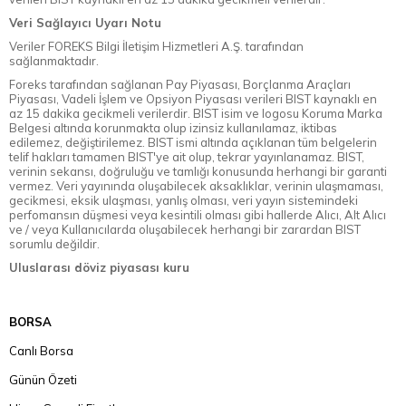
Veri Sağlayıcı Uyarı Notu
Veriler FOREKS Bilgi İletişim Hizmetleri A.Ş. tarafından
sağlanmaktadır.
Foreks tarafından sağlanan Pay Piyasası, Borçlanma Araçları
Piyasası, Vadeli İşlem ve Opsiyon Piyasası verileri BIST kaynaklı en
az 15 dakika gecikmeli verilerdir. BIST isim ve logosu Koruma Marka
Belgesi altında korunmakta olup izinsiz kullanılamaz, iktibas
edilemez, değiştirilemez. BIST ismi altında açıklanan tüm belgelerin
telif hakları tamamen BIST'ye ait olup, tekrar yayınlanamaz. BIST,
verinin sekansı, doğruluğu ve tamlığı konusunda herhangi bir garanti
vermez. Veri yayınında oluşabilecek aksaklıklar, verinin ulaşmaması,
gecikmesi, eksik ulaşması, yanlış olması, veri yayın sistemindeki
perfomansın düşmesi veya kesintili olması gibi hallerde Alıcı, Alt Alıcı
ve / veya Kullanıcılarda oluşabilecek herhangi bir zarardan BIST
sorumlu değildir.
Uluslarası döviz piyasası kuru
BORSA
Canlı Borsa
Günün Özeti