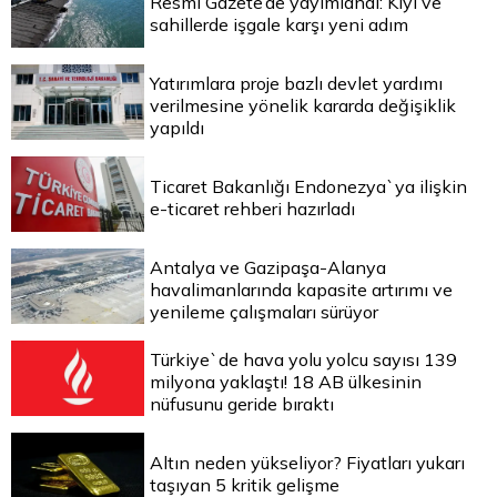
Resmi Gazete’de yayımlandı: Kıyı ve
sahillerde işgale karşı yeni adım
Yatırımlara proje bazlı devlet yardımı
verilmesine yönelik kararda değişiklik
yapıldı
Ticaret Bakanlığı Endonezya`ya ilişkin
e-ticaret rehberi hazırladı
Antalya ve Gazipaşa-Alanya
havalimanlarında kapasite artırımı ve
yenileme çalışmaları sürüyor
Türkiye`de hava yolu yolcu sayısı 139
milyona yaklaştı! 18 AB ülkesinin
nüfusunu geride bıraktı
Altın neden yükseliyor? Fiyatları yukarı
taşıyan 5 kritik gelişme