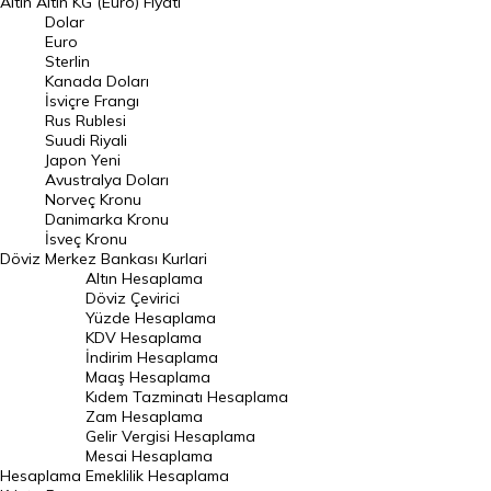
Altın
Altın KG (Euro) Fiyatı
Euro Kuru
Dolar
Euro
Pound Kuru
Sterlin
Kanada Doları
Frank Kuru
İsviçre Frangı
Riyal Kuru
Rus Rublesi
Suudi Riyali
Avustralya Doları
Japon Yeni
Avustralya Doları
Danimarka Kronu Kuru
Norveç Kronu
Danimarka Kronu
Kanada Doları Kuru
İsveç Kronu
Döviz
Merkez Bankası Kurlari
Norveç Kronu Kuru
Altın Hesaplama
İsveç Kronu Kuru
Döviz Çevirici
Yüzde Hesaplama
Japon Yeni Kuru
KDV Hesaplama
İndirim Hesaplama
Serbest Piyasa Döviz Kurları
Maaş Hesaplama
Kıdem Tazminatı Hesaplama
Merkez Bankası Döviz Kurları
Zam Hesaplama
Gelir Vergisi Hesaplama
ALTIN
Mesai Hesaplama
Hesaplama
Emeklilik Hesaplama
Altın Fiyatları