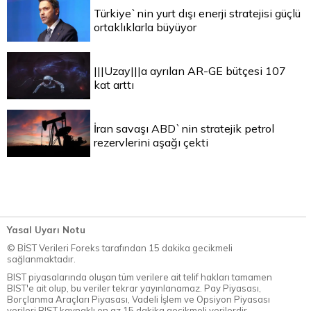
Türkiye`nin yurt dışı enerji stratejisi güçlü
ortaklıklarla büyüyor
|||Uzay|||a ayrılan AR-GE bütçesi 107
kat arttı
İran savaşı ABD`nin stratejik petrol
rezervlerini aşağı çekti
Yasal Uyarı Notu
© BİST Verileri Foreks tarafından 15 dakika gecikmeli
sağlanmaktadır.
BIST piyasalarında oluşan tüm verilere ait telif hakları tamamen
BIST'e ait olup, bu veriler tekrar yayınlanamaz. Pay Piyasası,
Borçlanma Araçları Piyasası, Vadeli İşlem ve Opsiyon Piyasası
verileri BIST kaynaklı en az 15 dakika gecikmeli verilerdir.