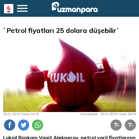
`Petrol fiyatları 25 dolara düşebilir`
16.01.2015 Cuma 14:15
Güncelleme : 16.01.2015 Cuma 14:33
Lukoil Başkanı Vagit Alekperov, petrol varil fiyatlarının