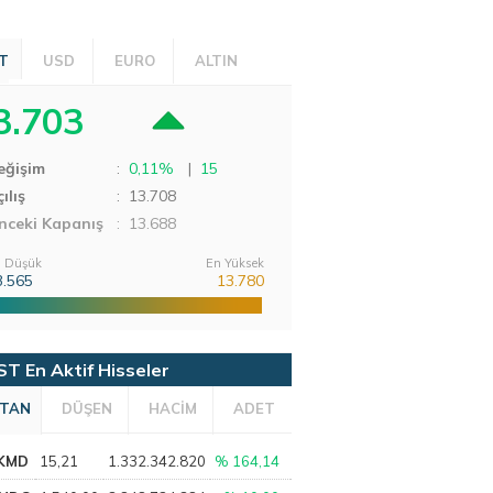
T
USD
EURO
ALTIN
3.703
eğişim
:
0,11%
|
15
ılış
:
13.708
nceki Kapanış
: 13.688
 Düşük
En Yüksek
3.565
13.780
ST En Aktif Hisseler
TAN
DÜŞEN
HACİM
ADET
KMD
15,21
1.332.342.820
% 164,14