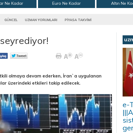
ar Ne Kadar
Euro Ne Kadar
Altın Ne K
GÜNCEL
UZMAN YORUMLARI
PİYASA TAKVİMİ
 seyrediyor!
uz
etkili olmaya devam ederken, İran`a uygulanan
lar üzerindeki etkileri takip edilecek.
e-T
|||
sis
ger