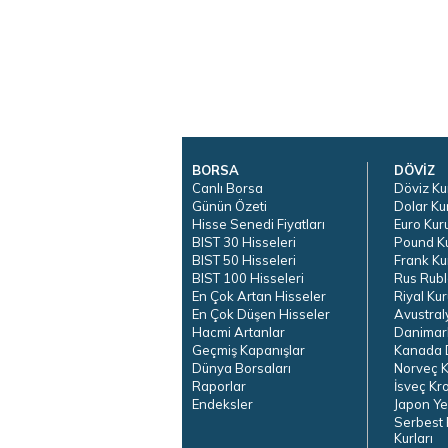
BORSA
DÖVİZ
Canlı Borsa
Döviz Ku
Günün Özeti
Dolar Ku
Hisse Senedi Fiyatları
Euro Kur
BIST 30 Hisseleri
Pound K
BIST 50 Hisseleri
Frank Ku
BIST 100 Hisseleri
Rus Rubl
En Çok Artan Hisseler
Riyal Kur
En Çok Düşen Hisseler
Avustral
Hacmi Artanlar
Danimar
Geçmiş Kapanışlar
Kanada D
Dünya Borsaları
Norveç K
Raporlar
İsveç Kr
Endeksler
Japon Ye
Serbest 
Kurları