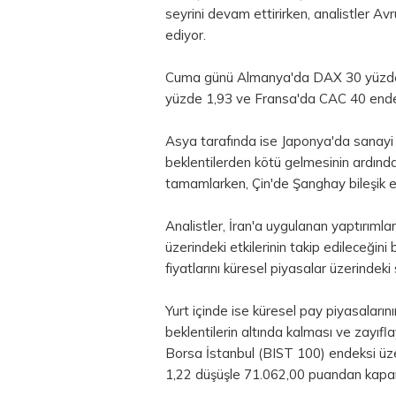
seyrini devam ettirirken, analistler A
ediyor.
Cuma günü Almanya'da DAX 30 yüzde 2
yüzde 1,93 ve Fransa'da CAC 40 ende
Asya tarafında ise Japonya'da sanayi ü
beklentilerden kötü gelmesinin ardınd
tamamlarken, Çin'de Şanghay bileşik e
Analistler, İran'a uygulanan yaptırımla
üzerindeki etkilerinin takip edileceğini 
fiyatlarını küresel piyasalar üzerindeki
Yurt içinde ise küresel pay piyasaları
beklentilerin altında kalması ve zayıfl
Borsa İstanbul
(BIST 100) endeksi üz
1,22 düşüşle 71.062,00 puandan kapa