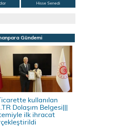
adar
Hisse Senedi
manpara Gündemi
icarette kullanılan
A.TR Dolaşım Belgesi|||
temiyle ilk ihracat
çekleştirildi