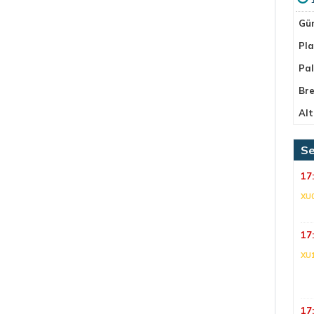
Gü
Pla
Pa
Bre
Alt
Se
17
XU
17
XU
17