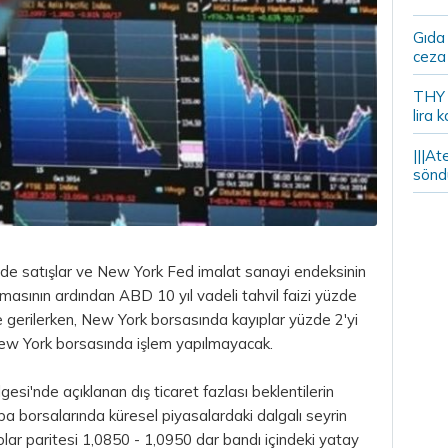
Gıda
ceza 
THY y
lira k
|||At
söndü
e satışlar ve New York Fed imalat sanayi endeksinin
kalmasının ardından ABD 10 yıl vadeli
tahvil
faizi yüzde
e gerilerken, New York borsasında kayıplar yüzde 2'yi
 New York borsasında işlem yapılmayacak.
si'nde açıklanan dış ticaret fazlası beklentilerin
a borsalarında küresel piyasalardaki dalgalı seyrin
olar paritesi 1,0850 - 1,0950 dar bandı içindeki yatay