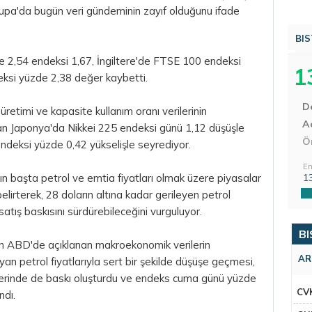
vrupa'da bugün veri gündeminin zayıf olduğunu ifade
BIS
,54 endeksi 1,67, İngiltere'de FTSE 100 endeksi
1
ksi yüzde 2,38 değer kaybetti.
D
retimi ve kapasite kullanım oranı verilerinin
Aç
an Japonya'da Nikkei 225 endeksi günü 1,12 düşüşle
Ö
ndeksi yüzde 0,42 yükselişle seyrediyor.
En
rın başta petrol ve emtia fiyatları olmak üzere piyasalar
1
belirterek, 28 doların altına kadar gerileyen petrol
 satış baskısını sürdürebileceğini vurguluyor.
BI
nın ABD'de açıklanan makroekonomik verilerin
AR
ayan petrol fiyatlarıyla sert bir şekilde düşüşe geçmesi,
erinde de baskı oluşturdu ve endeks cuma günü yüzde
CV
ndı.