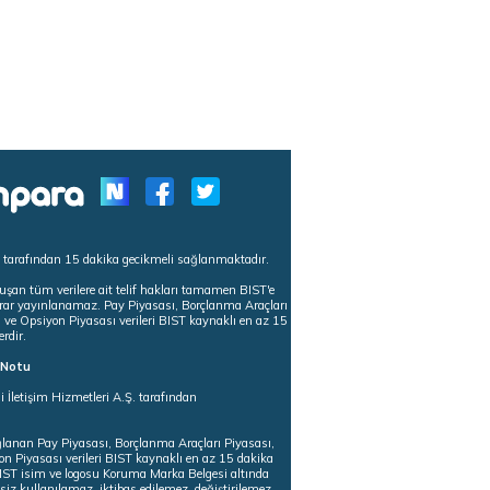
s tarafından 15 dakika gecikmeli sağlanmaktadır.
uşan tüm verilere ait telif hakları tamamen BIST'e
tekrar yayınlanamaz. Pay Piyasası, Borçlanma Araçları
m ve Opsiyon Piyasası verileri BIST kaynaklı en az 15
erdir.
ı Notu
i İletişim Hizmetleri A.Ş. tarafından
ğlanan Pay Piyasası, Borçlanma Araçları Piyasası,
on Piyasası verileri BIST kaynaklı en az 15 dakika
 BIST isim ve logosu Koruma Marka Belgesi altında
iz kullanılamaz, iktibas edilemez, değiştirilemez.