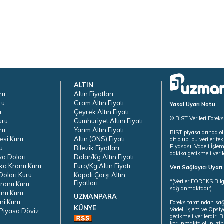
ALTIN
ru
Altın Fiyatları
ru
Gram Altın Fiyatı
Yasal Uyarı Notu
u
Çeyrek Altın Fiyatı
© BİST Verileri Forek
uru
Cumhuriyet Altını Fiyatı
ru
Yarım Altın Fiyatı
BIST piyasalarında ol
esi Kuru
Altın (ONS) Fiyatı
ait olup, bu veriler 
Piyasası, Vadeli İşle
u
Bilezik Fiyatları
dakika gecikmeli veril
ya Doları
Dolar/Kg Altın Fiyatı
ka Kronu Kuru
Euro/Kg Altın Fiyatı
Veri Sağlayıcı Uyar
oları Kuru
Kapalı Çarşı Altın
*(Veriler FOREKS Bilg
Fiyatları
ronu Kuru
sağlanmaktadır)
onu Kuru
UZMANPARA
ni Kuru
Foreks tarafından sa
KÜNYE
Vadeli İşlem ve Opsiy
Piyasa Döviz
gecikmeli verilerdir.
korunmakta olup izins