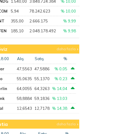
NDG
1.540,00
3.848.724.384
% 10,00
COM
5,94
78.242.623
% 10,00
NT
355,00
2.666.175
% 9,99
FEN
185,10
2.048.178.492
% 9,98
viz
daha fazla
18:00
Alış
Satış
%
lar
47,5563
47,5886
% 0,05
ro
55,0635
55,1370
% 0,23
rlin
64,0055
64,3263
% 14,04
ank
58,8884
59,1836
% 13,03
al
12,6543
12,7178
% 14,38
tia
daha fazla
18:00
Alış
Satış
%