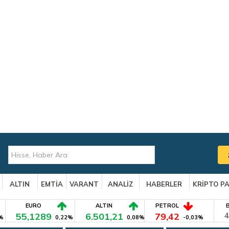
ALTIN
EMTİA
VARANT
ANALİZ
HABERLER
KRİPTO P
EURO
ALTIN
PETROL
55,1289
6.501,21
79,42
4
%
0,22%
0,08%
-0,03%