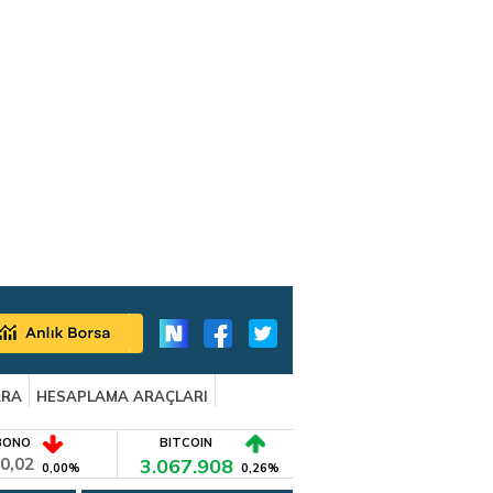
ARA
HESAPLAMA ARAÇLARI
BONO
BITCOIN
0,02
3.067.908
0,00%
0,26%