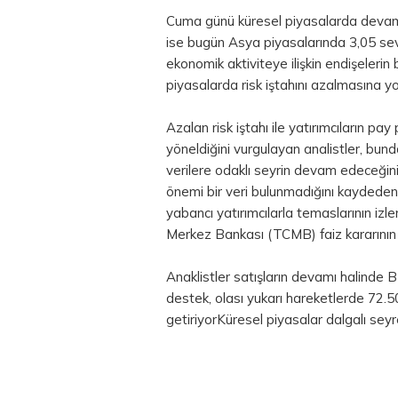
Cuma günü küresel piyasalarda devam e
ise bugün Asya piyasalarında 3,05 sevi
ekonomik aktiviteye ilişkin endişelerin 
piyasalarda risk iştahını azalmasına yol
Azalan risk iştahı ile yatırımcıların pay
yöneldiğini vurgulayan analistler, bu
verilere odaklı seyrin devam edeceğini 
önemi bir veri bulunmadığını kaydede
yabancı yatırımcılarla temaslarının izl
Merkez Bankası (TCMB) faiz kararının t
Anaklistler satışların devamı halinde 
destek, olası yukarı hareketlerde 72.
getiriyorKüresel piyasalar dalgalı sey