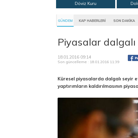
Döviz Kuru
Dol
GÜNDEM
KAP HABERLERİ
SON DAKİKA
Piyasalar dalgalı
18.01.2016 09:14
Son güncelleme : 18.01.2016 11:39
Küresel piyasalarda dalgalı seyir 
yaptırımların kaldırılmasının piyasa