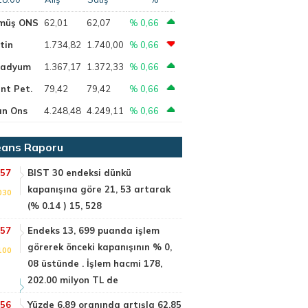
müş ONS
62,01
62,07
% 0,66
tin
1.734,82
1.740,00
% 0,66
ladyum
1.367,17
1.372,33
% 0,66
nt Pet.
79,42
79,42
% 0,66
ın Ons
4.248,48
4.249,11
% 0,66
ans Raporu
:57
BIST 30 endeksi dünkü
kapanışına göre 21, 53 artarak
030
(% 0.14 ) 15, 528
:57
Endeks 13, 699 puanda işlem
görerek önceki kapanışının % 0,
100
08 üstünde . İşlem hacmi 178,
202.00 milyon TL de
:56
Yüzde 6.89 oranında artışla 62.85