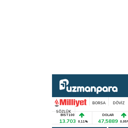
BORSA
DÖVİZ
SÖZLÜK
BIST100
DOLAR
13.703
47,5889
0,11%
0,05