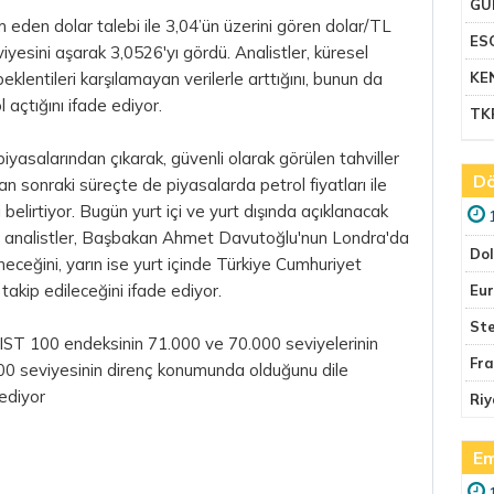
GU
den dolar talebi ile 3,04’ün üzerini gören dolar/TL
ES
yesini aşarak 3,0526'yı gördü. Analistler, küresel
beklentileri karşılamayan verilerle arttığını, bunun da
KE
 açtığını ifade ediyor.
TK
 piyasalarından çıkarak, güvenli olarak görülen tahviller
Dö
ndan sonraki süreçte de piyasalarda
petrol fiyatları
ile
belirtiyor. Bugün yurt içi ve yurt dışında açıklanacak
n analistler, Başbakan Ahmet Davutoğlu'nun Londra'da
Do
eneceğini, yarın ise yurt içinde Türkiye Cumhuriyet
akip edileceğini ifade ediyor.
Eu
Ste
BIST 100 endeksinin 71.000 ve 70.000 seviyelerinin
Fr
500 seviyesinin direnç konumunda olduğunu dile
rediyor
Riy
Em