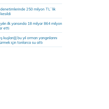
 denetimlerinde 250 milyon TL`lik
kesildi
ılın ilk yarısında 18 milyar 864 milyon
ar etti
eş kuşları||| bu yıl orman yangınlarını
rmek için tonlarca su attı