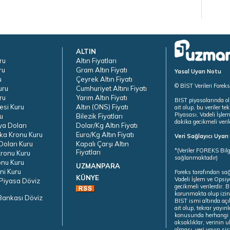
ALTIN
ru
Altın Fiyatları
ru
Gram Altın Fiyatı
Yasal Uyarı Notu
u
Çeyrek Altın Fiyatı
© BİST Verileri Forek
uru
Cumhuriyet Altını Fiyatı
ru
Yarım Altın Fiyatı
BIST piyasalarında ol
esi Kuru
Altın (ONS) Fiyatı
ait olup, bu veriler 
Piyasası, Vadeli İşle
u
Bilezik Fiyatları
dakika gecikmeli veril
ya Doları
Dolar/Kg Altın Fiyatı
ka Kronu Kuru
Euro/Kg Altın Fiyatı
Veri Sağlayıcı Uyar
oları Kuru
Kapalı Çarşı Altın
*(Veriler FOREKS Bilg
Fiyatları
ronu Kuru
sağlanmaktadır)
onu Kuru
UZMANPARA
ni Kuru
Foreks tarafından sa
KÜNYE
Vadeli İşlem ve Opsiy
Piyasa Döviz
gecikmeli verilerdir.
korunmakta olup izins
Bankası Döviz
BIST ismi altında açı
ait olup, tekrar yayı
konusunda herhangi b
aksaklıklar, verinin 
olması, veri yayın si