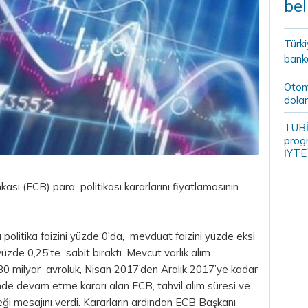
bel
Türki
banka
Otomo
dolar
TÜBİ
prog
İYTE
sı (ECB) para politikası kararlarını fiyatlamasının
 politika faizini yüzde 0'da, mevduat faizini yüzde eksi
yüzde 0,25'te sabit bıraktı. Mevcut varlık alım
80 milyar avroluk, Nisan 2017’den Aralık 2017’ye kadar
alinde devam etme kararı alan ECB,
tahvil
alım süresi ve
ceği mesajını verdi. Kararların ardından ECB Başkanı