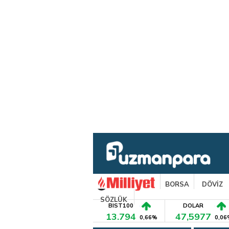
BORSA
DÖVİZ
SÖZLÜK
BIST100
DOLAR
13.794
47,5977
0,66%
0,06