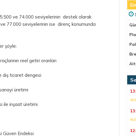
Em
5.500 ve 74.000 seviyelerinin destek olarak
0 ve 77.000 seviyelerinin ise direnç konumunda
Gü
Pla
Pa
er şöyle;
Bre
açlarının reel getiri oranları
Alt
e dış ticaret dengesi
Se
sanayi üretimi
13
XU
i ile inşaat üretimi
13
XU
12
si Güven Endeksi