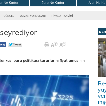
ar Ne Kadar
Euro Ne Kadar
Altın Ne K
GÜNCEL
UZMAN YORUMLARI
PİYASA TAKVİMİ
 seyrediyor
uz
ankası para politikası kararlarını fiyatlamasının
Re
ya
ver
inş