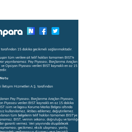
s tarafından 15 dakika gecikmeli sağlanmaktadır.
uşan tüm verilere ait telif hakları tamamen BIST'e
tekrar yayınlanamaz. Pay Piyasası, Borçlanma Araçları
m ve Opsiyon Piyasası verileri BIST kaynaklı en az 15
erdir.
ı Notu
i İletişim Hizmetleri A.Ş. tarafından
ğlanan Pay Piyasası, Borçlanma Araçları Piyasası,
on Piyasası verileri BIST kaynaklı en az 15 dakika
 BIST isim ve logosu Koruma Marka Belgesi altında
iz kullanılamaz, iktibas edilemez, değiştirilemez.
klanan tüm belgelerin telif hakları tamamen BIST'ye
nlanamaz. BIST, verinin sekansı, doğruluğu ve tamlığı
ir garanti vermez. Veri yayınında oluşabilecek
ulaşmaması, gecikmesi, eksik ulaşması, yanlış
stemindeki perfomansın düşmesi veya kesintili