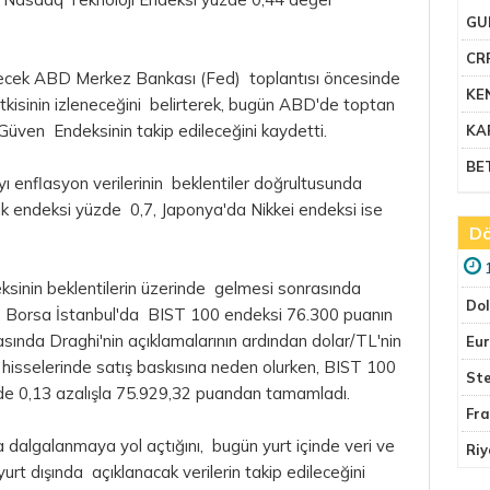
GU
CR
rilecek ABD Merkez Bankası (Fed) toplantısı öncesinde
KE
etkisinin izleneceğini belirterek, bugün ABD'de toptan
 Güven Endeksinin takip edileceğini kaydetti.
KA
BE
ı enflasyon verilerinin beklentiler doğrultusunda
k endeksi yüzde 0,7, Japonya'da Nikkei endeksi ise
Dö
eksinin beklentilerin üzerinde gelmesi sonrasında
Do
,
Borsa
İstanbul'da BIST 100 endeksi 76.300 puanın
rasında Draghi'nin açıklamalarının ardından dolar/TL'nin
Eu
 hisselerinde satış baskısına neden olurken, BIST 100
Ste
e 0,13 azalışla 75.929,32 puandan tamamladı.
Fr
a dalgalanmaya yol açtığını, bugün yurt içinde veri ve
Riy
yurt dışında açıklanacak verilerin takip edileceğini