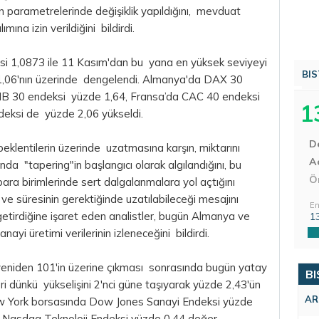
n parametrelerinde değişiklik yapıldığını, mevduat
lımına izin verildiğini bildirdi.
tesi 1,0873 ile 11 Kasım'dan bu yana en yüksek seviyeyi
BIS
 1,06'nın üzerinde dengelendi. Almanya'da DAX 30
MIB 30 endeksi yüzde 1,64, Fransa’da CAC 40 endeksi
1
eksi de yüzde 2,06 yükseldi.
D
 beklentilerin üzerinde uzatmasına karşın, miktarını
Aç
nda "tapering"in başlangıcı olarak algılandığını, bu
Ö
a birimlerinde sert dalgalanmalara yol açtığını
ı ve süresinin gerektiğinde uzatılabileceği mesajını
En
getirdiğine işaret eden analistler, bugün Almanya ve
1
anayi üretimi verilerinin izleneceğini bildirdi.
eniden 101'in üzerine çıkması sonrasında bugün yatay
BI
eri dünkü yükselişini 2'nci güne taşıyarak yüzde 2,43'ün
AR
w York borsasında Dow Jones Sanayi Endeksi yüzde
 Nasdaq Teknoloji Endeksi yüzde 0,44 değer