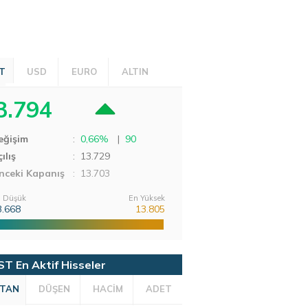
T
USD
EURO
ALTIN
3.794
eğişim
:
0,66%
|
90
ılış
:
13.729
nceki Kapanış
: 13.703
 Düşük
En Yüksek
3.668
13.805
ST En Aktif Hisseler
TAN
DÜŞEN
HACİM
ADET