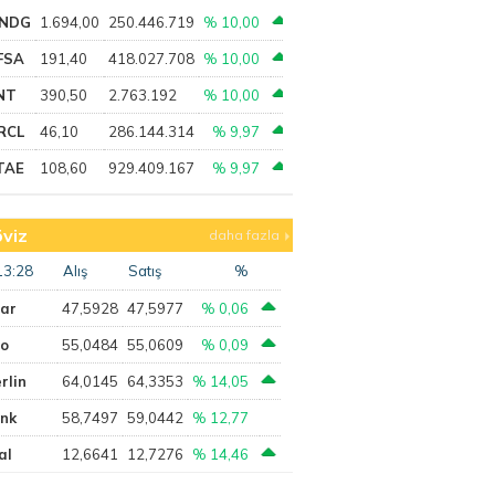
NDG
1.694,00
250.446.719
% 10,00
FSA
191,40
418.027.708
% 10,00
NT
390,50
2.763.192
% 10,00
RCL
46,10
286.144.314
% 9,97
TAE
108,60
929.409.167
% 9,97
viz
daha fazla
13:28
Alış
Satış
%
lar
47,5928
47,5977
% 0,06
ro
55,0484
55,0609
% 0,09
rlin
64,0145
64,3353
% 14,05
ank
58,7497
59,0442
% 12,77
al
12,6641
12,7276
% 14,46