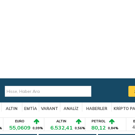
ALTIN
EMTİA
VARANT
ANALİZ
HABERLER
KRİPTO P
EURO
ALTIN
PETROL
55,0609
6.532,41
80,12
4
%
0,09%
0,56%
0,84%