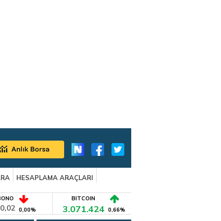
ARA
HESAPLAMA ARAÇLARI
BONO
BITCOIN
0,02
3.071.424
0,00%
0,66%