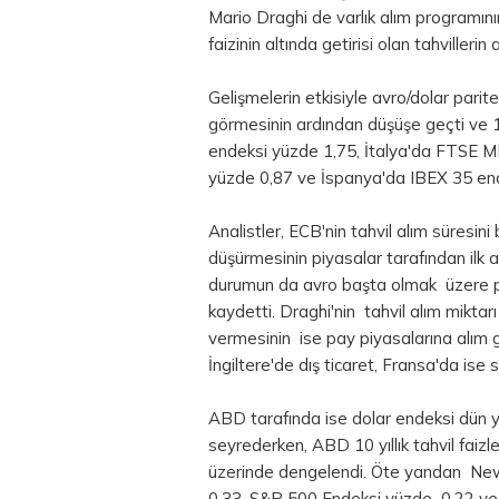
Mario Draghi de varlık alım programını
faizinin altında getirisi olan tahvillerin a
Gelişmelerin etkisiyle avro/dolar pari
görmesinin ardından düşüşe geçti ve
endeksi yüzde 1,75, İtalya'da FTSE 
yüzde 0,87 ve İspanya'da IBEX 35 end
Analistler, ECB'nin tahvil alım süresini
düşürmesinin piyasalar tarafından ilk a
durumun da avro başta olmak üzere par
kaydetti. Draghi'nin tahvil alım miktar
vermesinin ise pay piyasalarına alım 
İngiltere'de dış ticaret, Fransa'da ise s
ABD tarafında ise
dolar
endeksi dün y
seyrederken, ABD 10 yıllık tahvil faizl
üzerinde dengelendi. Öte yandan Ne
0,33, S&P 500 Endeksi yüzde 0,22 ve