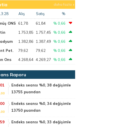
tia
daha fazla
13:28
Alış
Satış
%
müş ONS
61,78
61,84
% 0,66
tin
1.753,85
1.757,45
% 0,66
ladyum
1.382,86
1.387,49
% 0,66
nt Pet.
79,62
79,62
% 0,66
ın Ons
4.268,64
4.269,27
% 0,66
ans Raporu
:01
Endeks seansı %0, 38 değişimle
13755 puandan
100
:00
Endeks seansı %0, 34 değişimle
13750 puandan
100
:59
Endeks seansı %0, 33 değişimle