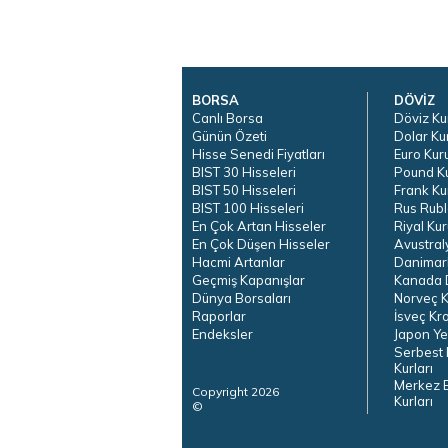
BORSA
DÖVİZ
Canlı Borsa
Döviz Ku
Günün Özeti
Dolar Ku
Hisse Senedi Fiyatları
Euro Kur
BIST 30 Hisseleri
Pound K
BIST 50 Hisseleri
Frank Ku
BIST 100 Hisseleri
Rus Rubl
En Çok Artan Hisseler
Riyal Kur
En Çok Düşen Hisseler
Avustral
Hacmi Artanlar
Danimar
Geçmiş Kapanışlar
Kanada D
Dünya Borsaları
Norveç K
Raporlar
İsveç Kr
Endeksler
Japon Ye
Serbest 
Kurları
Merkez 
Copyright 2026
Kurları
©