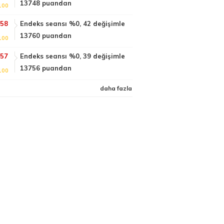
13748 puandan
100
:58
Endeks seansı %0, 42 değişimle
13760 puandan
100
:57
Endeks seansı %0, 39 değişimle
13756 puandan
100
daha fazla