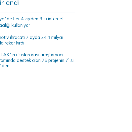
irlendi
ye`de her 4 kişiden 3`ü internet
cılığı kullanıyor
tiv ihracatı 7 ayda 24,4 milyar
la rekor kırdı
TAK`ın uluslararası araştırmacı
ramında destek alan 75 projenin 7`si
`den