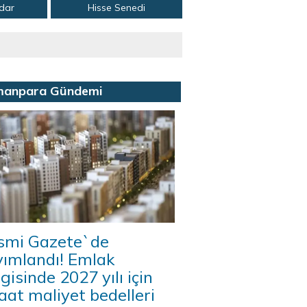
adar
Hisse Senedi
manpara Gündemi
smi Gazete`de
yımlandı! Emlak
gisinde 2027 yılı için
aat maliyet bedelleri