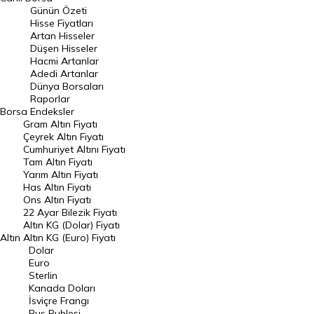
Günün Özeti
En Çok Artan Hisseler
Hisse Fiyatları
Artan Hisseler
En Çok Düşen Hisseler
Düşen Hisseler
Hacmi Artanlar
Hacmi Artanlar
Adedi Artanlar
Geçmiş Kapanışlar
Dünya Borsaları
Raporlar
Dünya Borsaları
Borsa
Endeksler
Gram Altın Fiyatı
Raporlar
Çeyrek Altın Fiyatı
Endeksler
Cumhuriyet Altını Fiyatı
Tam Altın Fiyatı
Yarım Altın Fiyatı
DÖVİZ
Has Altın Fiyatı
Ons Altın Fiyatı
Döviz Kuru
22 Ayar Bilezik Fiyatı
Dolar Kuru
Altın KG (Dolar) Fiyatı
Altın
Altın KG (Euro) Fiyatı
Euro Kuru
Dolar
Euro
Pound Kuru
Sterlin
Kanada Doları
Frank Kuru
İsviçre Frangı
Riyal Kuru
Rus Rublesi