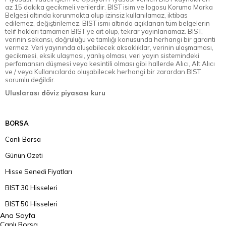
az 15 dakika gecikmeli verilerdir. BIST isim ve logosu Koruma Marka
Belgesi altında korunmakta olup izinsiz kullanılamaz, iktibas
edilemez, değiştirilemez. BIST ismi altında açıklanan tüm belgelerin
telif hakları tamamen BIST'ye ait olup, tekrar yayınlanamaz. BIST,
verinin sekansı, doğruluğu ve tamlığı konusunda herhangi bir garanti
vermez. Veri yayınında oluşabilecek aksaklıklar, verinin ulaşmaması,
gecikmesi, eksik ulaşması, yanlış olması, veri yayın sistemindeki
perfomansın düşmesi veya kesintili olması gibi hallerde Alıcı, Alt Alıcı
ve / veya Kullanıcılarda oluşabilecek herhangi bir zarardan BIST
sorumlu değildir.
Uluslarası döviz piyasası kuru
BORSA
Canlı Borsa
Günün Özeti
Hisse Senedi Fiyatları
BIST 30 Hisseleri
BIST 50 Hisseleri
Ana Sayfa
BIST 100 Hisseleri
Canlı Borsa