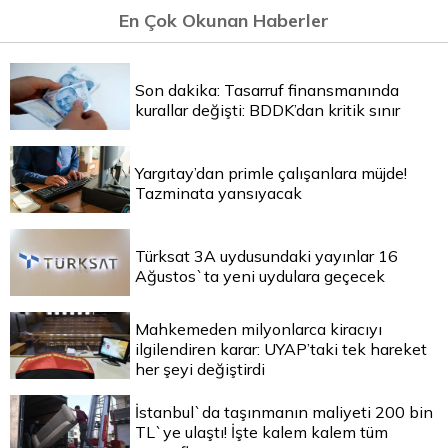
En Çok Okunan Haberler
Son dakika: Tasarruf finansmanında
kurallar değişti: BDDK’dan kritik sınır
Yargıtay’dan primle çalışanlara müjde!
Tazminata yansıyacak
Türksat 3A uydusundaki yayınlar 16
Ağustos`ta yeni uydulara geçecek
Mahkemeden milyonlarca kiracıyı
ilgilendiren karar: UYAP’taki tek hareket
her şeyi değiştirdi
İstanbul`da taşınmanın maliyeti 200 bin
TL`ye ulaştı! İşte kalem kalem tüm