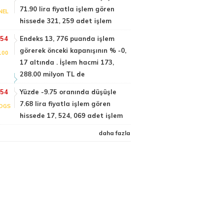
71.90 lira fiyatla işlem gören
NEL
hissede 321, 259 adet işlem
:54
Endeks 13, 776 puanda işlem
görerek önceki kapanışının % -0,
100
17 altında . İşlem hacmi 173,
288.00 milyon TL de
:54
Yüzde -9.75 oranında düşüşle
7.68 lira fiyatla işlem gören
DGS
hissede 17, 524, 069 adet işlem
daha fazla