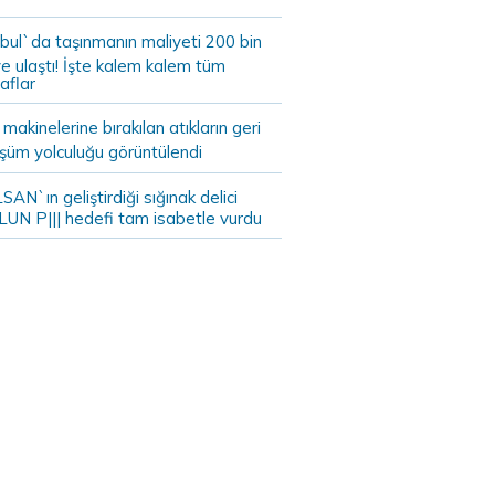
bul`da taşınmanın maliyeti 200 bin
e ulaştı! İşte kalem kalem tüm
aflar
akinelerine bırakılan atıkların geri
şüm yolculuğu görüntülendi
AN`ın geliştirdiği sığınak delici
LUN P||| hedefi tam isabetle vurdu