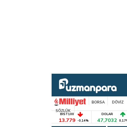
BORSA
DÖVİZ
SÖZLÜK
BIST100
DOLAR
13.779
47,7032
-0,14%
0,17