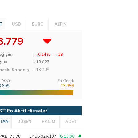
T
USD
EURO
ALTIN
3.779
eğişim
:
-0,14%
|
-19
ılış
:
13.827
nceki Kapanış
: 13.799
 Düşük
En Yüksek
3.699
13.956
ST En Aktif Hisseler
TAN
DÜŞEN
HACİM
ADET
PAE
73,70
1.458.026.107
% 10,00