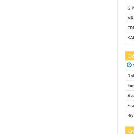
GI
MR
CR
KA
Dö
Do
Eu
Ste
Fr
Riy
Em