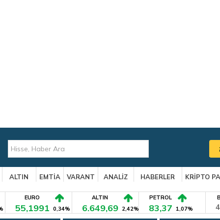
ALTIN
EMTİA
VARANT
ANALİZ
HABERLER
KRİPTO P
EURO
ALTIN
PETROL
55,1991
6.649,69
83,37
4
%
0,34%
2,42%
1,07%