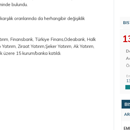
ninde bulundu.
arşılık oranlarında da herhangibir değişiklik
BIS
1
ırım, Finansbank, Türkiye Finans,Odeabank, Halk
o
Yatırım, Ziraat Yatırım,Şeker Yatırım, Ak Yatırım,
D
k üzere 15 kurum/banka katıldı.
Aç
Ö
En
1
BI
AR
EM