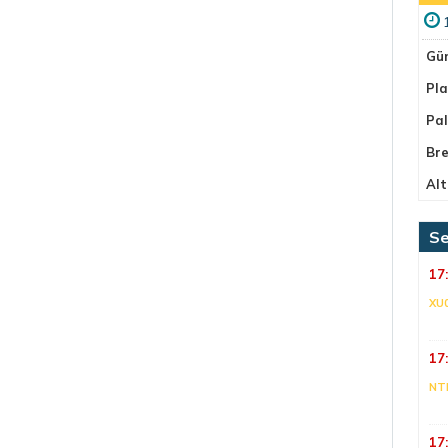
Gü
Pla
Pa
Bre
Alt
Se
17
XU
17
NT
17