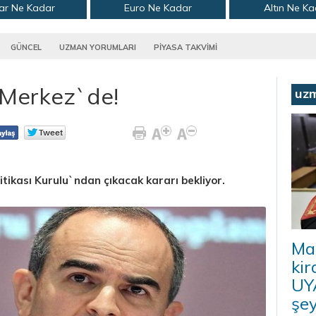
ar Ne Kadar
Euro Ne Kadar
Altın Ne K
GÜNCEL
UZMAN YORUMLARI
PİYASA TAKVİMİ
 Merkez`de!
uz
tikası Kurulu`ndan çıkacak kararı bekliyor.
Ma
kir
UYA
şey