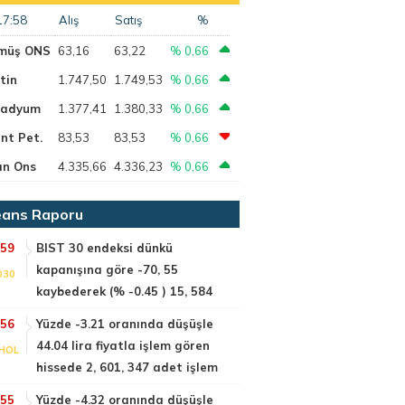
17:58
Alış
Satış
%
müş ONS
63,16
63,22
% 0,66
tin
1.747,50
1.749,53
% 0,66
ladyum
1.377,41
1.380,33
% 0,66
nt Pet.
83,53
83,53
% 0,66
ın Ons
4.335,66
4.336,23
% 0,66
ans Raporu
:59
BIST 30 endeksi dünkü
kapanışına göre -70, 55
030
kaybederek (% -0.45 ) 15, 584
:56
Yüzde -3.21 oranında düşüşle
44.04 lira fiyatla işlem gören
HOL
hissede 2, 601, 347 adet işlem
:55
Yüzde -4.32 oranında düşüşle