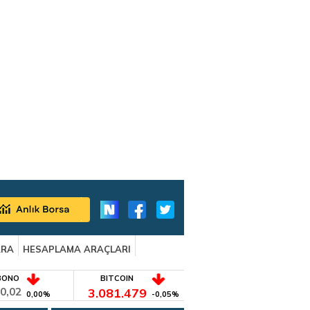
ARA
HESAPLAMA ARAÇLARI
BONO
BITCOIN
0,02
3.081.479
0,00%
-0,05%