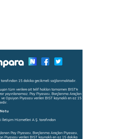
s tarafından 15 dakika gecikmeli sağlanmaktadır.
uşan tüm verilere ait telif hakları tamamen BIST'e
tekrar yayınlanamaz. Pay Piyasası, Borçlanma Araçları
m ve Opsiyon Piyasası verileri BIST kaynaklı en az 15
erdir.
ı Notu
i İletişim Hizmetleri A.Ş. tarafından
ğlanan Pay Piyasası, Borçlanma Araçları Piyasası,
on Piyasası verileri BIST kaynaklı en az 15 dakika