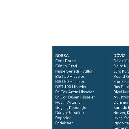
BORSA
DÖVİZ
Canlı Borsa
Döviz Ku
Günün Özeti
Dolar Ku
Hisse Senedi Fiyatları
Euro Kur
BIST 30 Hisseleri
Pound K
BIST 50 Hisseleri
Frank Ku
BIST 100 Hisseleri
Rus Rubl
En Çok Artan Hisseler
Riyal Kur
En Çok Düşen Hisseler
Avustral
Hacmi Artanlar
Danimar
Geçmiş Kapanışlar
Kanada D
Dünya Borsaları
Norveç K
Raporlar
İsveç Kr
Endeksler
Japon Ye
Serbest 