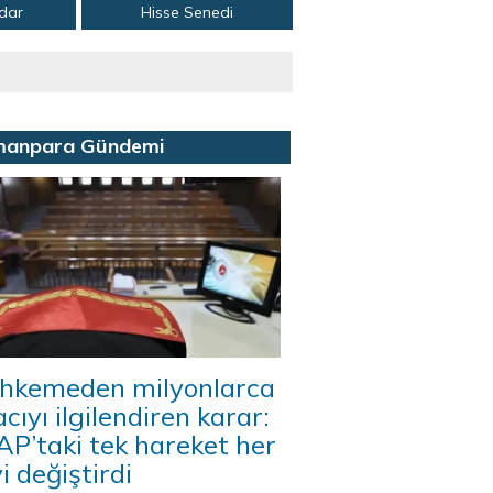
adar
Hisse Senedi
manpara Gündemi
hkemeden milyonlarca
acıyı ilgilendiren karar:
P’taki tek hareket her
i değiştirdi