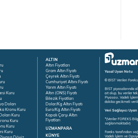
ALTIN
ru
Altın Fiyatları
ru
Gram Altın Fiyatı
Yasal Uyarı Notu
u
Çeyrek Altın Fiyatı
© BİST Verileri Forek
uru
Cumhuriyet Altını Fiyatı
ru
Yarım Altın Fiyatı
BIST piyasalarında ol
esi Kuru
Altın (ONS) Fiyatı
ait olup, bu veriler 
Piyasası, Vadeli İşle
u
Bilezik Fiyatları
dakika gecikmeli veril
ya Doları
Dolar/Kg Altın Fiyatı
ka Kronu Kuru
Euro/Kg Altın Fiyatı
Veri Sağlayıcı Uyar
oları Kuru
Kapalı Çarşı Altın
*(Veriler FOREKS Bilg
Fiyatları
ronu Kuru
sağlanmaktadır)
onu Kuru
UZMANPARA
ni Kuru
Foreks tarafından sa
KÜNYE
Vadeli İşlem ve Opsiy
Piyasa Döviz