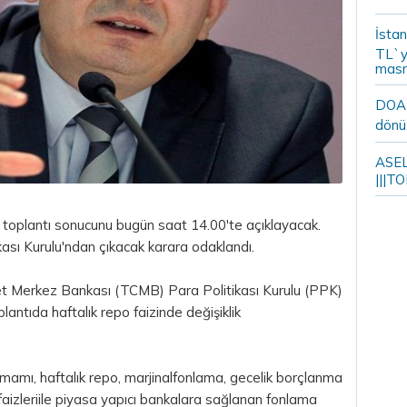
İstan
TL`y
masr
DOA m
dönü
ASELS
|||TO
u toplantı sonucunu bugün saat 14.00'te açıklayacak.
ası Kurulu'ndan çıkacak karara odaklandı.
et Merkez Bankası (TCMB) Para Politikası Kurulu (PPK)
plantıda haftalık
repo
faizinde değişiklik
tamamı, haftalık repo, marjinalfonlama, gecelik borçlanma
aizleriile piyasa yapıcı bankalara sağlanan fonlama