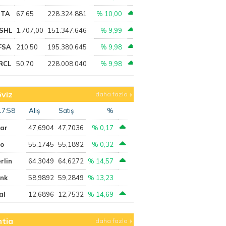
PTA
67,65
228.324.881
% 10,00
SHL
1.707,00
151.347.646
% 9,99
FSA
210,50
195.380.645
% 9,98
RCL
50,70
228.008.040
% 9,98
viz
daha fazla
17:58
Alış
Satış
%
lar
47,6904
47,7036
% 0,17
ro
55,1745
55,1892
% 0,32
rlin
64,3049
64,6272
% 14,57
ank
58,9892
59,2849
% 13,23
al
12,6896
12,7532
% 14,69
tia
daha fazla