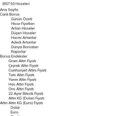
BIST 50 Hisseleri
Ana Sayfa
BIST 100 Hisseleri
Canlı Borsa
Günün Özeti
En Çok Artan Hisseler
Hisse Fiyatları
Artan Hisseler
En Çok Düşen Hisseler
Düşen Hisseler
Hacmi Artanlar
Hacmi Artanlar
Adedi Artanlar
Geçmiş Kapanışlar
Dünya Borsaları
Raporlar
Dünya Borsaları
Borsa
Endeksler
Gram Altın Fiyatı
Raporlar
Çeyrek Altın Fiyatı
Endeksler
Cumhuriyet Altını Fiyatı
Tam Altın Fiyatı
Yarım Altın Fiyatı
DÖVİZ
Has Altın Fiyatı
Ons Altın Fiyatı
Döviz Kuru
22 Ayar Bilezik Fiyatı
Dolar Kuru
Altın KG (Dolar) Fiyatı
Altın
Altın KG (Euro) Fiyatı
Euro Kuru
Dolar
Euro
Pound Kuru