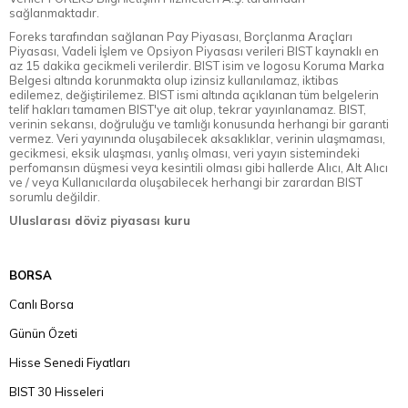
sağlanmaktadır.
Foreks tarafından sağlanan Pay Piyasası, Borçlanma Araçları
Piyasası, Vadeli İşlem ve Opsiyon Piyasası verileri BIST kaynaklı en
az 15 dakika gecikmeli verilerdir. BIST isim ve logosu Koruma Marka
Belgesi altında korunmakta olup izinsiz kullanılamaz, iktibas
edilemez, değiştirilemez. BIST ismi altında açıklanan tüm belgelerin
telif hakları tamamen BIST'ye ait olup, tekrar yayınlanamaz. BIST,
verinin sekansı, doğruluğu ve tamlığı konusunda herhangi bir garanti
vermez. Veri yayınında oluşabilecek aksaklıklar, verinin ulaşmaması,
gecikmesi, eksik ulaşması, yanlış olması, veri yayın sistemindeki
perfomansın düşmesi veya kesintili olması gibi hallerde Alıcı, Alt Alıcı
ve / veya Kullanıcılarda oluşabilecek herhangi bir zarardan BIST
sorumlu değildir.
Uluslarası döviz piyasası kuru
BORSA
Canlı Borsa
Günün Özeti
Hisse Senedi Fiyatları
BIST 30 Hisseleri