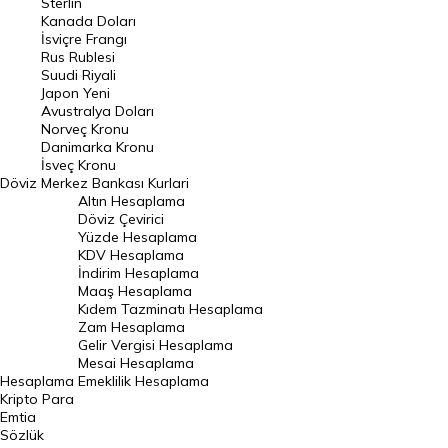
Sterlin
Kanada Doları
Frank Kuru
İsviçre Frangı
Riyal Kuru
Rus Rublesi
Suudi Riyali
Avustralya Doları
Japon Yeni
Avustralya Doları
Danimarka Kronu Kuru
Norveç Kronu
Danimarka Kronu
Kanada Doları Kuru
İsveç Kronu
Döviz
Merkez Bankası Kurlari
Norveç Kronu Kuru
Altın Hesaplama
İsveç Kronu Kuru
Döviz Çevirici
Yüzde Hesaplama
Japon Yeni Kuru
KDV Hesaplama
İndirim Hesaplama
Serbest Piyasa Döviz Kurları
Maaş Hesaplama
Kıdem Tazminatı Hesaplama
Merkez Bankası Döviz Kurları
Zam Hesaplama
Gelir Vergisi Hesaplama
ALTIN
Mesai Hesaplama
Hesaplama
Emeklilik Hesaplama
Altın Fiyatları
Kripto Para
Emtia
Gram Altın Fiyatı
Sözlük