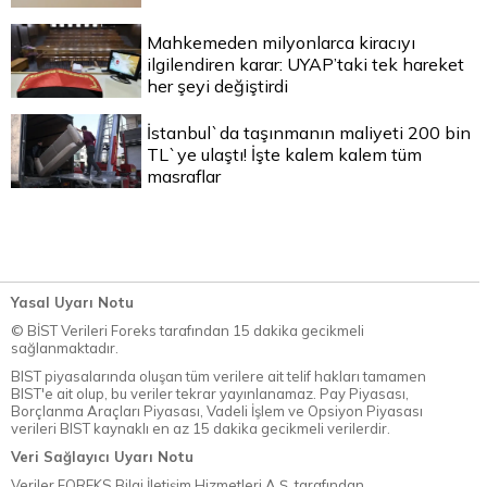
Mahkemeden milyonlarca kiracıyı
ilgilendiren karar: UYAP’taki tek hareket
her şeyi değiştirdi
İstanbul`da taşınmanın maliyeti 200 bin
TL`ye ulaştı! İşte kalem kalem tüm
masraflar
Yasal Uyarı Notu
© BİST Verileri Foreks tarafından 15 dakika gecikmeli
sağlanmaktadır.
BIST piyasalarında oluşan tüm verilere ait telif hakları tamamen
BIST'e ait olup, bu veriler tekrar yayınlanamaz. Pay Piyasası,
Borçlanma Araçları Piyasası, Vadeli İşlem ve Opsiyon Piyasası
verileri BIST kaynaklı en az 15 dakika gecikmeli verilerdir.
Veri Sağlayıcı Uyarı Notu
Veriler FOREKS Bilgi İletişim Hizmetleri A.Ş. tarafından