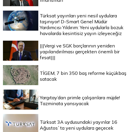
finansman
Türksat yayınları yeni nesil uydulara
taşınıyor! D-Smart Genel Müdür
Yardımcısı Yıldırım: Yeni uydularla bozuk
havalarda kesintisiz yayın izleyeceğiz
|||Vergi ve SGK borçlarının yeniden
yapılandırılması gerçekten önemli bir
fırsat|||
TİGEM, 7 bin 350 baş reforme küçükbaş
satacak
Yargıtay’dan primle çalışanlara müjde!
Tazminata yansıyacak
Türksat 3A uydusundaki yayınlar 16
Ağustos`ta yeni uydulara geçecek