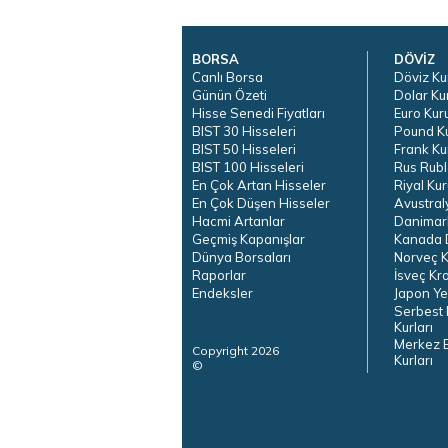
BORSA
DÖVİZ
Canlı Borsa
Döviz Ku
Günün Özeti
Dolar Ku
Hisse Senedi Fiyatları
Euro Kur
BIST 30 Hisseleri
Pound K
BIST 50 Hisseleri
Frank Ku
BIST 100 Hisseleri
Rus Rubl
En Çok Artan Hisseler
Riyal Kur
En Çok Düşen Hisseler
Avustral
Hacmi Artanlar
Danimar
Geçmiş Kapanışlar
Kanada D
Dünya Borsaları
Norveç K
Raporlar
İsveç Kr
Endeksler
Japon Ye
Serbest 
Kurları
Merkez 
Copyright 2026
Kurları
©