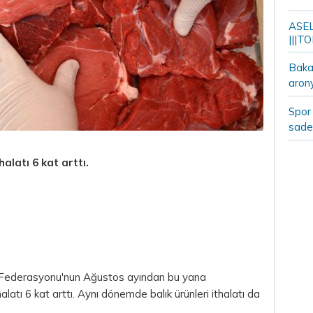
ASELS
|||TO
Bakan
aron
Spor 
sade
halatı 6 kat arttı.
a Federasyonu'nun Ağustos ayından bu yana
halatı 6 kat arttı. Aynı dönemde balık ürünleri ithalatı da