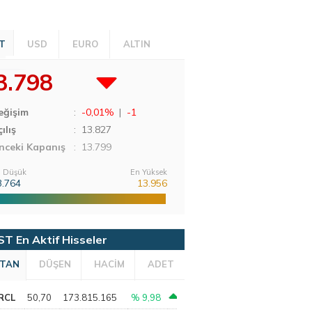
T
USD
EURO
ALTIN
3.798
eğişim
:
-0,01%
|
-1
ılış
:
13.827
nceki Kapanış
: 13.799
 Düşük
En Yüksek
3.764
13.956
ST En Aktif Hisseler
TAN
DÜŞEN
HACİM
ADET
RCL
50,70
173.815.165
% 9,98