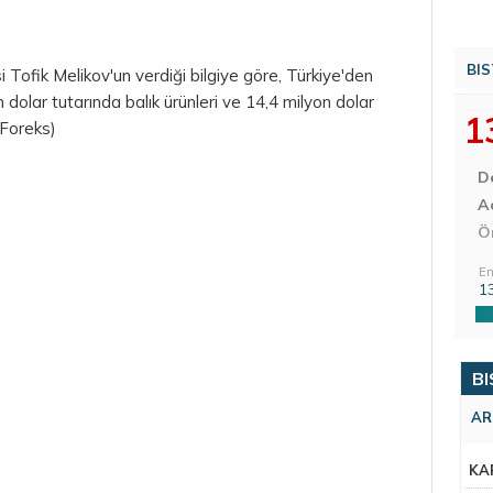
BIS
i Tofik Melikov'un verdiği bilgiye göre, Türkiye'den
on
dolar
tutarında balık ürünleri ve 14,4 milyon dolar
1
 (Foreks)
D
Aç
Ö
En
1
BI
AR
KA