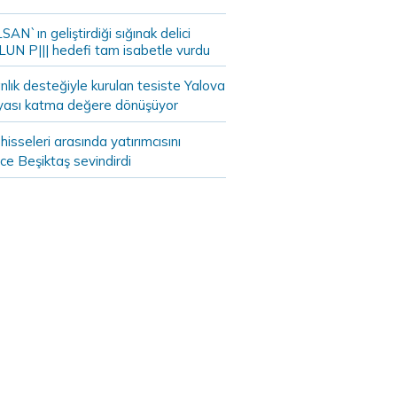
AN`ın geliştirdiği sığınak delici
LUN P||| hedefi tam isabetle vurdu
lık desteğiyle kurulan tesiste Yalova
yası katma değere dönüşüyor
hisseleri arasında yatırımcısını
ce Beşiktaş sevindirdi