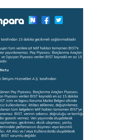
s tarafından 15 dakika gecikmeli sağlanmaktadır.
uşan tüm verilere ait telif hakları tamamen BIST'e
tekrar yayınlanamaz. Pay Piyasası, Borçlanma Araçları
m ve Opsiyon Piyasası verileri BIST kaynaklı en az 15
erdir.
ı Notu
i İletişim Hizmetleri A.Ş. tarafından
ğlanan Pay Piyasası, Borçlanma Araçları Piyasası,
on Piyasası verileri BIST kaynaklı en az 15 dakika
 BIST isim ve logosu Koruma Marka Belgesi altında
iz kullanılamaz, iktibas edilemez, değiştirilemez.
klanan tüm belgelerin telif hakları tamamen BIST'ye
nlanamaz. BIST, verinin sekansı, doğruluğu ve tamlığı
ir garanti vermez. Veri yayınında oluşabilecek
ulaşmaması, gecikmesi, eksik ulaşması, yanlış
stemindeki perfomansın düşmesi veya kesintili
ıcı, Alt Alıcı ve / veya Kullanıcılarda oluşabilecek
 BIST sorumlu değildir.