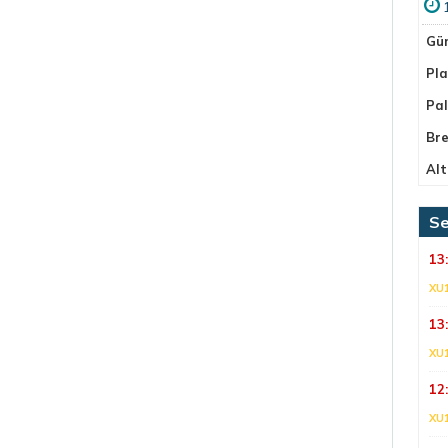
Gü
Pla
Pa
Bre
Alt
Se
13
XU
13
XU
12
XU