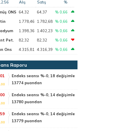
12:56
Alış
Satış
%
müş ONS
64,32
64,37
% 0,66
tin
1.778,46
1.782,68
% 0,66
ladyum
1.398,36
1.402,23
% 0,66
nt Pet.
82,32
82,32
% 0,66
ın Ons
4.315,81
4.316,39
% 0,66
ans Raporu
:01
Endeks seansı %-0, 18 değişimle
13774 puandan
100
:00
Endeks seansı %-0, 14 değişimle
13780 puandan
100
:59
Endeks seansı %-0, 14 değişimle
13779 puandan
100