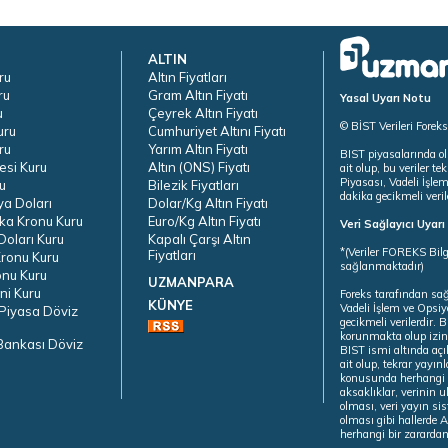
ALTIN
ru
Altın Fiyatları
ru
Gram Altın Fiyatı
Yasal Uyarı Notu
u
Çeyrek Altın Fiyatı
© BİST Verileri Forek
uru
Cumhuriyet Altını Fiyatı
ru
Yarım Altın Fiyatı
BIST piyasalarında ol
esi Kuru
Altın (ONS) Fiyatı
ait olup, bu veriler 
Piyasası, Vadeli İşle
u
Bilezik Fiyatları
dakika gecikmeli veril
ya Doları
Dolar/Kg Altın Fiyatı
ka Kronu Kuru
Euro/Kg Altın Fiyatı
Veri Sağlayıcı Uyar
oları Kuru
Kapalı Çarşı Altın
*(Veriler FOREKS Bilg
Fiyatları
ronu Kuru
sağlanmaktadır)
onu Kuru
UZMANPARA
ni Kuru
Foreks tarafından sa
KÜNYE
Vadeli İşlem ve Opsiy
Piyasa Döviz
gecikmeli verilerdir.
korunmakta olup izins
Bankası Döviz
BIST ismi altında açı
ait olup, tekrar yayı
konusunda herhangi b
aksaklıklar, verinin 
olması, veri yayın si
olması gibi hallerde Al
herhangi bir zarardan