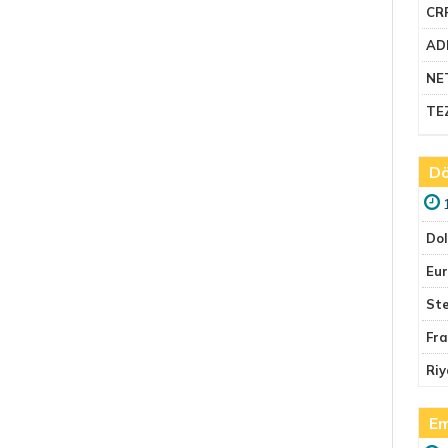
CR
AD
NE
TE
Dö
Do
Eu
Ste
Fr
Riy
Em