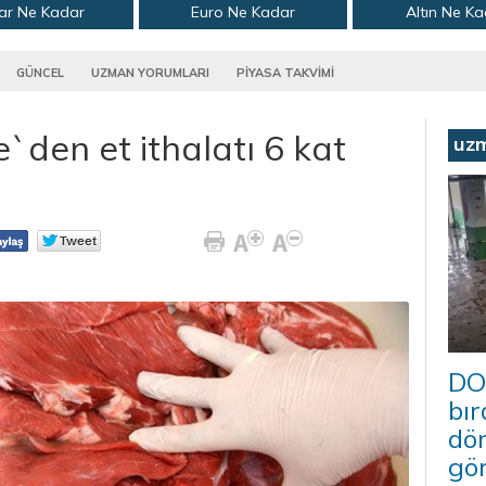
ar Ne Kadar
Euro Ne Kadar
Altın Ne K
GÜNCEL
UZMAN YORUMLARI
PİYASA TAKVİMİ
`den et ithalatı 6 kat
uz
DO
bır
dö
gö