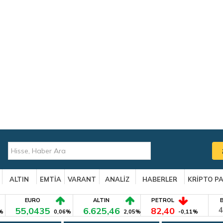
ALTIN
EMTİA
VARANT
ANALİZ
HABERLER
KRİPTO P
EURO
ALTIN
PETROL
55,0435
6.625,46
82,40
4
%
0,06%
2,05%
-0,11%