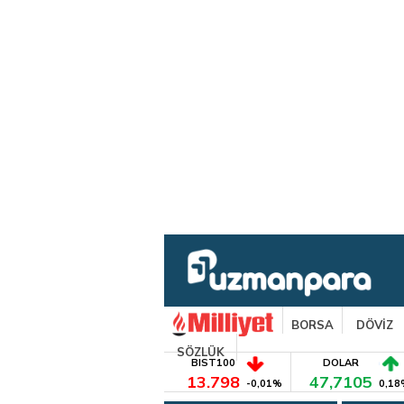
BORSA
DÖVİZ
SÖZLÜK
BIST100
DOLAR
13.798
47,7105
-0,01%
0,18