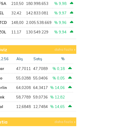
FSA
210,50
180.998.653
% 9,98
EL
32,42
142.833.081
% 9,97
TCD
148,00
2.005.538.669
% 9,96
ZOL
11,17
130.549.229
% 9,94
viz
daha fazla
12:56
Alış
Satış
%
lar
47,7011
47,7089
% 0,18
ro
55,0288
55,0406
% 0,05
rlin
64,0208
64,3417
% 14,06
ank
58,7789
59,0736
% 12,82
al
12,6848
12,7484
% 14,65
tia
daha fazla