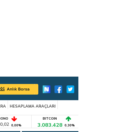
ARA
HESAPLAMA ARAÇLARI
BONO
BITCOIN
0,02
3.083.428
0,00%
0,30%