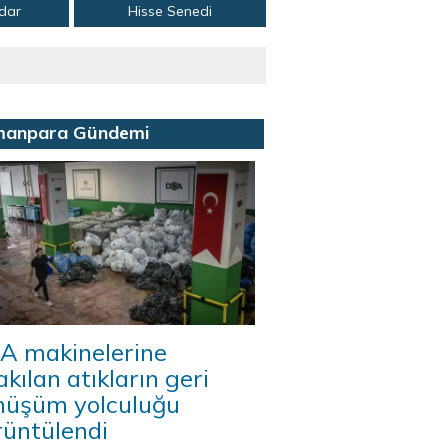
adar
Hisse Senedi
manpara Gündemi
A makinelerine
akılan atıkların geri
nüşüm yolculuğu
rüntülendi