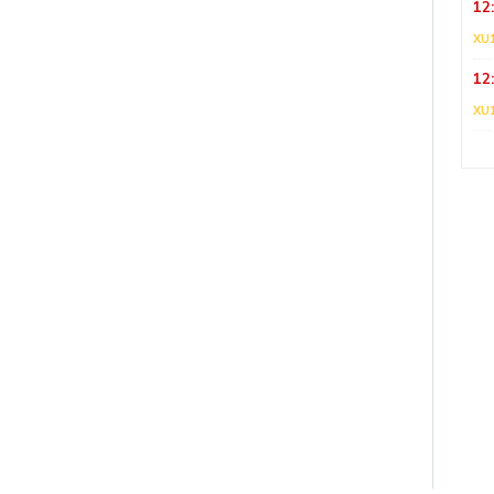
12
XU
12
XU