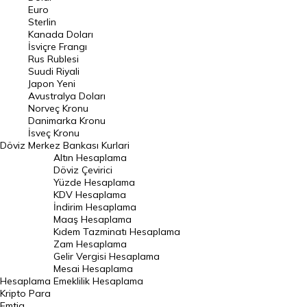
Euro
Pound Kuru
Sterlin
Kanada Doları
Frank Kuru
İsviçre Frangı
Riyal Kuru
Rus Rublesi
Suudi Riyali
Avustralya Doları
Japon Yeni
Avustralya Doları
Danimarka Kronu Kuru
Norveç Kronu
Danimarka Kronu
Kanada Doları Kuru
İsveç Kronu
Döviz
Merkez Bankası Kurlari
Norveç Kronu Kuru
Altın Hesaplama
İsveç Kronu Kuru
Döviz Çevirici
Yüzde Hesaplama
Japon Yeni Kuru
KDV Hesaplama
İndirim Hesaplama
Serbest Piyasa Döviz Kurları
Maaş Hesaplama
Kıdem Tazminatı Hesaplama
Merkez Bankası Döviz Kurları
Zam Hesaplama
Gelir Vergisi Hesaplama
ALTIN
Mesai Hesaplama
Hesaplama
Emeklilik Hesaplama
Altın Fiyatları
Kripto Para
Emtia
Gram Altın Fiyatı