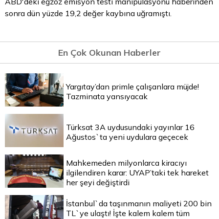
ABD'deki egzoz emisyon testi manipülasyonu haberinden
sonra dün yüzde 19,2 değer kaybına uğramıştı.
En Çok Okunan Haberler
Yargıtay’dan primle çalışanlara müjde!
Tazminata yansıyacak
Türksat 3A uydusundaki yayınlar 16
Ağustos`ta yeni uydulara geçecek
Mahkemeden milyonlarca kiracıyı
ilgilendiren karar: UYAP’taki tek hareket
her şeyi değiştirdi
İstanbul`da taşınmanın maliyeti 200 bin
TL`ye ulaştı! İşte kalem kalem tüm