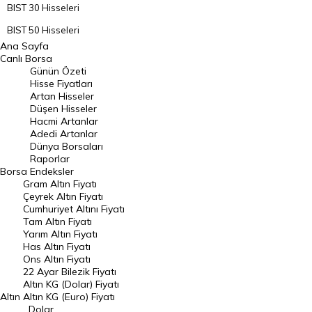
BIST 30 Hisseleri
BIST 50 Hisseleri
Ana Sayfa
BIST 100 Hisseleri
Canlı Borsa
Günün Özeti
En Çok Artan Hisseler
Hisse Fiyatları
Artan Hisseler
En Çok Düşen Hisseler
Düşen Hisseler
Hacmi Artanlar
Hacmi Artanlar
Adedi Artanlar
Geçmiş Kapanışlar
Dünya Borsaları
Raporlar
Dünya Borsaları
Borsa
Endeksler
Gram Altın Fiyatı
Raporlar
Çeyrek Altın Fiyatı
Endeksler
Cumhuriyet Altını Fiyatı
Tam Altın Fiyatı
Yarım Altın Fiyatı
DÖVİZ
Has Altın Fiyatı
Ons Altın Fiyatı
Döviz Kuru
22 Ayar Bilezik Fiyatı
Dolar Kuru
Altın KG (Dolar) Fiyatı
Altın
Altın KG (Euro) Fiyatı
Euro Kuru
Dolar