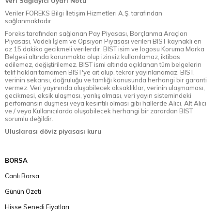
Veri Sağlayıcı Uyarı Notu
Veriler FOREKS Bilgi İletişim Hizmetleri A.Ş. tarafından
sağlanmaktadır.
Foreks tarafından sağlanan Pay Piyasası, Borçlanma Araçları
Piyasası, Vadeli İşlem ve Opsiyon Piyasası verileri BIST kaynaklı en
az 15 dakika gecikmeli verilerdir. BIST isim ve logosu Koruma Marka
Belgesi altında korunmakta olup izinsiz kullanılamaz, iktibas
edilemez, değiştirilemez. BIST ismi altında açıklanan tüm belgelerin
telif hakları tamamen BIST'ye ait olup, tekrar yayınlanamaz. BIST,
verinin sekansı, doğruluğu ve tamlığı konusunda herhangi bir garanti
vermez. Veri yayınında oluşabilecek aksaklıklar, verinin ulaşmaması,
gecikmesi, eksik ulaşması, yanlış olması, veri yayın sistemindeki
perfomansın düşmesi veya kesintili olması gibi hallerde Alıcı, Alt Alıcı
ve / veya Kullanıcılarda oluşabilecek herhangi bir zarardan BIST
sorumlu değildir.
Uluslarası döviz piyasası kuru
BORSA
Canlı Borsa
Günün Özeti
Hisse Senedi Fiyatları