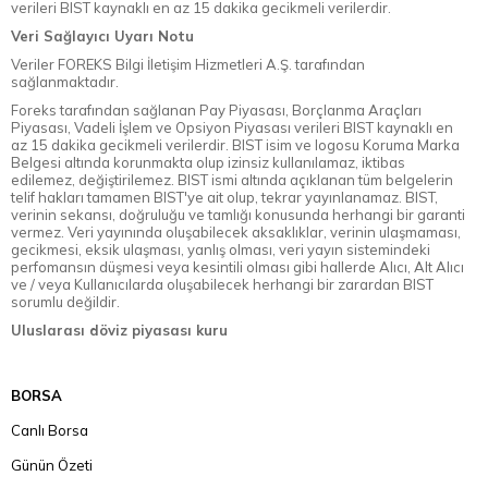
verileri BIST kaynaklı en az 15 dakika gecikmeli verilerdir.
Veri Sağlayıcı Uyarı Notu
Veriler FOREKS Bilgi İletişim Hizmetleri A.Ş. tarafından
sağlanmaktadır.
Foreks tarafından sağlanan Pay Piyasası, Borçlanma Araçları
Piyasası, Vadeli İşlem ve Opsiyon Piyasası verileri BIST kaynaklı en
az 15 dakika gecikmeli verilerdir. BIST isim ve logosu Koruma Marka
Belgesi altında korunmakta olup izinsiz kullanılamaz, iktibas
edilemez, değiştirilemez. BIST ismi altında açıklanan tüm belgelerin
telif hakları tamamen BIST'ye ait olup, tekrar yayınlanamaz. BIST,
verinin sekansı, doğruluğu ve tamlığı konusunda herhangi bir garanti
vermez. Veri yayınında oluşabilecek aksaklıklar, verinin ulaşmaması,
gecikmesi, eksik ulaşması, yanlış olması, veri yayın sistemindeki
perfomansın düşmesi veya kesintili olması gibi hallerde Alıcı, Alt Alıcı
ve / veya Kullanıcılarda oluşabilecek herhangi bir zarardan BIST
sorumlu değildir.
Uluslarası döviz piyasası kuru
BORSA
Canlı Borsa
Günün Özeti