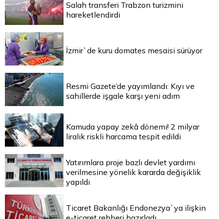
Salah transferi Trabzon turizmini
hareketlendirdi
İzmir`de kuru domates mesaisi sürüyor
Resmi Gazete’de yayımlandı: Kıyı ve
sahillerde işgale karşı yeni adım
Kamuda yapay zekâ dönemi! 2 milyar
liralık riskli harcama tespit edildi
Yatırımlara proje bazlı devlet yardımı
verilmesine yönelik kararda değişiklik
yapıldı
Ticaret Bakanlığı Endonezya`ya ilişkin
e-ticaret rehberi hazırladı