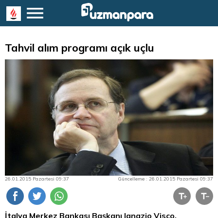
Tahvil alım programı açık uçlu
26.01.2015 Pazartesi 09:37
Güncelleme : 26.01.2015 Pazartesi 09:37
İtalya Merkez Bankası Başkanı Ignazio Visco,