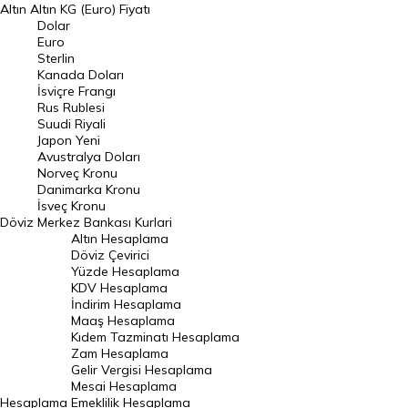
Altın
Altın KG (Euro) Fiyatı
Euro Kuru
Dolar
Euro
Pound Kuru
Sterlin
Kanada Doları
Frank Kuru
İsviçre Frangı
Riyal Kuru
Rus Rublesi
Suudi Riyali
Avustralya Doları
Japon Yeni
Avustralya Doları
Danimarka Kronu Kuru
Norveç Kronu
Danimarka Kronu
Kanada Doları Kuru
İsveç Kronu
Döviz
Merkez Bankası Kurlari
Norveç Kronu Kuru
Altın Hesaplama
İsveç Kronu Kuru
Döviz Çevirici
Yüzde Hesaplama
Japon Yeni Kuru
KDV Hesaplama
İndirim Hesaplama
Serbest Piyasa Döviz Kurları
Maaş Hesaplama
Kıdem Tazminatı Hesaplama
Merkez Bankası Döviz Kurları
Zam Hesaplama
Gelir Vergisi Hesaplama
ALTIN
Mesai Hesaplama
Hesaplama
Emeklilik Hesaplama
Altın Fiyatları