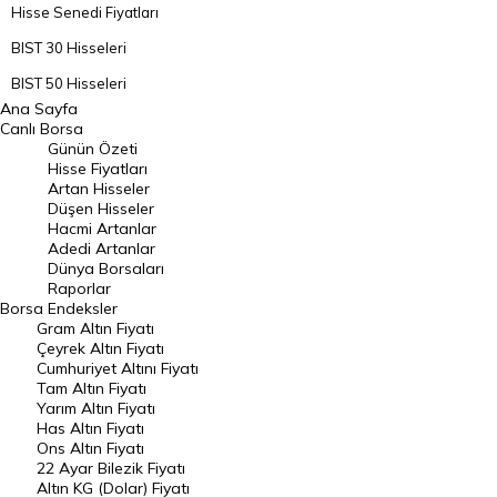
Hisse Senedi Fiyatları
BIST 30 Hisseleri
BIST 50 Hisseleri
Ana Sayfa
BIST 100 Hisseleri
Canlı Borsa
Günün Özeti
En Çok Artan Hisseler
Hisse Fiyatları
Artan Hisseler
En Çok Düşen Hisseler
Düşen Hisseler
Hacmi Artanlar
Hacmi Artanlar
Adedi Artanlar
Geçmiş Kapanışlar
Dünya Borsaları
Raporlar
Dünya Borsaları
Borsa
Endeksler
Gram Altın Fiyatı
Raporlar
Çeyrek Altın Fiyatı
Endeksler
Cumhuriyet Altını Fiyatı
Tam Altın Fiyatı
Yarım Altın Fiyatı
DÖVİZ
Has Altın Fiyatı
Ons Altın Fiyatı
Döviz Kuru
22 Ayar Bilezik Fiyatı
Dolar Kuru
Altın KG (Dolar) Fiyatı