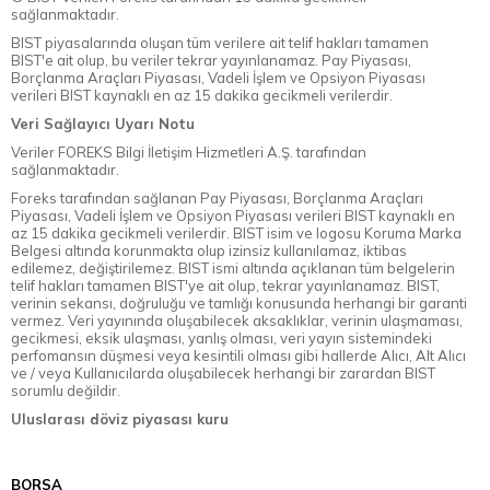
sağlanmaktadır.
BIST piyasalarında oluşan tüm verilere ait telif hakları tamamen
BIST'e ait olup, bu veriler tekrar yayınlanamaz. Pay Piyasası,
Borçlanma Araçları Piyasası, Vadeli İşlem ve Opsiyon Piyasası
verileri BIST kaynaklı en az 15 dakika gecikmeli verilerdir.
Veri Sağlayıcı Uyarı Notu
Veriler FOREKS Bilgi İletişim Hizmetleri A.Ş. tarafından
sağlanmaktadır.
Foreks tarafından sağlanan Pay Piyasası, Borçlanma Araçları
Piyasası, Vadeli İşlem ve Opsiyon Piyasası verileri BIST kaynaklı en
az 15 dakika gecikmeli verilerdir. BIST isim ve logosu Koruma Marka
Belgesi altında korunmakta olup izinsiz kullanılamaz, iktibas
edilemez, değiştirilemez. BIST ismi altında açıklanan tüm belgelerin
telif hakları tamamen BIST'ye ait olup, tekrar yayınlanamaz. BIST,
verinin sekansı, doğruluğu ve tamlığı konusunda herhangi bir garanti
vermez. Veri yayınında oluşabilecek aksaklıklar, verinin ulaşmaması,
gecikmesi, eksik ulaşması, yanlış olması, veri yayın sistemindeki
perfomansın düşmesi veya kesintili olması gibi hallerde Alıcı, Alt Alıcı
ve / veya Kullanıcılarda oluşabilecek herhangi bir zarardan BIST
sorumlu değildir.
Uluslarası döviz piyasası kuru
BORSA