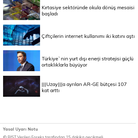
Kırtasiye sektöründe okula dönüş mesaisi
başladı
Çiftçilerin internet kullanımı iki katını aştı
Türkiye`nin yurt dışı enerji stratejisi güçlü
ortaklıklarla büyüyor
|||Uzay|||a ayrılan AR-GE bütçesi 107
kat arttı
Yasal Uyarı Notu
© BİST Verileri Foreks tarafından 15 dakika gecikmeli