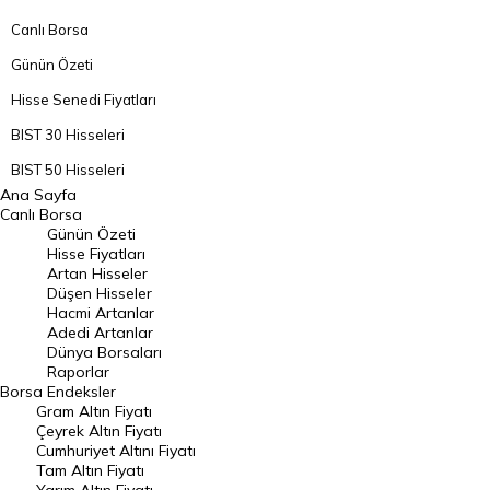
Canlı Borsa
Günün Özeti
Hisse Senedi Fiyatları
BIST 30 Hisseleri
BIST 50 Hisseleri
Ana Sayfa
BIST 100 Hisseleri
Canlı Borsa
Günün Özeti
En Çok Artan Hisseler
Hisse Fiyatları
Artan Hisseler
En Çok Düşen Hisseler
Düşen Hisseler
Hacmi Artanlar
Hacmi Artanlar
Adedi Artanlar
Geçmiş Kapanışlar
Dünya Borsaları
Raporlar
Dünya Borsaları
Borsa
Endeksler
Gram Altın Fiyatı
Raporlar
Çeyrek Altın Fiyatı
Endeksler
Cumhuriyet Altını Fiyatı
Tam Altın Fiyatı