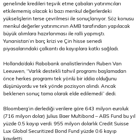
genelinde kredileri teşvik etme çabaları yatırımcıları
etkilememiş olacak ki bazı menkul değerlerdeki
yükselişlerin terse çevrilmesi ile sonuçlanıyor. Söz konusu
menkul değerler yatırımcının AMB tarafından yapılacak
büyük alımlara hazırlanması ile ralli yapmıştı.
Yunanistan’ın borç krizi ve Çin hisse senedi
piyasalarındaki çalkantı da kayıplara katkı sağladı.
Hollanda’daki Rabobank analistlerinden Ruben Van
Leeuwen, “Varlık destekli tahvil programı başlamadan
önce herkes programı tek yönlü bir iddia olduğunu
düşünüyordu ve tek yönde pozisyon alındı. Ancak
beklenen sonuç tama olarak elde edilemedi” dedi.
Bloomberg’in derlediği verilere göre 643 milyon euroluk
(716 milyon dolar) Julius Baer Multibond – ABS Fund bu yıl
yüzde 0.5 kayıp verdi. 955 milyon dolarlık Credit Suisse
Lux Global Securitized Bond Fund yüzde 0.6 kayıp
kaydetti.