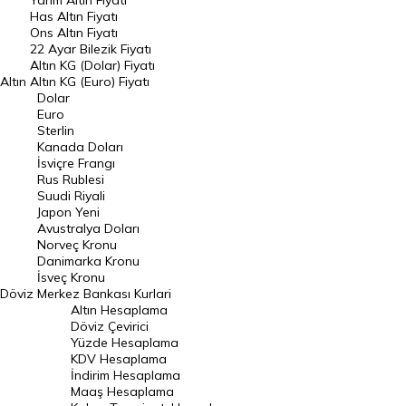
Yarım Altın Fiyatı
DÖVİZ
Has Altın Fiyatı
Ons Altın Fiyatı
Döviz Kuru
22 Ayar Bilezik Fiyatı
Dolar Kuru
Altın KG (Dolar) Fiyatı
Altın
Altın KG (Euro) Fiyatı
Euro Kuru
Dolar
Euro
Pound Kuru
Sterlin
Kanada Doları
Frank Kuru
İsviçre Frangı
Riyal Kuru
Rus Rublesi
Suudi Riyali
Avustralya Doları
Japon Yeni
Avustralya Doları
Danimarka Kronu Kuru
Norveç Kronu
Danimarka Kronu
Kanada Doları Kuru
İsveç Kronu
Döviz
Merkez Bankası Kurlari
Norveç Kronu Kuru
Altın Hesaplama
İsveç Kronu Kuru
Döviz Çevirici
Yüzde Hesaplama
Japon Yeni Kuru
KDV Hesaplama
İndirim Hesaplama
Serbest Piyasa Döviz Kurları
Maaş Hesaplama