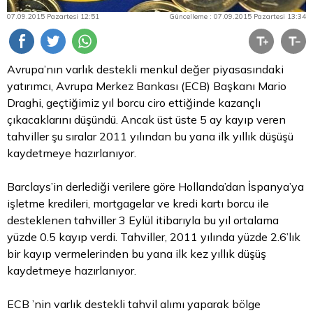
07.09.2015 Pazartesi 12:51
Güncelleme : 07.09.2015 Pazartesi 13:34
Avrupa’nın varlık destekli menkul değer piyasasındaki
yatırımcı, Avrupa Merkez Bankası (ECB) Başkanı Mario
Draghi, geçtiğimiz yıl borcu ciro ettiğinde kazançlı
çıkacaklarını düşündü. Ancak üst üste 5 ay kayıp veren
tahviller şu sıralar 2011 yılından bu yana ilk yıllık düşüşü
kaydetmeye hazırlanıyor.
Barclays’in derlediği verilere göre Hollanda’dan İspanya’ya
işletme kredileri, mortgagelar ve kredi kartı borcu ile
desteklenen tahviller 3 Eylül itibarıyla bu yıl ortalama
yüzde 0.5 kayıp verdi. Tahviller, 2011 yılında yüzde 2.6’lık
bir kayıp vermelerinden bu yana ilk kez yıllık düşüş
kaydetmeye hazırlanıyor.
ECB ’nin varlık destekli
tahvil
alımı yaparak bölge