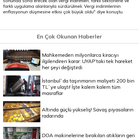
sonunda sona erecek olan vergi indirimleri, farklı sektörlerle ve
farklı uygulama alanlarıyla sürdürülmeli. Vergi indirimlerinin
enflasyonun düşmesine etkisi çok büyük oldu" diye konuştu.
En Çok Okunan Haberler
Mahkemeden milyonlarca kiracıyı
ilgilendiren karar: UYAP’taki tek hareket
her şeyi değiştirdi
İstanbul`da taşınmanın maliyeti 200 bin
TL`ye ulaştı! İşte kalem kalem tüm
masraflar
Altında güçlü yükseliş! Savaş piyasaların
radarında
DOA makinelerine bırakılan atıkların geri