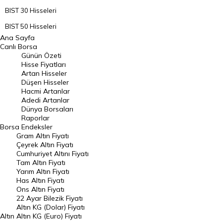
BIST 30 Hisseleri
BIST 50 Hisseleri
Ana Sayfa
BIST 100 Hisseleri
Canlı Borsa
Günün Özeti
En Çok Artan Hisseler
Hisse Fiyatları
Artan Hisseler
En Çok Düşen Hisseler
Düşen Hisseler
Hacmi Artanlar
Hacmi Artanlar
Adedi Artanlar
Geçmiş Kapanışlar
Dünya Borsaları
Raporlar
Dünya Borsaları
Borsa
Endeksler
Gram Altın Fiyatı
Raporlar
Çeyrek Altın Fiyatı
Endeksler
Cumhuriyet Altını Fiyatı
Tam Altın Fiyatı
Yarım Altın Fiyatı
DÖVİZ
Has Altın Fiyatı
Ons Altın Fiyatı
Döviz Kuru
22 Ayar Bilezik Fiyatı
Dolar Kuru
Altın KG (Dolar) Fiyatı
Altın
Altın KG (Euro) Fiyatı
Euro Kuru