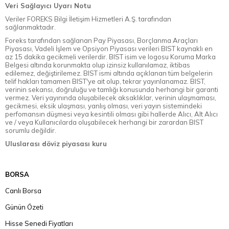
Veri Sağlayıcı Uyarı Notu
Veriler FOREKS Bilgi İletişim Hizmetleri A.Ş. tarafından
sağlanmaktadır.
Foreks tarafından sağlanan Pay Piyasası, Borçlanma Araçları
Piyasası, Vadeli İşlem ve Opsiyon Piyasası verileri BIST kaynaklı en
az 15 dakika gecikmeli verilerdir. BIST isim ve logosu Koruma Marka
Belgesi altında korunmakta olup izinsiz kullanılamaz, iktibas
edilemez, değiştirilemez. BIST ismi altında açıklanan tüm belgelerin
telif hakları tamamen BIST'ye ait olup, tekrar yayınlanamaz. BIST,
verinin sekansı, doğruluğu ve tamlığı konusunda herhangi bir garanti
vermez. Veri yayınında oluşabilecek aksaklıklar, verinin ulaşmaması,
gecikmesi, eksik ulaşması, yanlış olması, veri yayın sistemindeki
perfomansın düşmesi veya kesintili olması gibi hallerde Alıcı, Alt Alıcı
ve / veya Kullanıcılarda oluşabilecek herhangi bir zarardan BIST
sorumlu değildir.
Uluslarası döviz piyasası kuru
BORSA
Canlı Borsa
Günün Özeti
Hisse Senedi Fiyatları