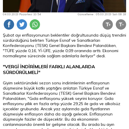
04.03.2019 Pazartesi 10:54
Güncelleme : 05.03.2019 Salı 08:18
Şubat ayı enflasyonunun beklentiler doğrultusunda düşüş trendini
sürdürdüğünü belirten Türkiye Esnaf ve Sanatkarları
Konfederasyonu (TESK) Genel Başkanı Bendevi Palandöken,
"TÜFE yüzde 0,16, Yİ-ÜFE, yüzde 0,09 oranında arttı. Ekonomi
normalleşme sürecinde sağlam adımlarla ilerliyor" dedi.
"VERGİ İNDİRİMLERİ FARKLI ALANLARDA
SÜRDÜRÜLMELİ"
Giyim sektöründeki sezon sonu indirimlerinin enflasyonun
düşmesine büyük katkı yaptığını anlatan Türkiye Esnaf ve
Sanatkarlar Konfederasyonu (TESK) Genel Başkanı Bendevi
Palandöken, "Gıda enflasyonu yüksek seyrini koruyor. Gıda
enflasyonu yıllık en fazla artışı yüzde 29,25 ile gıda ve alkolsüz
içecekler grubunda. Ancak yaz aylarında gıda fiyatlarının
düşmesiyle enflasyon daha da aşağı gelecek. Enflasyonun
düşmesiyle faizler de düşecektir. Bu da ekonominin
canlanmasında önemli bir gelişme olacak. Bu arada bu ayın