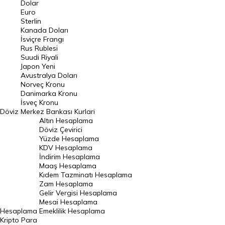
Dolar
Euro
Pound Kuru
Sterlin
Kanada Doları
Frank Kuru
İsviçre Frangı
Riyal Kuru
Rus Rublesi
Suudi Riyali
Avustralya Doları
Japon Yeni
Avustralya Doları
Danimarka Kronu Kuru
Norveç Kronu
Danimarka Kronu
Kanada Doları Kuru
İsveç Kronu
Döviz
Merkez Bankası Kurlari
Norveç Kronu Kuru
Altın Hesaplama
İsveç Kronu Kuru
Döviz Çevirici
Yüzde Hesaplama
Japon Yeni Kuru
KDV Hesaplama
İndirim Hesaplama
Serbest Piyasa Döviz Kurları
Maaş Hesaplama
Kıdem Tazminatı Hesaplama
Merkez Bankası Döviz Kurları
Zam Hesaplama
Gelir Vergisi Hesaplama
ALTIN
Mesai Hesaplama
Hesaplama
Emeklilik Hesaplama
Altın Fiyatları
Kripto Para