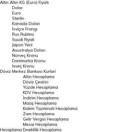
Altın
Altın KG (Euro) Fiyatı
Euro Kuru
Dolar
Euro
Pound Kuru
Sterlin
Kanada Doları
Frank Kuru
İsviçre Frangı
Riyal Kuru
Rus Rublesi
Suudi Riyali
Avustralya Doları
Japon Yeni
Avustralya Doları
Danimarka Kronu Kuru
Norveç Kronu
Danimarka Kronu
Kanada Doları Kuru
İsveç Kronu
Döviz
Merkez Bankası Kurlari
Norveç Kronu Kuru
Altın Hesaplama
İsveç Kronu Kuru
Döviz Çevirici
Yüzde Hesaplama
Japon Yeni Kuru
KDV Hesaplama
İndirim Hesaplama
Serbest Piyasa Döviz Kurları
Maaş Hesaplama
Kıdem Tazminatı Hesaplama
Merkez Bankası Döviz Kurları
Zam Hesaplama
Gelir Vergisi Hesaplama
ALTIN
Mesai Hesaplama
Hesaplama
Emeklilik Hesaplama
Altın Fiyatları