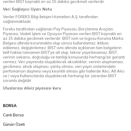
verileri BIST kaynaklı en az 15 dakika gecikmeli verilerdir.
Veri Sağlayıcı Uyarı Notu
Veriler FOREKS Bilgi İletişim Hizmetleri A.Ş. tarafından
sağlanmaktadır.
Foreks tarafından sağlanan Pay Piyasası, Borçlanma Araçları
Piyasası, Vadeli İşlem ve Opsiyon Piyasası verileri BIST kaynaklı en
az 15 dakika gecikmeli verilerdir. BIST isim ve logosu Koruma Marka
Belgesi altında korunmakta olup izinsiz kullanılamaz, iktibas
edilemez, değiştirilemez. BIST ismi altında açıklanan tüm belgelerin
telif hakları tamamen BIST'ye ait olup, tekrar yayınlanamaz. BIST,
verinin sekansı, doğruluğu ve tamlığı konusunda herhangi bir garanti
vermez. Veri yayınında oluşabilecek aksaklıklar, verinin ulaşmaması,
gecikmesi, eksik ulaşması, yanlış olması, veri yayın sistemindeki
perfomansın düşmesi veya kesintili olması gibi hallerde Alıcı, Alt Alıcı
ve / veya Kullanıcılarda oluşabilecek herhangi bir zarardan BIST
sorumlu değildir.
Uluslarası döviz piyasası kuru
BORSA
Canlı Borsa
Günün Özeti