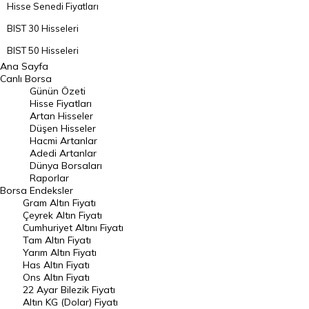
Hisse Senedi Fiyatları
BIST 30 Hisseleri
BIST 50 Hisseleri
Ana Sayfa
BIST 100 Hisseleri
Canlı Borsa
Günün Özeti
En Çok Artan Hisseler
Hisse Fiyatları
Artan Hisseler
En Çok Düşen Hisseler
Düşen Hisseler
Hacmi Artanlar
Hacmi Artanlar
Adedi Artanlar
Geçmiş Kapanışlar
Dünya Borsaları
Raporlar
Dünya Borsaları
Borsa
Endeksler
Gram Altın Fiyatı
Raporlar
Çeyrek Altın Fiyatı
Endeksler
Cumhuriyet Altını Fiyatı
Tam Altın Fiyatı
Yarım Altın Fiyatı
DÖVİZ
Has Altın Fiyatı
Ons Altın Fiyatı
Döviz Kuru
22 Ayar Bilezik Fiyatı
Dolar Kuru
Altın KG (Dolar) Fiyatı