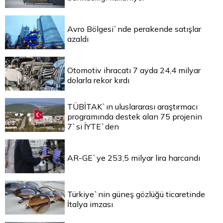
Avro Bölgesi`nde perakende satışlar
azaldı
Otomotiv ihracatı 7 ayda 24,4 milyar
dolarla rekor kırdı
TÜBİTAK`ın uluslararası araştırmacı
programında destek alan 75 projenin
7`si İYTE`den
AR-GE`ye 253,5 milyar lira harcandı
Türkiye`nin güneş gözlüğü ticaretinde
İtalya imzası