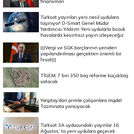
finansman
Türksat yayınları yeni nesil uydulara
taşınıyor! D-Smart Genel Müdür
Yardımcısı Yıldırım: Yeni uydularla bozuk
havalarda kesintisiz yayın izleyeceğiz
|||Vergi ve SGK borçlarının yeniden
yapılandırılması gerçekten önemli bir
fırsat|||
TİGEM, 7 bin 350 baş reforme küçükbaş
satacak
Yargıtay’dan primle çalışanlara müjde!
Tazminata yansıyacak
Türksat 3A uydusundaki yayınlar 16
Ağustos`ta yeni uydulara geçecek