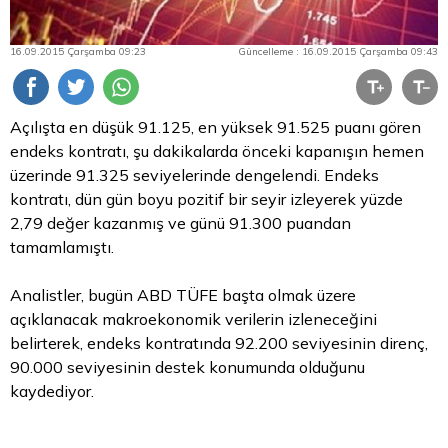
16.09.2015 Çarşamba 09:23
Güncelleme : 16.09.2015 Çarşamba 09:43
Açılışta en düşük 91.125, en yüksek 91.525 puanı gören
endeks kontratı, şu dakikalarda önceki kapanışın hemen
üzerinde 91.325 seviyelerinde dengelendi. Endeks
kontratı, dün gün boyu pozitif bir seyir izleyerek yüzde
2,79 değer kazanmış ve günü 91.300 puandan
tamamlamıştı.
Analistler, bugün ABD TÜFE başta olmak üzere
açıklanacak makroekonomik verilerin izleneceğini
belirterek, endeks kontratında 92.200 seviyesinin direnç,
90.000 seviyesinin destek konumunda olduğunu
kaydediyor.