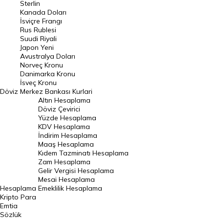
Sterlin
Kanada Doları
Frank Kuru
İsviçre Frangı
Riyal Kuru
Rus Rublesi
Suudi Riyali
Avustralya Doları
Japon Yeni
Avustralya Doları
Danimarka Kronu Kuru
Norveç Kronu
Danimarka Kronu
Kanada Doları Kuru
İsveç Kronu
Döviz
Merkez Bankası Kurlari
Norveç Kronu Kuru
Altın Hesaplama
İsveç Kronu Kuru
Döviz Çevirici
Yüzde Hesaplama
Japon Yeni Kuru
KDV Hesaplama
İndirim Hesaplama
Serbest Piyasa Döviz Kurları
Maaş Hesaplama
Kıdem Tazminatı Hesaplama
Merkez Bankası Döviz Kurları
Zam Hesaplama
Gelir Vergisi Hesaplama
ALTIN
Mesai Hesaplama
Hesaplama
Emeklilik Hesaplama
Altın Fiyatları
Kripto Para
Emtia
Gram Altın Fiyatı
Sözlük