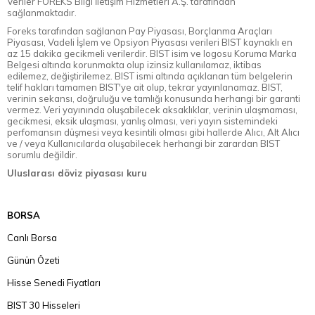
Veriler FOREKS Bilgi İletişim Hizmetleri A.Ş. tarafından
sağlanmaktadır.
Foreks tarafından sağlanan Pay Piyasası, Borçlanma Araçları
Piyasası, Vadeli İşlem ve Opsiyon Piyasası verileri BIST kaynaklı en
az 15 dakika gecikmeli verilerdir. BIST isim ve logosu Koruma Marka
Belgesi altında korunmakta olup izinsiz kullanılamaz, iktibas
edilemez, değiştirilemez. BIST ismi altında açıklanan tüm belgelerin
telif hakları tamamen BIST'ye ait olup, tekrar yayınlanamaz. BIST,
verinin sekansı, doğruluğu ve tamlığı konusunda herhangi bir garanti
vermez. Veri yayınında oluşabilecek aksaklıklar, verinin ulaşmaması,
gecikmesi, eksik ulaşması, yanlış olması, veri yayın sistemindeki
perfomansın düşmesi veya kesintili olması gibi hallerde Alıcı, Alt Alıcı
ve / veya Kullanıcılarda oluşabilecek herhangi bir zarardan BIST
sorumlu değildir.
Uluslarası döviz piyasası kuru
BORSA
Canlı Borsa
Günün Özeti
Hisse Senedi Fiyatları
BIST 30 Hisseleri