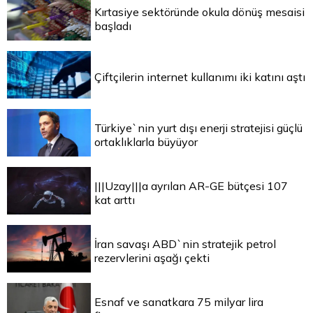
Kırtasiye sektöründe okula dönüş mesaisi
başladı
Çiftçilerin internet kullanımı iki katını aştı
Türkiye`nin yurt dışı enerji stratejisi güçlü
ortaklıklarla büyüyor
|||Uzay|||a ayrılan AR-GE bütçesi 107
kat arttı
İran savaşı ABD`nin stratejik petrol
rezervlerini aşağı çekti
Esnaf ve sanatkara 75 milyar lira