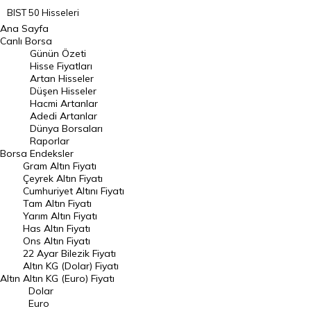
BIST 50 Hisseleri
Ana Sayfa
BIST 100 Hisseleri
Canlı Borsa
Günün Özeti
En Çok Artan Hisseler
Hisse Fiyatları
Artan Hisseler
En Çok Düşen Hisseler
Düşen Hisseler
Hacmi Artanlar
Hacmi Artanlar
Adedi Artanlar
Geçmiş Kapanışlar
Dünya Borsaları
Raporlar
Dünya Borsaları
Borsa
Endeksler
Gram Altın Fiyatı
Raporlar
Çeyrek Altın Fiyatı
Endeksler
Cumhuriyet Altını Fiyatı
Tam Altın Fiyatı
Yarım Altın Fiyatı
DÖVİZ
Has Altın Fiyatı
Ons Altın Fiyatı
Döviz Kuru
22 Ayar Bilezik Fiyatı
Dolar Kuru
Altın KG (Dolar) Fiyatı
Altın
Altın KG (Euro) Fiyatı
Euro Kuru
Dolar
Euro
Pound Kuru