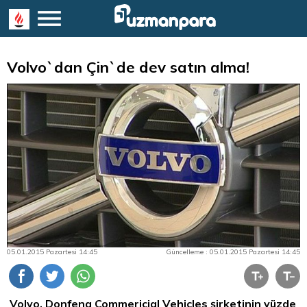
Volvo`dan Çin`de dev satın alma!
05.01.2015 Pazartesi 14:45
Güncelleme : 05.01.2015 Pazartesi 14:45
Volvo, Donfeng Commericial Vehicles şirketinin yüzde