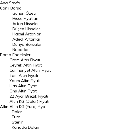
Ana Sayfa
BIST 100 Hisseleri
Canlı Borsa
Günün Özeti
En Çok Artan Hisseler
Hisse Fiyatları
Artan Hisseler
En Çok Düşen Hisseler
Düşen Hisseler
Hacmi Artanlar
Hacmi Artanlar
Adedi Artanlar
Geçmiş Kapanışlar
Dünya Borsaları
Raporlar
Dünya Borsaları
Borsa
Endeksler
Gram Altın Fiyatı
Raporlar
Çeyrek Altın Fiyatı
Endeksler
Cumhuriyet Altını Fiyatı
Tam Altın Fiyatı
Yarım Altın Fiyatı
DÖVİZ
Has Altın Fiyatı
Ons Altın Fiyatı
Döviz Kuru
22 Ayar Bilezik Fiyatı
Dolar Kuru
Altın KG (Dolar) Fiyatı
Altın
Altın KG (Euro) Fiyatı
Euro Kuru
Dolar
Euro
Pound Kuru
Sterlin
Kanada Doları
Frank Kuru