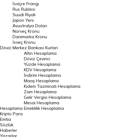
İsviçre Frangı
Riyal Kuru
Rus Rublesi
Suudi Riyali
Avustralya Doları
Japon Yeni
Avustralya Doları
Danimarka Kronu Kuru
Norveç Kronu
Danimarka Kronu
Kanada Doları Kuru
İsveç Kronu
Döviz
Merkez Bankası Kurlari
Norveç Kronu Kuru
Altın Hesaplama
İsveç Kronu Kuru
Döviz Çevirici
Yüzde Hesaplama
Japon Yeni Kuru
KDV Hesaplama
İndirim Hesaplama
Serbest Piyasa Döviz Kurları
Maaş Hesaplama
Kıdem Tazminatı Hesaplama
Merkez Bankası Döviz Kurları
Zam Hesaplama
Gelir Vergisi Hesaplama
ALTIN
Mesai Hesaplama
Hesaplama
Emeklilik Hesaplama
Altın Fiyatları
Kripto Para
Emtia
Gram Altın Fiyatı
Sözlük
Çeyrek Altın Fiyatı
Haberler
Yazarlar