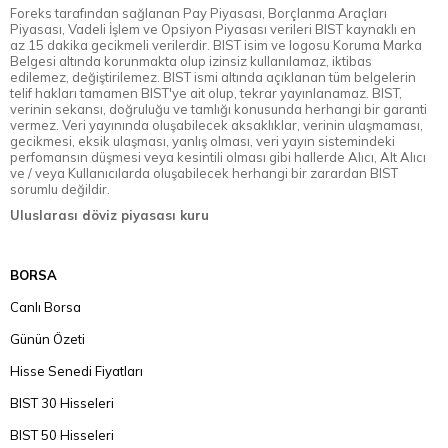
Foreks tarafından sağlanan Pay Piyasası, Borçlanma Araçları
Piyasası, Vadeli İşlem ve Opsiyon Piyasası verileri BIST kaynaklı en
az 15 dakika gecikmeli verilerdir. BIST isim ve logosu Koruma Marka
Belgesi altında korunmakta olup izinsiz kullanılamaz, iktibas
edilemez, değiştirilemez. BIST ismi altında açıklanan tüm belgelerin
telif hakları tamamen BIST'ye ait olup, tekrar yayınlanamaz. BIST,
verinin sekansı, doğruluğu ve tamlığı konusunda herhangi bir garanti
vermez. Veri yayınında oluşabilecek aksaklıklar, verinin ulaşmaması,
gecikmesi, eksik ulaşması, yanlış olması, veri yayın sistemindeki
perfomansın düşmesi veya kesintili olması gibi hallerde Alıcı, Alt Alıcı
ve / veya Kullanıcılarda oluşabilecek herhangi bir zarardan BIST
sorumlu değildir.
Uluslarası döviz piyasası kuru
BORSA
Canlı Borsa
Günün Özeti
Hisse Senedi Fiyatları
BIST 30 Hisseleri
BIST 50 Hisseleri