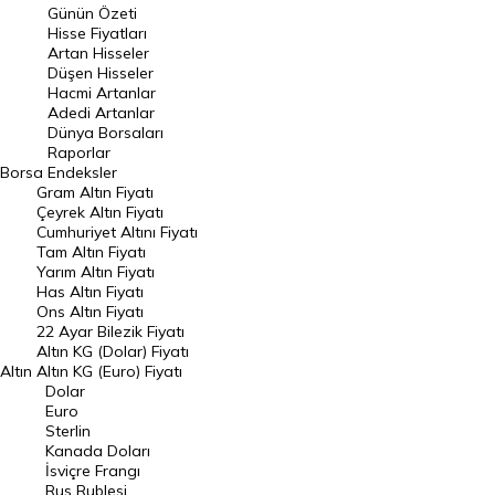
Günün Özeti
En Çok Artan Hisseler
Hisse Fiyatları
Artan Hisseler
En Çok Düşen Hisseler
Düşen Hisseler
Hacmi Artanlar
Hacmi Artanlar
Adedi Artanlar
Geçmiş Kapanışlar
Dünya Borsaları
Raporlar
Dünya Borsaları
Borsa
Endeksler
Gram Altın Fiyatı
Raporlar
Çeyrek Altın Fiyatı
Endeksler
Cumhuriyet Altını Fiyatı
Tam Altın Fiyatı
Yarım Altın Fiyatı
DÖVİZ
Has Altın Fiyatı
Ons Altın Fiyatı
Döviz Kuru
22 Ayar Bilezik Fiyatı
Dolar Kuru
Altın KG (Dolar) Fiyatı
Altın
Altın KG (Euro) Fiyatı
Euro Kuru
Dolar
Euro
Pound Kuru
Sterlin
Kanada Doları
Frank Kuru
İsviçre Frangı
Riyal Kuru
Rus Rublesi