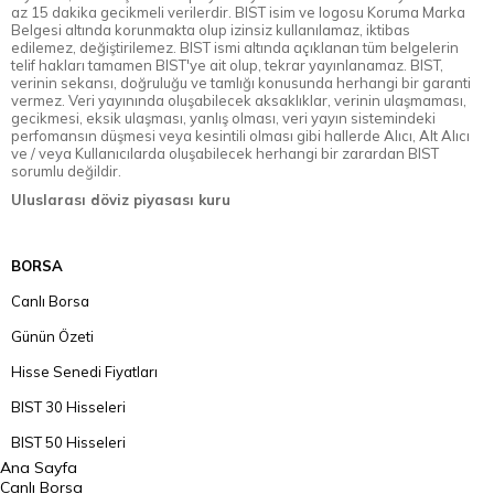
az 15 dakika gecikmeli verilerdir. BIST isim ve logosu Koruma Marka
Belgesi altında korunmakta olup izinsiz kullanılamaz, iktibas
edilemez, değiştirilemez. BIST ismi altında açıklanan tüm belgelerin
telif hakları tamamen BIST'ye ait olup, tekrar yayınlanamaz. BIST,
verinin sekansı, doğruluğu ve tamlığı konusunda herhangi bir garanti
vermez. Veri yayınında oluşabilecek aksaklıklar, verinin ulaşmaması,
gecikmesi, eksik ulaşması, yanlış olması, veri yayın sistemindeki
perfomansın düşmesi veya kesintili olması gibi hallerde Alıcı, Alt Alıcı
ve / veya Kullanıcılarda oluşabilecek herhangi bir zarardan BIST
sorumlu değildir.
Uluslarası döviz piyasası kuru
BORSA
Canlı Borsa
Günün Özeti
Hisse Senedi Fiyatları
BIST 30 Hisseleri
BIST 50 Hisseleri
Ana Sayfa
BIST 100 Hisseleri
Canlı Borsa