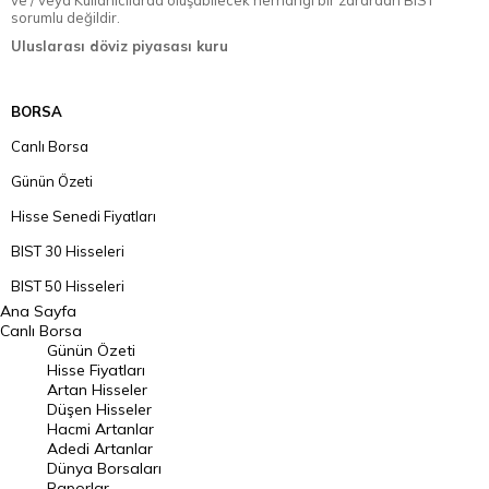
ve / veya Kullanıcılarda oluşabilecek herhangi bir zarardan BIST
sorumlu değildir.
Uluslarası döviz piyasası kuru
BORSA
Canlı Borsa
Günün Özeti
Hisse Senedi Fiyatları
BIST 30 Hisseleri
BIST 50 Hisseleri
Ana Sayfa
BIST 100 Hisseleri
Canlı Borsa
Günün Özeti
En Çok Artan Hisseler
Hisse Fiyatları
Artan Hisseler
En Çok Düşen Hisseler
Düşen Hisseler
Hacmi Artanlar
Hacmi Artanlar
Adedi Artanlar
Geçmiş Kapanışlar
Dünya Borsaları
Raporlar