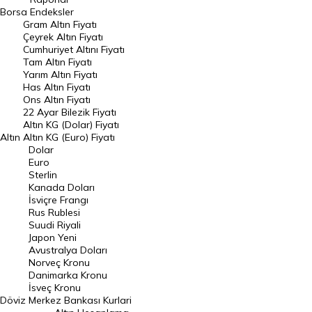
Dünya Borsaları
Borsa
Endeksler
Gram Altın Fiyatı
Raporlar
Çeyrek Altın Fiyatı
Endeksler
Cumhuriyet Altını Fiyatı
Tam Altın Fiyatı
Yarım Altın Fiyatı
DÖVİZ
Has Altın Fiyatı
Ons Altın Fiyatı
Döviz Kuru
22 Ayar Bilezik Fiyatı
Dolar Kuru
Altın KG (Dolar) Fiyatı
Altın
Altın KG (Euro) Fiyatı
Euro Kuru
Dolar
Euro
Pound Kuru
Sterlin
Kanada Doları
Frank Kuru
İsviçre Frangı
Riyal Kuru
Rus Rublesi
Suudi Riyali
Avustralya Doları
Japon Yeni
Avustralya Doları
Danimarka Kronu Kuru
Norveç Kronu
Danimarka Kronu
Kanada Doları Kuru
İsveç Kronu
Döviz
Merkez Bankası Kurlari
Norveç Kronu Kuru