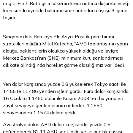
ringiti, Fitch Ratings’in ülkenin kredi notunu düşürebileceği
konusunda uyarıda bulunmasının ardından düşüşü 3. güne
taşıdı.
Singapur’daki Barclays Plc Asya-Pasifik para birimi
stratejileri müdürü Mitul Kotecha, “AMB toplantısının yarın
olduğu, beklentilerin oldukça yüksek olduğu ve İsviçre
Merkez Bankası’nın (SNB) minimum kuru sonlandırması
dikkate alındığında hareket görme olasılığımız var” dedi.
Yen dolar karşısında yüzde 0.8 yükselerek Tokyo saati ile
14:55’te 117.86 yenden işlem gördü. Euro dolar karşısında,
16 Ocak’ta 1.1460 dolar ile Kasım 2003’ten bu yana en
zayıf seviyeye gerilemesinin ardından 1.1550
seviyesinden 1.1574 dolara geldi.
Avustralya doları
ABD doları
karşısında, yüzde 0.5
değerlenerek 82.11 ABD senti oldu ve iki günlük düşüşü