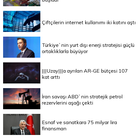
Çiftçilerin internet kullanımı iki katını aştı
Türkiye`nin yurt dışı enerji stratejisi güçlü
ortaklıklarla büyüyor
|||Uzay|||a ayrılan AR-GE bütçesi 107
kat arttı
İran savaşı ABD`nin stratejik petrol
rezervlerini aşağı çekti
Esnaf ve sanatkara 75 milyar lira
finansman