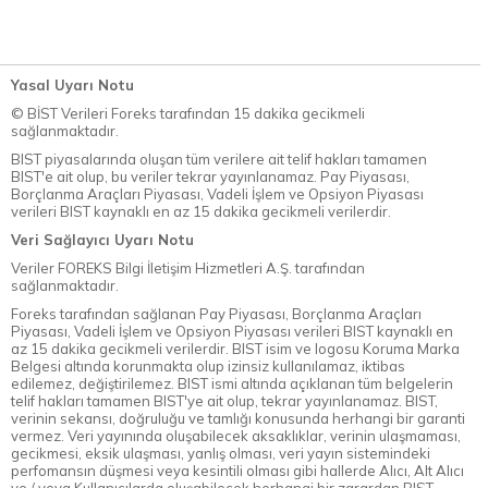
Yasal Uyarı Notu
© BİST Verileri Foreks tarafından 15 dakika gecikmeli
sağlanmaktadır.
BIST piyasalarında oluşan tüm verilere ait telif hakları tamamen
BIST'e ait olup, bu veriler tekrar yayınlanamaz. Pay Piyasası,
Borçlanma Araçları Piyasası, Vadeli İşlem ve Opsiyon Piyasası
verileri BIST kaynaklı en az 15 dakika gecikmeli verilerdir.
Veri Sağlayıcı Uyarı Notu
Veriler FOREKS Bilgi İletişim Hizmetleri A.Ş. tarafından
sağlanmaktadır.
Foreks tarafından sağlanan Pay Piyasası, Borçlanma Araçları
Piyasası, Vadeli İşlem ve Opsiyon Piyasası verileri BIST kaynaklı en
az 15 dakika gecikmeli verilerdir. BIST isim ve logosu Koruma Marka
Belgesi altında korunmakta olup izinsiz kullanılamaz, iktibas
edilemez, değiştirilemez. BIST ismi altında açıklanan tüm belgelerin
telif hakları tamamen BIST'ye ait olup, tekrar yayınlanamaz. BIST,
verinin sekansı, doğruluğu ve tamlığı konusunda herhangi bir garanti
vermez. Veri yayınında oluşabilecek aksaklıklar, verinin ulaşmaması,
gecikmesi, eksik ulaşması, yanlış olması, veri yayın sistemindeki
perfomansın düşmesi veya kesintili olması gibi hallerde Alıcı, Alt Alıcı