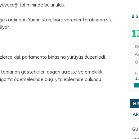
yüyeceği tahmininde bulunuldu.
BIS
uğun ardından Yunanistan, borç verenler tarafından sıkı
iyor.
1
D
Aç
erce kişi, parlamento binasına yürüyüş düzenledi.
Ö
 toplanan göstericiler, asgari ücrette ve emeklilik
En
1
 sigorta ödemelerinde düşüş taleplerinde bulundu.
BI
AR
GU