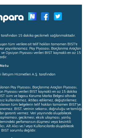
s tarafından 15 dakika gecikmeli sağlanmaktadır.
uşan tüm verilere ait telif hakları tamamen BIST'e
tekrar yayınlanamaz. Pay Piyasası, Borçlanma Araçları
m ve Opsiyon Piyasası verileri BIST kaynaklı en az 15
erdir.
ı Notu
i İletişim Hizmetleri A.Ş. tarafından
ğlanan Pay Piyasası, Borçlanma Araçları Piyasası,
on Piyasası verileri BIST kaynaklı en az 15 dakika
 BIST isim ve logosu Koruma Marka Belgesi altında
iz kullanılamaz, iktibas edilemez, değiştirilemez.
klanan tüm belgelerin telif hakları tamamen BIST'ye
nlanamaz. BIST, verinin sekansı, doğruluğu ve tamlığı
ir garanti vermez. Veri yayınında oluşabilecek
ulaşmaması, gecikmesi, eksik ulaşması, yanlış
stemindeki perfomansın düşmesi veya kesintili
ıcı, Alt Alıcı ve / veya Kullanıcılarda oluşabilecek
 BIST sorumlu değildir.