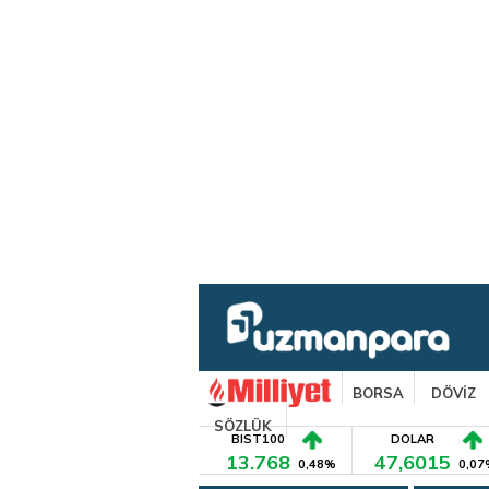
BORSA
DÖVİZ
SÖZLÜK
BIST100
DOLAR
13.768
47,6015
0,48%
0,07