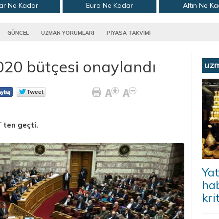
ar Ne Kadar
Euro Ne Kadar
Altın Ne K
GÜNCEL
UZMAN YORUMLARI
PİYASA TAKVİMİ
20 bütçesi onaylandı
uz
`ten geçti.
Yat
hab
kri