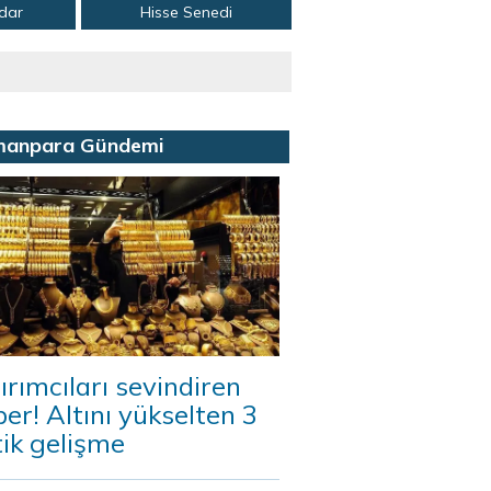
adar
Hisse Senedi
manpara Gündemi
ırımcıları sevindiren
er! Altını yükselten 3
tik gelişme