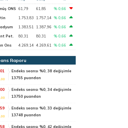
müş ONS
61,79
61,85
% 0,66
tin
1.753,83
1.757,14
% 0,66
ladyum
1.383,51
1.387,96
% 0,66
nt Pet.
80,31
80,31
% 0,66
ın Ons
4.269,14
4.269,61
% 0,66
ans Raporu
:01
Endeks seansı %0, 38 değişimle
13755 puandan
100
:00
Endeks seansı %0, 34 değişimle
13750 puandan
100
:59
Endeks seansı %0, 33 değişimle
13748 puandan
100
:58
Endeks seansı %0, 42 değişimle