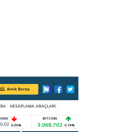
ARA
HESAPLAMA ARAÇLARI
BONO
BITCOIN
0,02
3.068.702
0,00%
0,74%