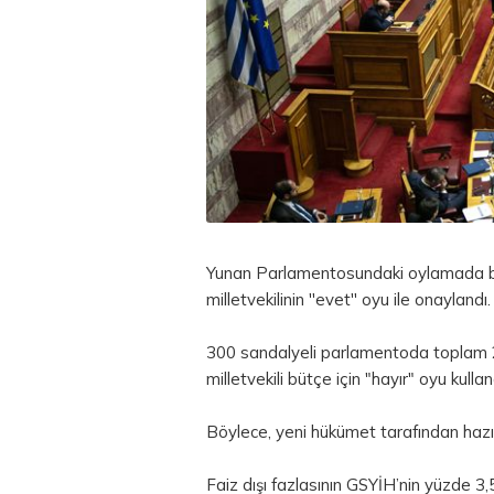
Yunan Parlamentosundaki oylamada bü
milletvekilinin ''evet'' oyu ile onaylandı.
300 sandalyeli parlamentoda toplam 29
milletvekili bütçe için "hayır" oyu kullan
Böylece, yeni hükümet tarafından hazı
Faiz dışı fazlasının GSYİH’nin yüzde 