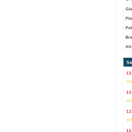
Gü
Pla
Pa
Bre
Alt
Se
13
XU
13
XU
12
XU
12