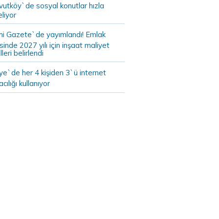
vutköy`de sosyal konutlar hızla
liyor
i Gazete`de yayımlandı! Emlak
sinde 2027 yılı için inşaat maliyet
leri belirlendi
ye`de her 4 kişiden 3`ü internet
cılığı kullanıyor