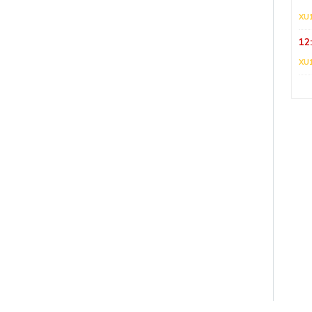
XU
12
XU