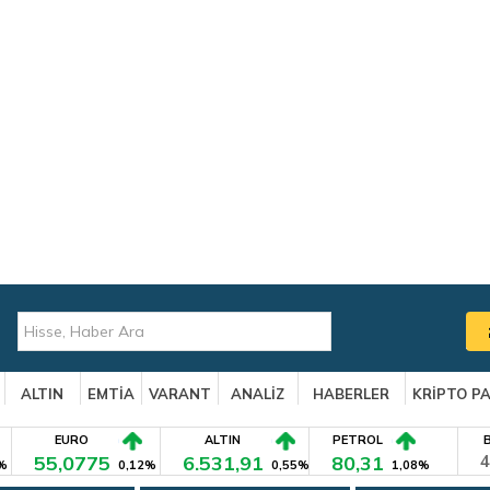
ALTIN
EMTİA
VARANT
ANALİZ
HABERLER
KRİPTO P
EURO
ALTIN
PETROL
55,0775
6.531,91
80,31
4
%
0,12%
0,55%
1,08%