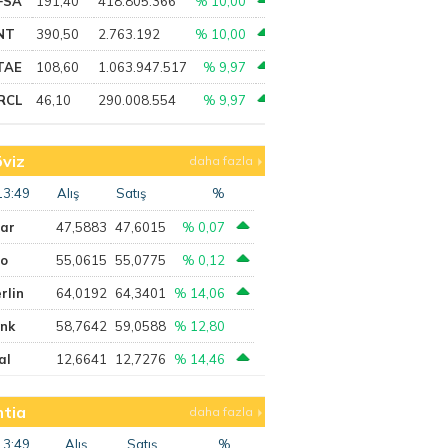
FSA
191,40
418.805.366
% 10,00
NT
390,50
2.763.192
% 10,00
TAE
108,60
1.063.947.517
% 9,97
RCL
46,10
290.008.554
% 9,97
viz
daha fazla
13:49
Alış
Satış
%
lar
47,5883
47,6015
% 0,07
ro
55,0615
55,0775
% 0,12
rlin
64,0192
64,3401
% 14,06
ank
58,7642
59,0588
% 12,80
al
12,6641
12,7276
% 14,46
tia
daha fazla
13:49
Alış
Satış
%