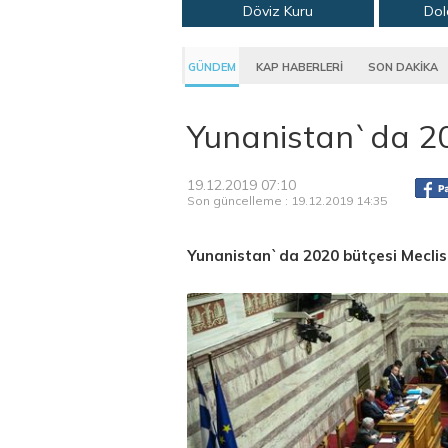
Döviz Kuru
Dol
GÜNDEM
KAP HABERLERİ
SON DAKİKA
Yunanistan`da 20
19.12.2019 07:10
Son güncelleme : 19.12.2019 14:35
Yunanistan`da 2020 bütçesi Meclis