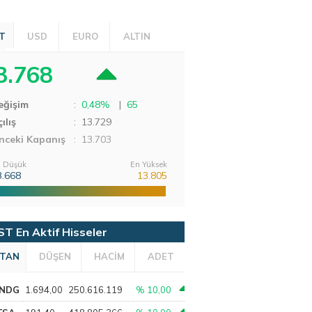
T
USD
EURO
ALTIN
3.768
eğişim
:
0,48%
|
65
ılış
:
13.729
nceki Kapanış
: 13.703
 Düşük
En Yüksek
3.668
13.805
ST En Aktif Hisseler
TAN
DÜŞEN
HACİM
ADET
NDG
1.694,00
250.616.119
% 10,00