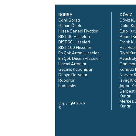
BORSA
DÖVİZ
Canlı Borsa
Döviz Ku
Günün Özeti
Dolar Ku
Hisse Senedi Fiyatları
Euro Kur
BIST 30 Hisseleri
Pound K
BIST 50 Hisseleri
Frank Ku
BIST 100 Hisseleri
Rus Rubl
En Çok Artan Hisseler
Riyal Kur
En Çok Düşen Hisseler
Avustral
Hacmi Artanlar
Danimar
Geçmiş Kapanışlar
Kanada D
Dünya Borsaları
Norveç K
Raporlar
İsveç Kr
Endeksler
Japon Ye
Serbest 
Kurları
Merkez 
Copyright 2026
Kurları
©