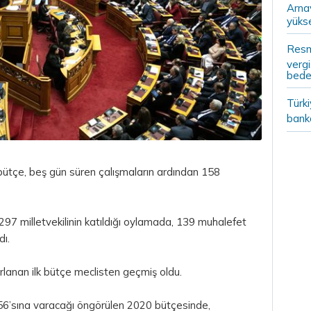
Arna
yükse
Resm
vergi
bedel
Türki
banka
tçe, beş gün süren çalışmaların ardından 158
7 milletvekilinin katıldığı oylamada, 139 muhalefet
dı.
rlanan ilk bütçe meclisten geçmiş oldu.
3,56’sına varacağı öngörülen 2020 bütçesinde,