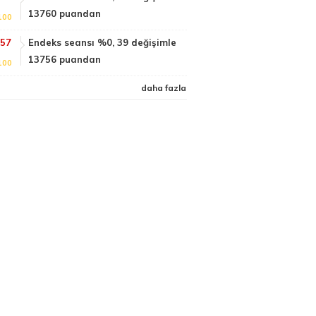
13760 puandan
100
:57
Endeks seansı %0, 39 değişimle
13756 puandan
100
daha fazla