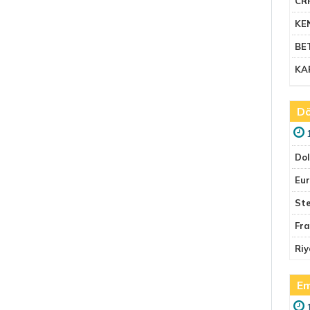
CR
KE
BE
KA
Dö
Do
Eu
Ste
Fr
Riy
Em