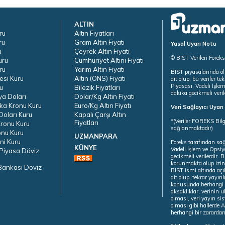
ALTIN
ru
Altın Fiyatları
ru
Gram Altın Fiyatı
Yasal Uyarı Notu
u
Çeyrek Altın Fiyatı
© BİST Verileri Forek
uru
Cumhuriyet Altını Fiyatı
ru
Yarım Altın Fiyatı
BIST piyasalarında ol
esi Kuru
Altın (ONS) Fiyatı
ait olup, bu veriler 
Piyasası, Vadeli İşle
u
Bilezik Fiyatları
dakika gecikmeli veril
ya Doları
Dolar/Kg Altın Fiyatı
ka Kronu Kuru
Euro/Kg Altın Fiyatı
Veri Sağlayıcı Uyar
oları Kuru
Kapalı Çarşı Altın
*(Veriler FOREKS Bilg
Fiyatları
ronu Kuru
sağlanmaktadır)
onu Kuru
UZMANPARA
ni Kuru
Foreks tarafından sa
KÜNYE
Vadeli İşlem ve Opsiy
Piyasa Döviz
gecikmeli verilerdir.
korunmakta olup izins
Bankası Döviz
BIST ismi altında açı
ait olup, tekrar yayı
konusunda herhangi b
aksaklıklar, verinin 
olması, veri yayın si
olması gibi hallerde Al
herhangi bir zarardan