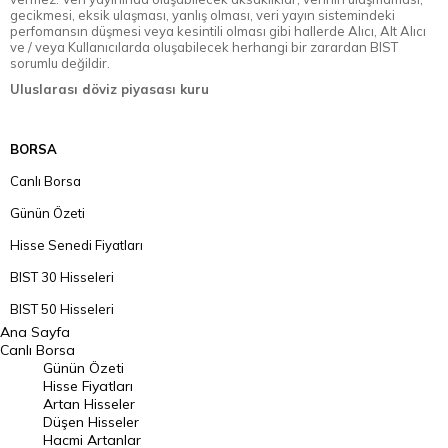
gecikmesi, eksik ulaşması, yanlış olması, veri yayın sistemindeki
perfomansın düşmesi veya kesintili olması gibi hallerde Alıcı, Alt Alıcı
ve / veya Kullanıcılarda oluşabilecek herhangi bir zarardan BIST
sorumlu değildir.
Uluslarası döviz piyasası kuru
BORSA
Canlı Borsa
Günün Özeti
Hisse Senedi Fiyatları
BIST 30 Hisseleri
BIST 50 Hisseleri
Ana Sayfa
BIST 100 Hisseleri
Canlı Borsa
Günün Özeti
En Çok Artan Hisseler
Hisse Fiyatları
Artan Hisseler
En Çok Düşen Hisseler
Düşen Hisseler
Hacmi Artanlar
Hacmi Artanlar