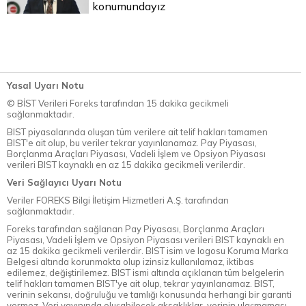
konumundayız
Yasal Uyarı Notu
© BİST Verileri Foreks tarafından 15 dakika gecikmeli
sağlanmaktadır.
BIST piyasalarında oluşan tüm verilere ait telif hakları tamamen
BIST'e ait olup, bu veriler tekrar yayınlanamaz. Pay Piyasası,
Borçlanma Araçları Piyasası, Vadeli İşlem ve Opsiyon Piyasası
verileri BIST kaynaklı en az 15 dakika gecikmeli verilerdir.
Veri Sağlayıcı Uyarı Notu
Veriler FOREKS Bilgi İletişim Hizmetleri A.Ş. tarafından
sağlanmaktadır.
Foreks tarafından sağlanan Pay Piyasası, Borçlanma Araçları
Piyasası, Vadeli İşlem ve Opsiyon Piyasası verileri BIST kaynaklı en
az 15 dakika gecikmeli verilerdir. BIST isim ve logosu Koruma Marka
Belgesi altında korunmakta olup izinsiz kullanılamaz, iktibas
edilemez, değiştirilemez. BIST ismi altında açıklanan tüm belgelerin
telif hakları tamamen BIST'ye ait olup, tekrar yayınlanamaz. BIST,
verinin sekansı, doğruluğu ve tamlığı konusunda herhangi bir garanti
vermez. Veri yayınında oluşabilecek aksaklıklar, verinin ulaşmaması,