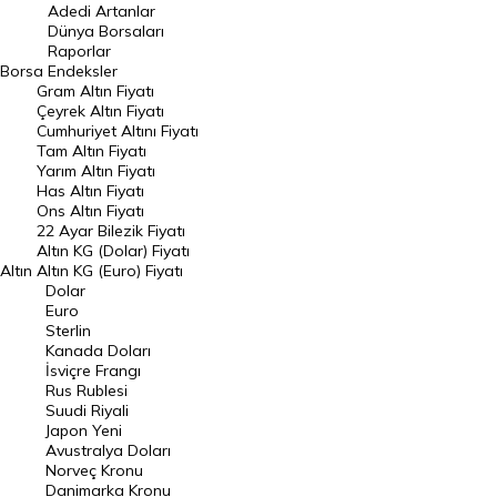
Adedi Artanlar
Geçmiş Kapanışlar
Dünya Borsaları
Raporlar
Dünya Borsaları
Borsa
Endeksler
Gram Altın Fiyatı
Raporlar
Çeyrek Altın Fiyatı
Endeksler
Cumhuriyet Altını Fiyatı
Tam Altın Fiyatı
Yarım Altın Fiyatı
DÖVİZ
Has Altın Fiyatı
Ons Altın Fiyatı
Döviz Kuru
22 Ayar Bilezik Fiyatı
Dolar Kuru
Altın KG (Dolar) Fiyatı
Altın
Altın KG (Euro) Fiyatı
Euro Kuru
Dolar
Euro
Pound Kuru
Sterlin
Kanada Doları
Frank Kuru
İsviçre Frangı
Riyal Kuru
Rus Rublesi
Suudi Riyali
Avustralya Doları
Japon Yeni
Avustralya Doları
Danimarka Kronu Kuru
Norveç Kronu
Danimarka Kronu
Kanada Doları Kuru