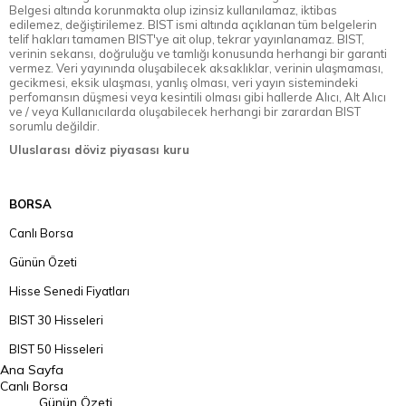
Belgesi altında korunmakta olup izinsiz kullanılamaz, iktibas
edilemez, değiştirilemez. BIST ismi altında açıklanan tüm belgelerin
telif hakları tamamen BIST'ye ait olup, tekrar yayınlanamaz. BIST,
verinin sekansı, doğruluğu ve tamlığı konusunda herhangi bir garanti
vermez. Veri yayınında oluşabilecek aksaklıklar, verinin ulaşmaması,
gecikmesi, eksik ulaşması, yanlış olması, veri yayın sistemindeki
perfomansın düşmesi veya kesintili olması gibi hallerde Alıcı, Alt Alıcı
ve / veya Kullanıcılarda oluşabilecek herhangi bir zarardan BIST
sorumlu değildir.
Uluslarası döviz piyasası kuru
BORSA
Canlı Borsa
Günün Özeti
Hisse Senedi Fiyatları
BIST 30 Hisseleri
BIST 50 Hisseleri
Ana Sayfa
BIST 100 Hisseleri
Canlı Borsa
Günün Özeti