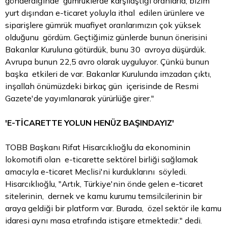
gönderdiğinde gümrüklerde karşılaştığı oranlarla, bizim
yurt dışından e-ticaret yoluyla ithal edilen ürünlere ve
siparişlere gümrük muafiyet oranlarımızın çok yüksek
olduğunu gördüm. Geçtiğimiz günlerde bunun önerisini
Bakanlar Kuruluna götürdük, bunu 30 avroya düşürdük.
Avrupa bunun 22,5 avro olarak uyguluyor. Çünkü bunun
başka etkileri de var. Bakanlar Kurulunda imzadan çıktı,
inşallah önümüzdeki birkaç gün içerisinde de Resmi
Gazete'de yayımlanarak yürürlüğe girer."
'E-TİCARETTE YOLUN HENÜZ BAŞINDAYIZ'
TOBB Başkanı Rifat Hisarcıklıoğlu da ekonominin
lokomotifi olan e-ticarette sektörel birliği sağlamak
amacıyla e-ticaret Meclisi'ni kurduklarını söyledi.
Hisarcıklıoğlu, "Artık, Türkiye'nin önde gelen e-ticaret
sitelerinin, dernek ve kamu kurumu temsilcilerinin bir
araya geldiği bir platform var. Burada, özel sektör ile kamu
idaresi aynı masa etrafında istişare etmektedir." dedi.