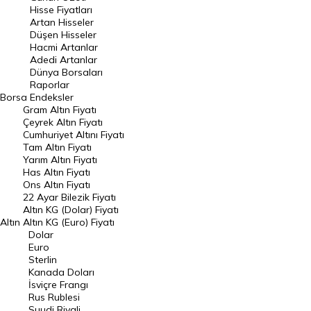
En Çok Artan Hisseler
Hisse Fiyatları
Artan Hisseler
En Çok Düşen Hisseler
Düşen Hisseler
Hacmi Artanlar
Hacmi Artanlar
Adedi Artanlar
Geçmiş Kapanışlar
Dünya Borsaları
Raporlar
Dünya Borsaları
Borsa
Endeksler
Gram Altın Fiyatı
Raporlar
Çeyrek Altın Fiyatı
Endeksler
Cumhuriyet Altını Fiyatı
Tam Altın Fiyatı
Yarım Altın Fiyatı
DÖVİZ
Has Altın Fiyatı
Ons Altın Fiyatı
Döviz Kuru
22 Ayar Bilezik Fiyatı
Dolar Kuru
Altın KG (Dolar) Fiyatı
Altın
Altın KG (Euro) Fiyatı
Euro Kuru
Dolar
Euro
Pound Kuru
Sterlin
Kanada Doları
Frank Kuru
İsviçre Frangı
Riyal Kuru
Rus Rublesi
Suudi Riyali