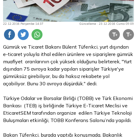
22.12.2016 Perşembe 14:37
Güncelleme : 23.12.2016 Cuma 09:09
Gümrük ve Ticaret Bakanı Bülent Tüfenkci, yurt dışından
e-ticaret yoluyla ithal edilen ürünlere ve siparişlere gümrük
muafiyet oranlarının çok yüksek olduğunu belirterek, "Yurt
dışından 75 avroya kadar yapılan siparişler Türkiye'ye
gümrüksüz girebiliyor, bu da haksız rekabete yol
açabiliyor. Bunu 30 avroya düşürdük." dedi.
Türkiye Odalar ve Borsalar Birliği (TOBB) ve Türk Ekonomi
Bankası (TEB) iş birliğinde Türkiye E-Ticaret Meclisi ve
EticaretSEM tarafından organize edilen Türkiye Teknoloji
Buluşmaları etkinliği, TOBB Konferans Salonu’nda yapıldı.
Bakan Tüfenkci, burada yaptığı konuşmada, Bakanlık