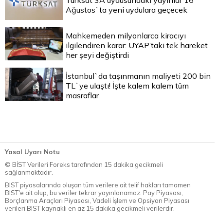
Türksat 3A uydusundaki yayınlar 16
Ağustos`ta yeni uydulara geçecek
Mahkemeden milyonlarca kiracıyı
ilgilendiren karar: UYAP’taki tek hareket
her şeyi değiştirdi
İstanbul`da taşınmanın maliyeti 200 bin
TL`ye ulaştı! İşte kalem kalem tüm
masraflar
Yasal Uyarı Notu
© BİST Verileri Foreks tarafından 15 dakika gecikmeli
sağlanmaktadır.
BIST piyasalarında oluşan tüm verilere ait telif hakları tamamen
BIST'e ait olup, bu veriler tekrar yayınlanamaz. Pay Piyasası,
Borçlanma Araçları Piyasası, Vadeli İşlem ve Opsiyon Piyasası
verileri BIST kaynaklı en az 15 dakika gecikmeli verilerdir.