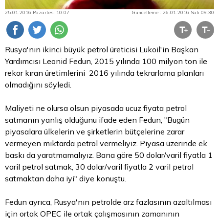
25.01.2016 Pazartesi 10:07
Güncelleme : 26.01.2016 Salı 09:30
Rusya'nın ikinci büyük petrol üreticisi Lukoil'in Başkan
Yardımcısı Leonid Fedun, 2015 yılında 100 milyon ton ile
rekor kıran üretimlerini 2016 yılında tekrarlama planları
olmadığını söyledi.
Maliyeti ne olursa olsun piyasada ucuz fiyata petrol
satmanın yanlış olduğunu ifade eden Fedun, "Bugün
piyasalara ülkelerin ve şirketlerin bütçelerine zarar
vermeyen miktarda petrol vermeliyiz. Piyasa üzerinde ek
baskı da yaratmamalıyız. Bana göre 50 dolar/varil fiyatla 1
varil petrol satmak, 30 dolar/varil fiyatla 2 varil petrol
satmaktan daha iyi" diye konuştu.
Fedun ayrıca, Rusya'nın petrolde arz fazlasının azaltılması
için ortak OPEC ile ortak çalışmasının zamanının