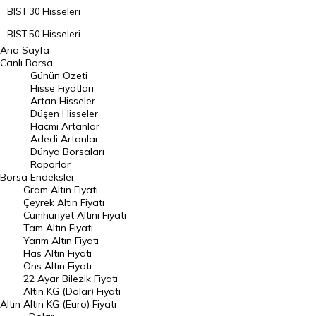
BIST 30 Hisseleri
BIST 50 Hisseleri
Ana Sayfa
BIST 100 Hisseleri
Canlı Borsa
Günün Özeti
En Çok Artan Hisseler
Hisse Fiyatları
Artan Hisseler
En Çok Düşen Hisseler
Düşen Hisseler
Hacmi Artanlar
Hacmi Artanlar
Adedi Artanlar
Geçmiş Kapanışlar
Dünya Borsaları
Raporlar
Dünya Borsaları
Borsa
Endeksler
Gram Altın Fiyatı
Raporlar
Çeyrek Altın Fiyatı
Endeksler
Cumhuriyet Altını Fiyatı
Tam Altın Fiyatı
Yarım Altın Fiyatı
DÖVİZ
Has Altın Fiyatı
Ons Altın Fiyatı
Döviz Kuru
22 Ayar Bilezik Fiyatı
Dolar Kuru
Altın KG (Dolar) Fiyatı
Altın
Altın KG (Euro) Fiyatı
Euro Kuru