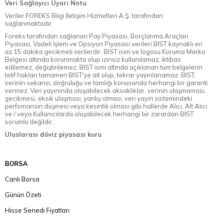
Veri Sağlayıcı Uyarı Notu
Veriler FOREKS Bilgi İletişim Hizmetleri A.Ş. tarafından
sağlanmaktadır.
Foreks tarafından sağlanan Pay Piyasası, Borçlanma Araçları
Piyasası, Vadeli İşlem ve Opsiyon Piyasası verileri BIST kaynaklı en
az 15 dakika gecikmeli verilerdir. BIST isim ve logosu Koruma Marka
Belgesi altında korunmakta olup izinsiz kullanılamaz, iktibas
edilemez, değiştirilemez. BIST ismi altında açıklanan tüm belgelerin
telif hakları tamamen BIST'ye ait olup, tekrar yayınlanamaz. BIST,
verinin sekansı, doğruluğu ve tamlığı konusunda herhangi bir garanti
vermez. Veri yayınında oluşabilecek aksaklıklar, verinin ulaşmaması,
gecikmesi, eksik ulaşması, yanlış olması, veri yayın sistemindeki
perfomansın düşmesi veya kesintili olması gibi hallerde Alıcı, Alt Alıcı
ve / veya Kullanıcılarda oluşabilecek herhangi bir zarardan BIST
sorumlu değildir.
Uluslarası döviz piyasası kuru
BORSA
Canlı Borsa
Günün Özeti
Hisse Senedi Fiyatları