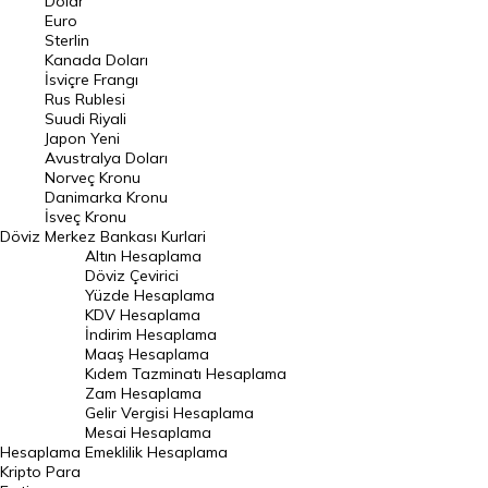
Dolar
Euro
Pound Kuru
Sterlin
Kanada Doları
Frank Kuru
İsviçre Frangı
Riyal Kuru
Rus Rublesi
Suudi Riyali
Avustralya Doları
Japon Yeni
Avustralya Doları
Danimarka Kronu Kuru
Norveç Kronu
Danimarka Kronu
Kanada Doları Kuru
İsveç Kronu
Döviz
Merkez Bankası Kurlari
Norveç Kronu Kuru
Altın Hesaplama
İsveç Kronu Kuru
Döviz Çevirici
Yüzde Hesaplama
Japon Yeni Kuru
KDV Hesaplama
İndirim Hesaplama
Serbest Piyasa Döviz Kurları
Maaş Hesaplama
Kıdem Tazminatı Hesaplama
Merkez Bankası Döviz Kurları
Zam Hesaplama
Gelir Vergisi Hesaplama
ALTIN
Mesai Hesaplama
Hesaplama
Emeklilik Hesaplama
Altın Fiyatları
Kripto Para