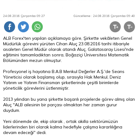
24.08.2016 Çarşamba 09:27
Güncelleme : 24.08.2016 Çarşamba 09:40
ALB Forex'ten yapılan açıklamaya göre, Şirkette vekâleten Genel
Müdürlük görevini yürüten Cihan Aluç 23.08.2016 tarihi itibariyle
asaleten Genel Müdür olarak atandı Aluç, Galatasaray Lisesi'nde
eğitimini tamamladıktan sonra, Boğaziçi Üniversitesi Matematik
Bölümünden mezun olmuştur.
Profesyonel iş hayatına B.A.B Menkul Değerler A.Ş.'de Seans
Yöneticisi olarak başlamış olup, sırasıyla Hak Menkul,
Deniz
Yatırım ve Yatırım Finansman şirketlerinde çeşitli birimlerde
yöneticilik görevlerini üstlenmiştir.
2013 yılından bu yana şirkette başarılı projelerde görev almış olan
Aluç ''ALB ailesinin bir parçası olmaktan her zaman gurur
duydum.
Yeni dönemde de, ekip olarak , ortak akılla sektörümüzün
liderlerinden biri olarak kalma hedefiyle çalışma kararlılığına
devam edeceği'' dedi.