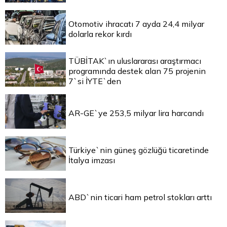
Otomotiv ihracatı 7 ayda 24,4 milyar
dolarla rekor kırdı
TÜBİTAK`ın uluslararası araştırmacı
programında destek alan 75 projenin
7`si İYTE`den
AR-GE`ye 253,5 milyar lira harcandı
Türkiye`nin güneş gözlüğü ticaretinde
İtalya imzası
ABD`nin ticari ham petrol stokları arttı