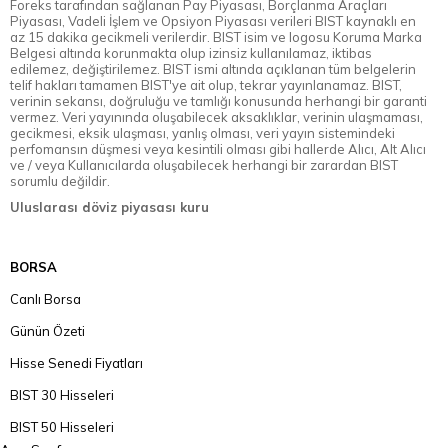
Foreks tarafından sağlanan Pay Piyasası, Borçlanma Araçları
Piyasası, Vadeli İşlem ve Opsiyon Piyasası verileri BIST kaynaklı en
az 15 dakika gecikmeli verilerdir. BIST isim ve logosu Koruma Marka
Belgesi altında korunmakta olup izinsiz kullanılamaz, iktibas
edilemez, değiştirilemez. BIST ismi altında açıklanan tüm belgelerin
telif hakları tamamen BIST'ye ait olup, tekrar yayınlanamaz. BIST,
verinin sekansı, doğruluğu ve tamlığı konusunda herhangi bir garanti
vermez. Veri yayınında oluşabilecek aksaklıklar, verinin ulaşmaması,
gecikmesi, eksik ulaşması, yanlış olması, veri yayın sistemindeki
perfomansın düşmesi veya kesintili olması gibi hallerde Alıcı, Alt Alıcı
ve / veya Kullanıcılarda oluşabilecek herhangi bir zarardan BIST
sorumlu değildir.
Uluslarası döviz piyasası kuru
BORSA
Canlı Borsa
Günün Özeti
Hisse Senedi Fiyatları
BIST 30 Hisseleri
BIST 50 Hisseleri