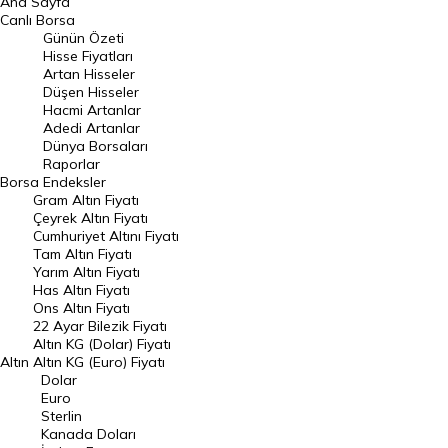
Ana Sayfa
BIST 100 Hisseleri
Canlı Borsa
Günün Özeti
En Çok Artan Hisseler
Hisse Fiyatları
Artan Hisseler
En Çok Düşen Hisseler
Düşen Hisseler
Hacmi Artanlar
Hacmi Artanlar
Adedi Artanlar
Geçmiş Kapanışlar
Dünya Borsaları
Raporlar
Dünya Borsaları
Borsa
Endeksler
Gram Altın Fiyatı
Raporlar
Çeyrek Altın Fiyatı
Endeksler
Cumhuriyet Altını Fiyatı
Tam Altın Fiyatı
Yarım Altın Fiyatı
DÖVİZ
Has Altın Fiyatı
Ons Altın Fiyatı
Döviz Kuru
22 Ayar Bilezik Fiyatı
Dolar Kuru
Altın KG (Dolar) Fiyatı
Altın
Altın KG (Euro) Fiyatı
Euro Kuru
Dolar
Euro
Pound Kuru
Sterlin
Kanada Doları
Frank Kuru