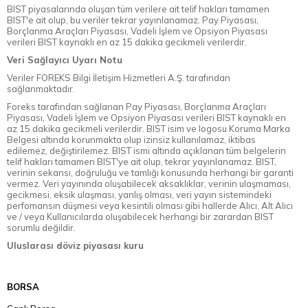
BIST piyasalarında oluşan tüm verilere ait telif hakları tamamen
BIST'e ait olup, bu veriler tekrar yayınlanamaz. Pay Piyasası,
Borçlanma Araçları Piyasası, Vadeli İşlem ve Opsiyon Piyasası
verileri BIST kaynaklı en az 15 dakika gecikmeli verilerdir.
Veri Sağlayıcı Uyarı Notu
Veriler FOREKS Bilgi İletişim Hizmetleri A.Ş. tarafından
sağlanmaktadır.
Foreks tarafından sağlanan Pay Piyasası, Borçlanma Araçları
Piyasası, Vadeli İşlem ve Opsiyon Piyasası verileri BIST kaynaklı en
az 15 dakika gecikmeli verilerdir. BIST isim ve logosu Koruma Marka
Belgesi altında korunmakta olup izinsiz kullanılamaz, iktibas
edilemez, değiştirilemez. BIST ismi altında açıklanan tüm belgelerin
telif hakları tamamen BIST'ye ait olup, tekrar yayınlanamaz. BIST,
verinin sekansı, doğruluğu ve tamlığı konusunda herhangi bir garanti
vermez. Veri yayınında oluşabilecek aksaklıklar, verinin ulaşmaması,
gecikmesi, eksik ulaşması, yanlış olması, veri yayın sistemindeki
perfomansın düşmesi veya kesintili olması gibi hallerde Alıcı, Alt Alıcı
ve / veya Kullanıcılarda oluşabilecek herhangi bir zarardan BIST
sorumlu değildir.
Uluslarası döviz piyasası kuru
BORSA