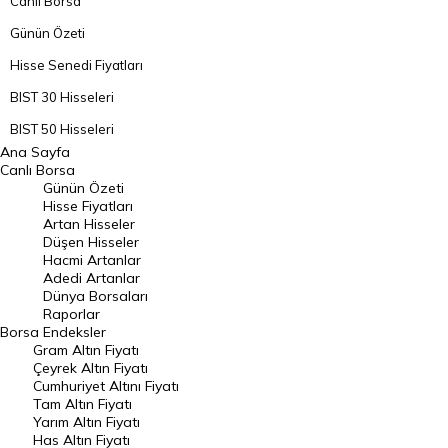
Canlı Borsa
Günün Özeti
Hisse Senedi Fiyatları
BIST 30 Hisseleri
BIST 50 Hisseleri
Ana Sayfa
BIST 100 Hisseleri
Canlı Borsa
Günün Özeti
En Çok Artan Hisseler
Hisse Fiyatları
Artan Hisseler
En Çok Düşen Hisseler
Düşen Hisseler
Hacmi Artanlar
Hacmi Artanlar
Adedi Artanlar
Geçmiş Kapanışlar
Dünya Borsaları
Raporlar
Dünya Borsaları
Borsa
Endeksler
Gram Altın Fiyatı
Raporlar
Çeyrek Altın Fiyatı
Endeksler
Cumhuriyet Altını Fiyatı
Tam Altın Fiyatı
Yarım Altın Fiyatı
DÖVİZ
Has Altın Fiyatı