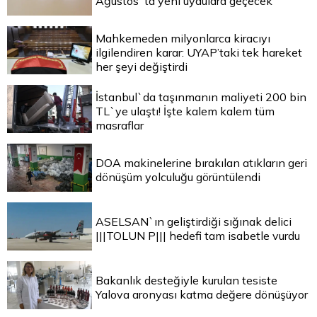
Ağustos`ta yeni uydulara geçecek
Mahkemeden milyonlarca kiracıyı
ilgilendiren karar: UYAP’taki tek hareket
her şeyi değiştirdi
İstanbul`da taşınmanın maliyeti 200 bin
TL`ye ulaştı! İşte kalem kalem tüm
masraflar
DOA makinelerine bırakılan atıkların geri
dönüşüm yolculuğu görüntülendi
ASELSAN`ın geliştirdiği sığınak delici
|||TOLUN P||| hedefi tam isabetle vurdu
Bakanlık desteğiyle kurulan tesiste
Yalova aronyası katma değere dönüşüyor