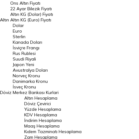
Ons Altın Fiyatı
Döviz Kuru
22 Ayar Bilezik Fiyatı
Dolar Kuru
Altın KG (Dolar) Fiyatı
Altın
Altın KG (Euro) Fiyatı
Euro Kuru
Dolar
Euro
Pound Kuru
Sterlin
Kanada Doları
Frank Kuru
İsviçre Frangı
Riyal Kuru
Rus Rublesi
Suudi Riyali
Avustralya Doları
Japon Yeni
Avustralya Doları
Danimarka Kronu Kuru
Norveç Kronu
Danimarka Kronu
Kanada Doları Kuru
İsveç Kronu
Döviz
Merkez Bankası Kurlari
Norveç Kronu Kuru
Altın Hesaplama
İsveç Kronu Kuru
Döviz Çevirici
Yüzde Hesaplama
Japon Yeni Kuru
KDV Hesaplama
İndirim Hesaplama
Serbest Piyasa Döviz Kurları
Maaş Hesaplama
Kıdem Tazminatı Hesaplama
Merkez Bankası Döviz Kurları
Zam Hesaplama