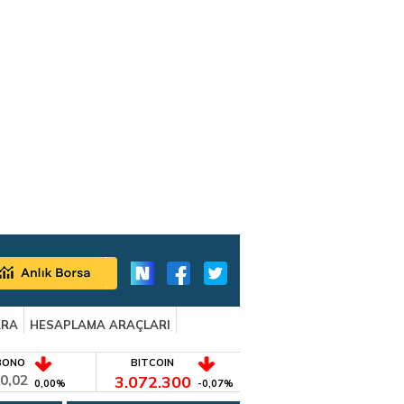
ARA
HESAPLAMA ARAÇLARI
BONO
BITCOIN
0,02
3.072.300
0,00%
-0,07%