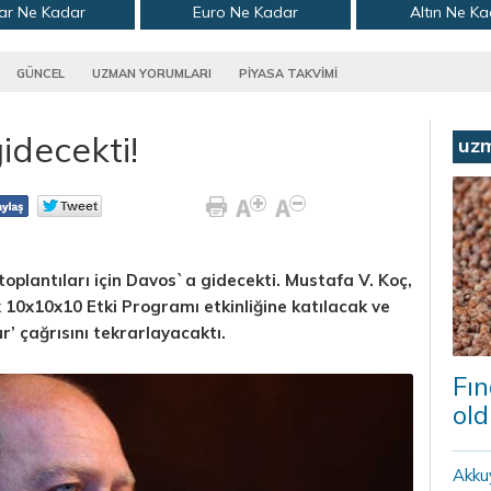
ar Ne Kadar
Euro Ne Kadar
Altın Ne K
GÜNCEL
UZMAN YORUMLARI
PİYASA TAKVİMİ
decekti!
uz
lantıları için Davos`a gidecekti. Mustafa V. Koç,
10x10x10 Etki Programı etkinliğine katılacak ve
r’ çağrısını tekrarlayacaktı.
Fın
old
Akku