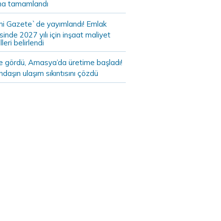
a tamamlandı
i Gazete`de yayımlandı! Emlak
sinde 2027 yılı için inşaat maliyet
leri belirlendi
de gördü, Amasya’da üretime başladı!
daşın ulaşım sıkıntısını çözdü