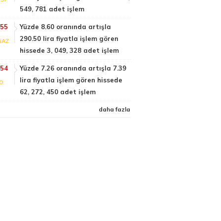
549, 781 adet işlem
:55
Yüzde 8.60 oranında artışla
290.50 lira fiyatla işlem gören
GAZ
hissede 3, 049, 328 adet işlem
:54
Yüzde 7.26 oranında artışla 7.39
lira fiyatla işlem gören hissede
FO
62, 272, 450 adet işlem
daha fazla