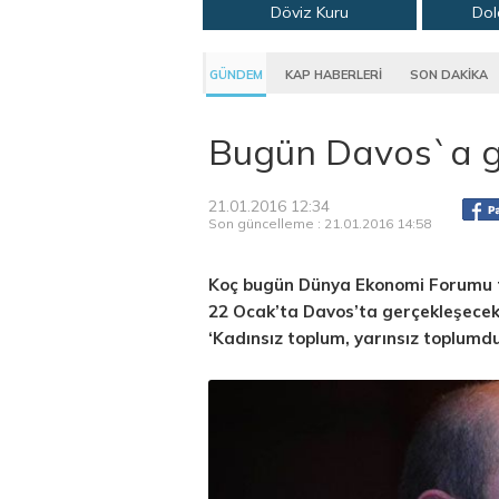
Döviz Kuru
Dol
GÜNDEM
KAP HABERLERİ
SON DAKİKA
Bugün Davos`a gi
21.01.2016 12:34
Son güncelleme : 21.01.2016 14:58
Koç bugün Dünya Ekonomi Forumu top
22 Ocak’ta Davos’ta gerçekleşecek 
‘Kadınsız toplum, yarınsız toplumdu