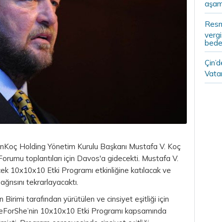
aşam
Resm
vergi
bedel
Çin’
Vatan
anKoç Holding Yönetim Kurulu Başkanı Mustafa V. Koç
rumu toplantıları için Davos'a gidecekti. Mustafa V.
ek 10x10x10 Etki Programı etkinliğine katılacak ve
ağrısını tekrarlayacaktı.
Birimi tarafından yürütülen ve cinsiyet eşitliği için
 HeForShe’nin 10x10x10 Etki Programı kapsamında