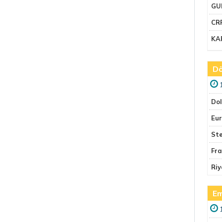
GU
CR
KA
Dö
Do
Eu
Ste
Fr
Riy
Em