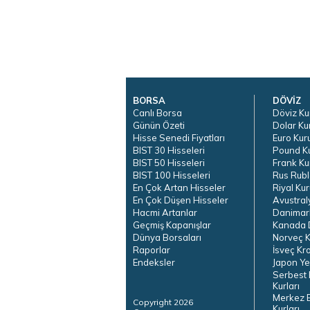
BORSA
DÖVİZ
Canlı Borsa
Döviz Ku
Günün Özeti
Dolar Ku
Hisse Senedi Fiyatları
Euro Kur
BIST 30 Hisseleri
Pound K
BIST 50 Hisseleri
Frank Ku
BIST 100 Hisseleri
Rus Rubl
En Çok Artan Hisseler
Riyal Kur
En Çok Düşen Hisseler
Avustral
Hacmi Artanlar
Danimar
Geçmiş Kapanışlar
Kanada D
Dünya Borsaları
Norveç K
Raporlar
İsveç Kr
Endeksler
Japon Ye
Serbest 
Kurları
Merkez 
Copyright 2026
Kurları