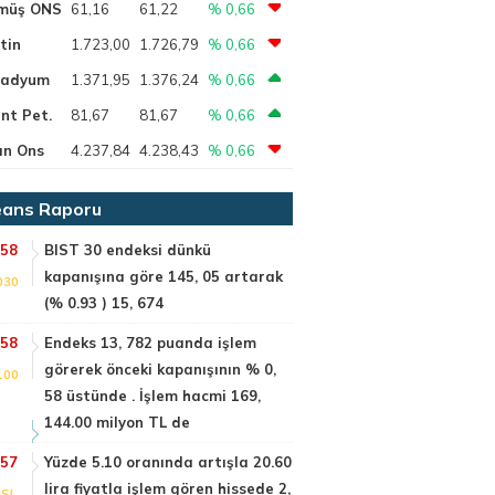
müş ONS
61,16
61,22
% 0,66
tin
1.723,00
1.726,79
% 0,66
ladyum
1.371,95
1.376,24
% 0,66
nt Pet.
81,67
81,67
% 0,66
ın Ons
4.237,84
4.238,43
% 0,66
ans Raporu
:58
BIST 30 endeksi dünkü
kapanışına göre 145, 05 artarak
030
(% 0.93 ) 15, 674
:58
Endeks 13, 782 puanda işlem
görerek önceki kapanışının % 0,
100
58 üstünde . İşlem hacmi 169,
144.00 milyon TL de
:57
Yüzde 5.10 oranında artışla 20.60
lira fiyatla işlem gören hissede 2,
SI