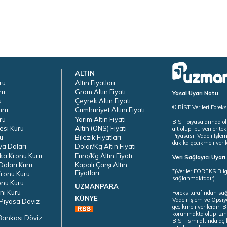
ALTIN
ru
Altın Fiyatları
ru
Gram Altın Fiyatı
Yasal Uyarı Notu
u
Çeyrek Altın Fiyatı
© BİST Verileri Forek
uru
Cumhuriyet Altını Fiyatı
ru
Yarım Altın Fiyatı
BIST piyasalarında ol
esi Kuru
Altın (ONS) Fiyatı
ait olup, bu veriler 
Piyasası, Vadeli İşle
u
Bilezik Fiyatları
dakika gecikmeli veril
ya Doları
Dolar/Kg Altın Fiyatı
ka Kronu Kuru
Euro/Kg Altın Fiyatı
Veri Sağlayıcı Uyar
oları Kuru
Kapalı Çarşı Altın
*(Veriler FOREKS Bilg
Fiyatları
ronu Kuru
sağlanmaktadır)
onu Kuru
UZMANPARA
ni Kuru
Foreks tarafından sa
KÜNYE
Vadeli İşlem ve Opsiy
Piyasa Döviz
gecikmeli verilerdir.
korunmakta olup izins
Bankası Döviz
BIST ismi altında açı