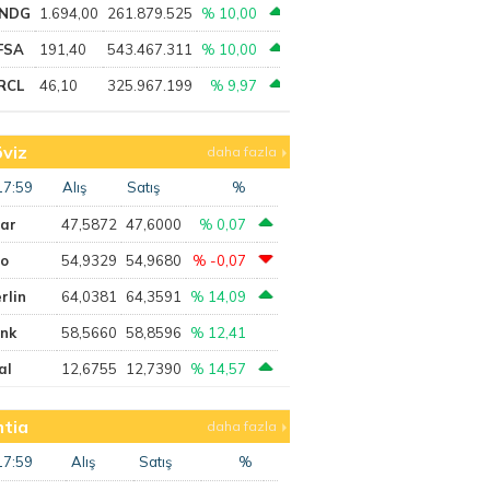
NDG
1.694,00
261.879.525
% 10,00
FSA
191,40
543.467.311
% 10,00
RCL
46,10
325.967.199
% 9,97
viz
daha fazla
17:59
Alış
Satış
%
lar
47,5872
47,6000
% 0,07
ro
54,9329
54,9680
% -0,07
rlin
64,0381
64,3591
% 14,09
ank
58,5660
58,8596
% 12,41
al
12,6755
12,7390
% 14,57
tia
daha fazla
17:59
Alış
Satış
%