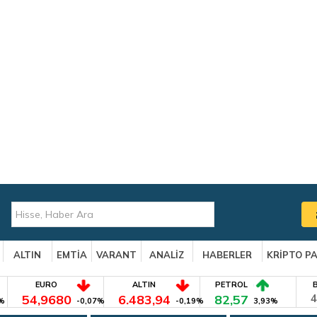
ALTIN
EMTİA
VARANT
ANALİZ
HABERLER
KRİPTO P
EURO
ALTIN
PETROL
54,9680
6.483,94
82,57
4
%
-0,07%
-0,19%
3,93%