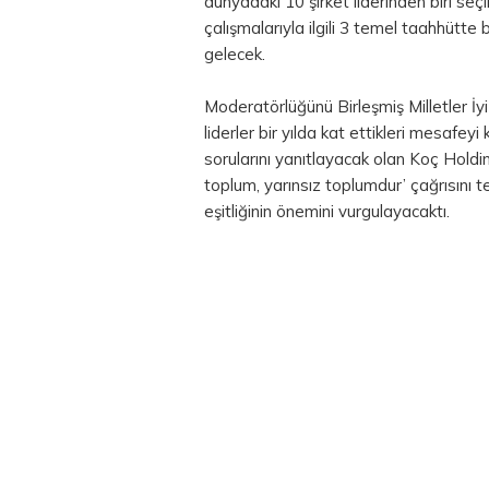
dünyadaki 10 şirket liderinden biri seç
çalışmalarıyla ilgili 3 temel taahhütte 
gelecek.
Moderatörlüğünü Birleşmiş Milletler İy
liderler bir yılda kat ettikleri mesaf
sorularını yanıtlayacak olan Koç Hold
toplum, yarınsız toplumdur’ çağrısını te
eşitliğinin önemini vurgulayacaktı.