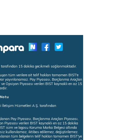
s tarafından 15 dakika gecikmeli sağlanmaktadır.
uşan tüm verilere ait telif hakları tamamen BIST'e
tekrar yayınlanamaz. Pay Piyasası, Borçlanma Araçları
m ve Opsiyon Piyasası verileri BIST kaynaklı en az 15
erdir.
ı Notu
i İletişim Hizmetleri A.Ş. tarafından
ğlanan Pay Piyasası, Borçlanma Araçları Piyasası,
on Piyasası verileri BIST kaynaklı en az 15 dakika
 BIST isim ve logosu Koruma Marka Belgesi altında
iz kullanılamaz, iktibas edilemez, değiştirilemez.
klanan tüm belgelerin telif hakları tamamen BIST'ye