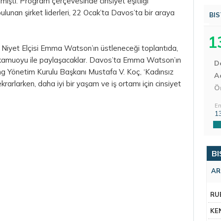
ilmişti. Program çerçevesinde cinsiyet eşitliği
bulunan şirket liderleri, 22 Ocak’ta Davos’ta bir araya
BIS
1
i Niyet Elçisi Emma Watson’ın üstleneceği toplantıda,
eyi kamuoyu ile paylaşacaklar. Davos’ta Emma Watson’ın
D
ing Yönetim Kurulu Başkanı Mustafa V. Koç, ‘Kadınsız
Aç
krarlarken, daha iyi bir yaşam ve iş ortamı için cinsiyet
Ö
En
1
BI
AR
RU
KE