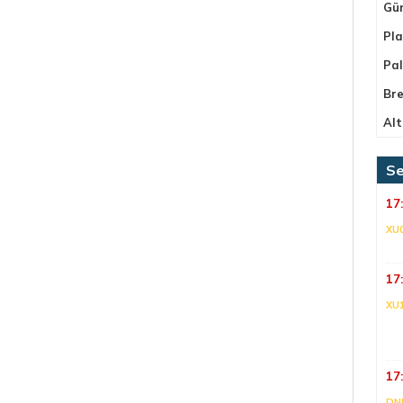
Gü
Pla
Pa
Bre
Alt
Se
17
XU
17
XU
17
DNI