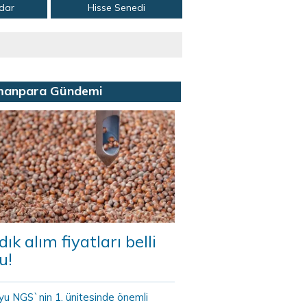
adar
Hisse Senedi
manpara Gündemi
dık alım fiyatları belli
u!
yu NGS`nin 1. ünitesinde önemli