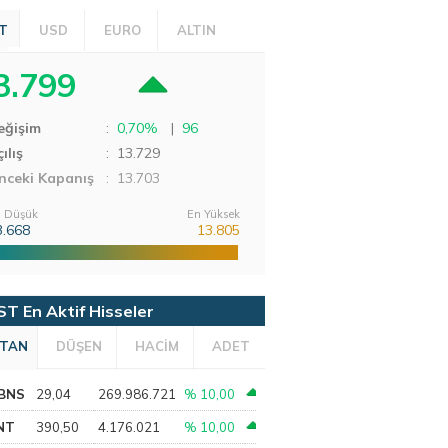
T
USD
EURO
ALTIN
3.799
eğişim
:
0,70%
|
96
ılış
:
13.729
nceki Kapanış
: 13.703
 Düşük
En Yüksek
3.668
13.805
ST En Aktif Hisseler
TAN
DÜŞEN
HACİM
ADET
BNS
29,04
269.986.721
% 10,00
NT
390,50
4.176.021
% 10,00