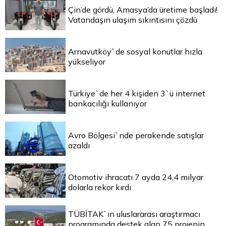
Çin’de gördü, Amasya’da üretime başladı!
Vatandaşın ulaşım sıkıntısını çözdü
Arnavutköy`de sosyal konutlar hızla
yükseliyor
Türkiye`de her 4 kişiden 3`ü internet
bankacılığı kullanıyor
Avro Bölgesi`nde perakende satışlar
azaldı
Otomotiv ihracatı 7 ayda 24,4 milyar
dolarla rekor kırdı
TÜBİTAK`ın uluslararası araştırmacı
programında destek alan 75 projenin