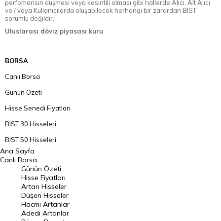
perfomansın düşmesi veya kesintili olması gibi hallerde Alıcı, Alt Alıcı
ve / veya Kullanıcılarda oluşabilecek herhangi bir zarardan BIST
sorumlu değildir.
Uluslarası döviz piyasası kuru
BORSA
Canlı Borsa
Günün Özeti
Hisse Senedi Fiyatları
BIST 30 Hisseleri
BIST 50 Hisseleri
Ana Sayfa
BIST 100 Hisseleri
Canlı Borsa
Günün Özeti
En Çok Artan Hisseler
Hisse Fiyatları
Artan Hisseler
En Çok Düşen Hisseler
Düşen Hisseler
Hacmi Artanlar
Hacmi Artanlar
Adedi Artanlar
Geçmiş Kapanışlar