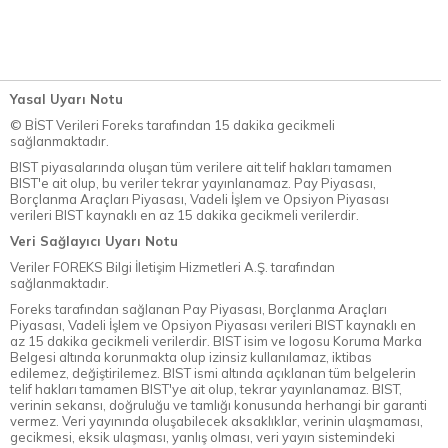
Yasal Uyarı Notu
© BİST Verileri Foreks tarafından 15 dakika gecikmeli
sağlanmaktadır.
BIST piyasalarında oluşan tüm verilere ait telif hakları tamamen
BIST'e ait olup, bu veriler tekrar yayınlanamaz. Pay Piyasası,
Borçlanma Araçları Piyasası, Vadeli İşlem ve Opsiyon Piyasası
verileri BIST kaynaklı en az 15 dakika gecikmeli verilerdir.
Veri Sağlayıcı Uyarı Notu
Veriler FOREKS Bilgi İletişim Hizmetleri A.Ş. tarafından
sağlanmaktadır.
Foreks tarafından sağlanan Pay Piyasası, Borçlanma Araçları
Piyasası, Vadeli İşlem ve Opsiyon Piyasası verileri BIST kaynaklı en
az 15 dakika gecikmeli verilerdir. BIST isim ve logosu Koruma Marka
Belgesi altında korunmakta olup izinsiz kullanılamaz, iktibas
edilemez, değiştirilemez. BIST ismi altında açıklanan tüm belgelerin
telif hakları tamamen BIST'ye ait olup, tekrar yayınlanamaz. BIST,
verinin sekansı, doğruluğu ve tamlığı konusunda herhangi bir garanti
vermez. Veri yayınında oluşabilecek aksaklıklar, verinin ulaşmaması,
gecikmesi, eksik ulaşması, yanlış olması, veri yayın sistemindeki