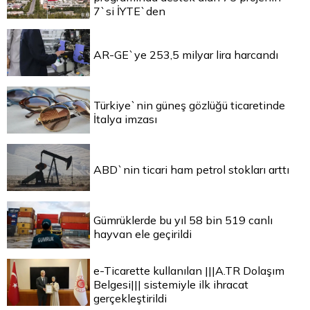
7`si İYTE`den
AR-GE`ye 253,5 milyar lira harcandı
Türkiye`nin güneş gözlüğü ticaretinde
İtalya imzası
ABD`nin ticari ham petrol stokları arttı
Gümrüklerde bu yıl 58 bin 519 canlı
hayvan ele geçirildi
e-Ticarette kullanılan |||A.TR Dolaşım
Belgesi||| sistemiyle ilk ihracat
gerçekleştirildi