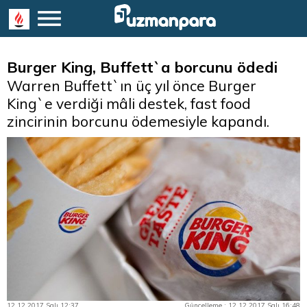
Burger King, Buffett`a borcunu ödedi
Warren Buffett`ın üç yıl önce Burger
King`e verdiği mâli destek, fast food
zincirinin borcunu ödemesiyle kapandı.
12.12.2017 Salı 12:37
Güncelleme : 12.12.2017 Salı 16:48