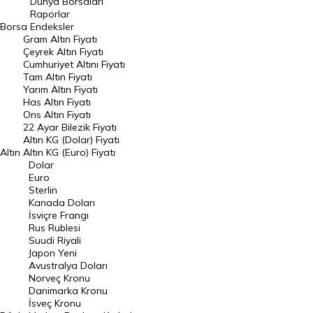
Dünya Borsaları
Raporlar
Dünya Borsaları
Borsa
Endeksler
Gram Altın Fiyatı
Raporlar
Çeyrek Altın Fiyatı
Endeksler
Cumhuriyet Altını Fiyatı
Tam Altın Fiyatı
Yarım Altın Fiyatı
DÖVİZ
Has Altın Fiyatı
Ons Altın Fiyatı
Döviz Kuru
22 Ayar Bilezik Fiyatı
Dolar Kuru
Altın KG (Dolar) Fiyatı
Altın
Altın KG (Euro) Fiyatı
Euro Kuru
Dolar
Euro
Pound Kuru
Sterlin
Kanada Doları
Frank Kuru
İsviçre Frangı
Riyal Kuru
Rus Rublesi
Suudi Riyali
Avustralya Doları
Japon Yeni
Avustralya Doları
Danimarka Kronu Kuru
Norveç Kronu
Danimarka Kronu
Kanada Doları Kuru
İsveç Kronu