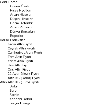
Canlı Borsa
Günün Özeti
En Çok Artan Hisseler
Hisse Fiyatları
Artan Hisseler
En Çok Düşen Hisseler
Düşen Hisseler
Hacmi Artanlar
Hacmi Artanlar
Adedi Artanlar
Geçmiş Kapanışlar
Dünya Borsaları
Raporlar
Dünya Borsaları
Borsa
Endeksler
Gram Altın Fiyatı
Raporlar
Çeyrek Altın Fiyatı
Endeksler
Cumhuriyet Altını Fiyatı
Tam Altın Fiyatı
Yarım Altın Fiyatı
DÖVİZ
Has Altın Fiyatı
Ons Altın Fiyatı
Döviz Kuru
22 Ayar Bilezik Fiyatı
Dolar Kuru
Altın KG (Dolar) Fiyatı
Altın
Altın KG (Euro) Fiyatı
Euro Kuru
Dolar
Euro
Pound Kuru
Sterlin
Kanada Doları
Frank Kuru
İsviçre Frangı