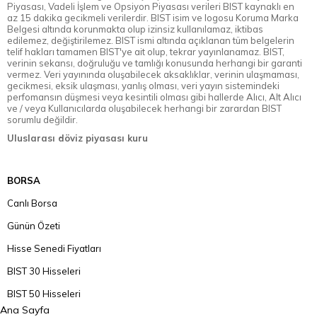
Piyasası, Vadeli İşlem ve Opsiyon Piyasası verileri BIST kaynaklı en
az 15 dakika gecikmeli verilerdir. BIST isim ve logosu Koruma Marka
Belgesi altında korunmakta olup izinsiz kullanılamaz, iktibas
edilemez, değiştirilemez. BIST ismi altında açıklanan tüm belgelerin
telif hakları tamamen BIST'ye ait olup, tekrar yayınlanamaz. BIST,
verinin sekansı, doğruluğu ve tamlığı konusunda herhangi bir garanti
vermez. Veri yayınında oluşabilecek aksaklıklar, verinin ulaşmaması,
gecikmesi, eksik ulaşması, yanlış olması, veri yayın sistemindeki
perfomansın düşmesi veya kesintili olması gibi hallerde Alıcı, Alt Alıcı
ve / veya Kullanıcılarda oluşabilecek herhangi bir zarardan BIST
sorumlu değildir.
Uluslarası döviz piyasası kuru
BORSA
Canlı Borsa
Günün Özeti
Hisse Senedi Fiyatları
BIST 30 Hisseleri
BIST 50 Hisseleri
Ana Sayfa
BIST 100 Hisseleri