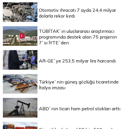
Otomotiv ihracatı 7 ayda 24,4 milyar
dolarla rekor kırdı
TÜBİTAK`ın uluslararası araştırmacı
programında destek alan 75 projenin
7`si İYTE`den
AR-GE`ye 253,5 milyar lira harcandı
Türkiye`nin güneş gözlüğü ticaretinde
İtalya imzası
ABD`nin ticari ham petrol stokları arttı