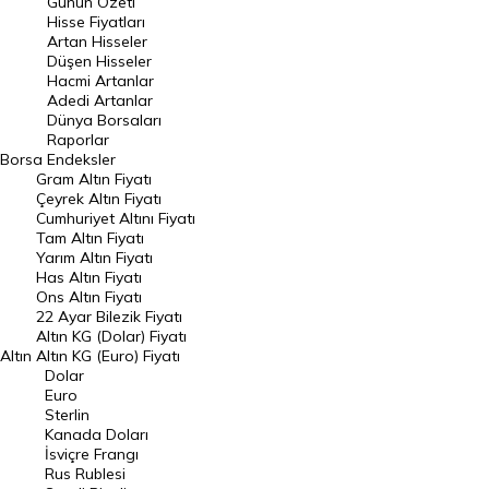
Günün Özeti
En Çok Artan Hisseler
Hisse Fiyatları
Artan Hisseler
En Çok Düşen Hisseler
Düşen Hisseler
Hacmi Artanlar
Hacmi Artanlar
Adedi Artanlar
Geçmiş Kapanışlar
Dünya Borsaları
Raporlar
Dünya Borsaları
Borsa
Endeksler
Gram Altın Fiyatı
Raporlar
Çeyrek Altın Fiyatı
Endeksler
Cumhuriyet Altını Fiyatı
Tam Altın Fiyatı
Yarım Altın Fiyatı
DÖVİZ
Has Altın Fiyatı
Ons Altın Fiyatı
Döviz Kuru
22 Ayar Bilezik Fiyatı
Dolar Kuru
Altın KG (Dolar) Fiyatı
Altın
Altın KG (Euro) Fiyatı
Euro Kuru
Dolar
Euro
Pound Kuru
Sterlin
Kanada Doları
Frank Kuru
İsviçre Frangı
Riyal Kuru
Rus Rublesi