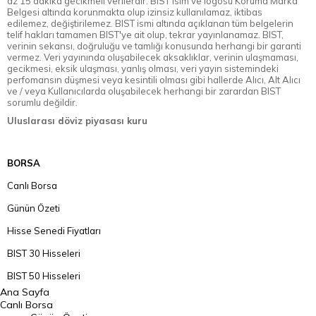
az 15 dakika gecikmeli verilerdir. BIST isim ve logosu Koruma Marka
Belgesi altında korunmakta olup izinsiz kullanılamaz, iktibas
edilemez, değiştirilemez. BIST ismi altında açıklanan tüm belgelerin
telif hakları tamamen BIST'ye ait olup, tekrar yayınlanamaz. BIST,
verinin sekansı, doğruluğu ve tamlığı konusunda herhangi bir garanti
vermez. Veri yayınında oluşabilecek aksaklıklar, verinin ulaşmaması,
gecikmesi, eksik ulaşması, yanlış olması, veri yayın sistemindeki
perfomansın düşmesi veya kesintili olması gibi hallerde Alıcı, Alt Alıcı
ve / veya Kullanıcılarda oluşabilecek herhangi bir zarardan BIST
sorumlu değildir.
Uluslarası döviz piyasası kuru
BORSA
Canlı Borsa
Günün Özeti
Hisse Senedi Fiyatları
BIST 30 Hisseleri
BIST 50 Hisseleri
Ana Sayfa
BIST 100 Hisseleri
Canlı Borsa