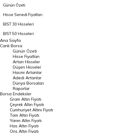
Günün Özeti
Hisse Senedi Fiyatları
BIST 30 Hisseleri
BIST 50 Hisseleri
Ana Sayfa
BIST 100 Hisseleri
Canlı Borsa
Günün Özeti
En Çok Artan Hisseler
Hisse Fiyatları
Artan Hisseler
En Çok Düşen Hisseler
Düşen Hisseler
Hacmi Artanlar
Hacmi Artanlar
Adedi Artanlar
Geçmiş Kapanışlar
Dünya Borsaları
Raporlar
Dünya Borsaları
Borsa
Endeksler
Gram Altın Fiyatı
Raporlar
Çeyrek Altın Fiyatı
Endeksler
Cumhuriyet Altını Fiyatı
Tam Altın Fiyatı
Yarım Altın Fiyatı
DÖVİZ
Has Altın Fiyatı
Ons Altın Fiyatı
Döviz Kuru