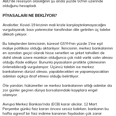
ABD'de resesyon olasılığının şu anda yüzde 50'nin üzerinde
olduğunu hesapladı.
PİYASALARI NE BEKLİYOR?
Analistler, Kovid-19 krizinin mali krizle karşılaştırılamayacağını
vurgulayarak, bazı yatırımcılar tarafından dile getirilen üç talebe
dikkati çekiyor.
Bu taleplerden birincisinin, küresel GSYH'nin yüzde 1'ine eşit
maliye politikası olduğu aktarılıyor. İkincisinin, merkez bankalarının
en azından geçici olarak hisse senetleri ve şirket tahvilleri de
dahil olmak üzere mümkün olduğunca çok riskli varlık satın alması
olduğu ifade ediliyor. Bununla piyasaların pratikte çökmesinin
önlenebileceği vurgulanıyor. Üçüncü talebin ise merkez
bankalarının dürüst olması, yapabilecekleri ve yapamayacakları
adımları açıkça itiraf etmesi olduğu belirtiliyor.
Öte yandan, hükümetler ve merkez bankalarının attığı adımlar da
zor günler geçiren dünya borsalarındaki kayıplara engel
olamıyor.
Avrupa Merkez Bankası'nda (ECB) karar alıcılar, 12 Mart
Perşembe günkü faiz kararı öncesi sessiz kalırken, bankanın bu
hafta agresif bir faiz indirme kararının faydadan çok zarar