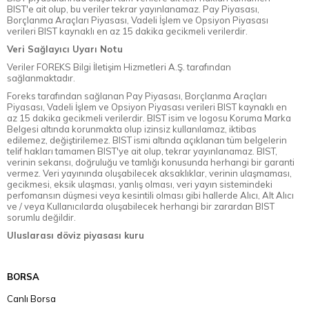
BIST'e ait olup, bu veriler tekrar yayınlanamaz. Pay Piyasası,
Borçlanma Araçları Piyasası, Vadeli İşlem ve Opsiyon Piyasası
verileri BIST kaynaklı en az 15 dakika gecikmeli verilerdir.
Veri Sağlayıcı Uyarı Notu
Veriler FOREKS Bilgi İletişim Hizmetleri A.Ş. tarafından
sağlanmaktadır.
Foreks tarafından sağlanan Pay Piyasası, Borçlanma Araçları
Piyasası, Vadeli İşlem ve Opsiyon Piyasası verileri BIST kaynaklı en
az 15 dakika gecikmeli verilerdir. BIST isim ve logosu Koruma Marka
Belgesi altında korunmakta olup izinsiz kullanılamaz, iktibas
edilemez, değiştirilemez. BIST ismi altında açıklanan tüm belgelerin
telif hakları tamamen BIST'ye ait olup, tekrar yayınlanamaz. BIST,
verinin sekansı, doğruluğu ve tamlığı konusunda herhangi bir garanti
vermez. Veri yayınında oluşabilecek aksaklıklar, verinin ulaşmaması,
gecikmesi, eksik ulaşması, yanlış olması, veri yayın sistemindeki
perfomansın düşmesi veya kesintili olması gibi hallerde Alıcı, Alt Alıcı
ve / veya Kullanıcılarda oluşabilecek herhangi bir zarardan BIST
sorumlu değildir.
Uluslarası döviz piyasası kuru
BORSA
Canlı Borsa