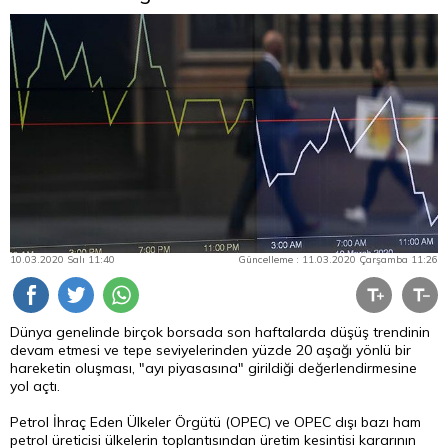
10.03.2020 Salı 11:40
Güncelleme : 11.03.2020 Çarşamba 11:26
Dünya genelinde birçok borsada son haftalarda düşüş trendinin
devam etmesi ve tepe seviyelerinden yüzde 20 aşağı yönlü bir
hareketin oluşması, "ayı piyasasına" girildiği değerlendirmesine
yol açtı.
Petrol İhraç Eden Ülkeler Örgütü (OPEC) ve OPEC dışı bazı ham
petrol üreticisi ülkelerin toplantısından üretim kesintisi kararının