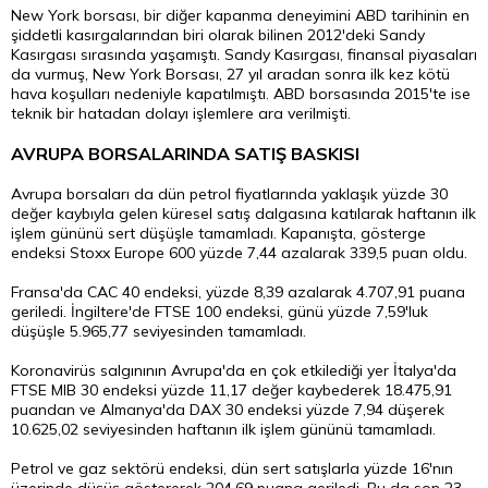
New York borsası, bir diğer kapanma deneyimini ABD tarihinin en
şiddetli kasırgalarından biri olarak bilinen 2012'deki Sandy
Kasırgası sırasında yaşamıştı. Sandy Kasırgası, finansal piyasaları
da vurmuş, New York Borsası, 27 yıl aradan sonra ilk kez kötü
hava koşulları nedeniyle kapatılmıştı. ABD borsasında 2015'te ise
teknik bir hatadan dolayı işlemlere ara verilmişti.
AVRUPA BORSALARINDA SATIŞ BASKISI
Avrupa borsaları da dün petrol fiyatlarında yaklaşık yüzde 30
değer kaybıyla gelen küresel satış dalgasına katılarak haftanın ilk
işlem gününü sert düşüşle tamamladı. Kapanışta, gösterge
endeksi Stoxx Europe 600 yüzde 7,44 azalarak 339,5 puan oldu.
Fransa'da CAC 40 endeksi, yüzde 8,39 azalarak 4.707,91 puana
geriledi. İngiltere'de FTSE 100 endeksi, günü yüzde 7,59'luk
düşüşle 5.965,77 seviyesinden tamamladı.
Koronavirüs salgınının Avrupa'da en çok etkilediği yer İtalya'da
FTSE MIB 30 endeksi yüzde 11,17 değer kaybederek 18.475,91
puandan ve Almanya'da DAX 30 endeksi yüzde 7,94 düşerek
10.625,02 seviyesinden haftanın ilk işlem gününü tamamladı.
Petrol ve gaz sektörü endeksi, dün sert satışlarla yüzde 16'nın