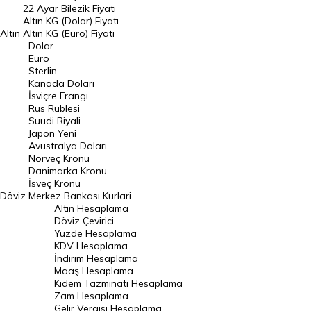
22 Ayar Bilezik Fiyatı
Dolar Kuru
Altın KG (Dolar) Fiyatı
Altın
Altın KG (Euro) Fiyatı
Euro Kuru
Dolar
Euro
Pound Kuru
Sterlin
Kanada Doları
Frank Kuru
İsviçre Frangı
Riyal Kuru
Rus Rublesi
Suudi Riyali
Avustralya Doları
Japon Yeni
Avustralya Doları
Danimarka Kronu Kuru
Norveç Kronu
Danimarka Kronu
Kanada Doları Kuru
İsveç Kronu
Döviz
Merkez Bankası Kurlari
Norveç Kronu Kuru
Altın Hesaplama
İsveç Kronu Kuru
Döviz Çevirici
Yüzde Hesaplama
Japon Yeni Kuru
KDV Hesaplama
İndirim Hesaplama
Serbest Piyasa Döviz Kurları
Maaş Hesaplama
Kıdem Tazminatı Hesaplama
Merkez Bankası Döviz Kurları
Zam Hesaplama
Gelir Vergisi Hesaplama