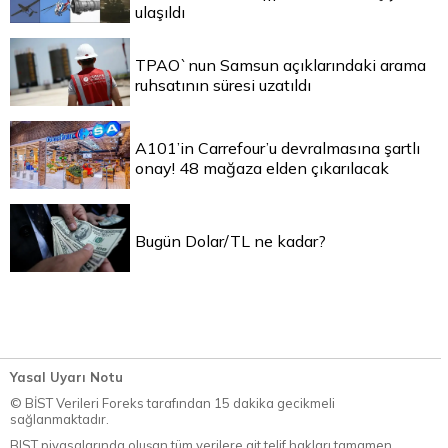
ulaşıldı
TPAO`nun Samsun açıklarındaki arama
ruhsatının süresi uzatıldı
A101’in Carrefour’u devralmasına şartlı
onay! 48 mağaza elden çıkarılacak
Bugün Dolar/TL ne kadar?
Yasal Uyarı Notu
© BİST Verileri Foreks tarafından 15 dakika gecikmeli
sağlanmaktadır.
BIST piyasalarında oluşan tüm verilere ait telif hakları tamamen