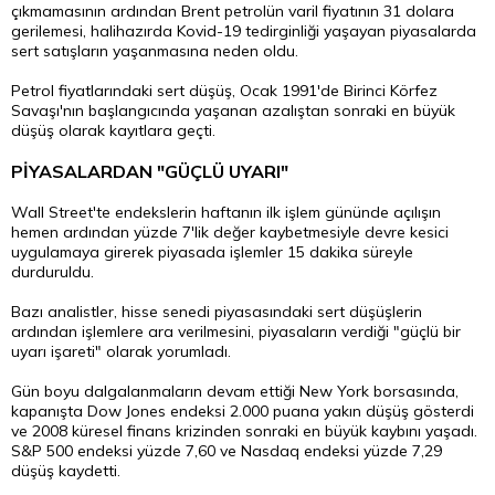
çıkmamasının ardından Brent petrolün varil fiyatının 31 dolara
gerilemesi, halihazırda Kovid-19 tedirginliği yaşayan piyasalarda
sert satışların yaşanmasına neden oldu.
Petrol fiyatlarındaki sert düşüş, Ocak 1991'de Birinci Körfez
Savaşı'nın başlangıcında yaşanan azalıştan sonraki en büyük
düşüş olarak kayıtlara geçti.
PİYASALARDAN "GÜÇLÜ UYARI"
Wall Street'te endekslerin haftanın ilk işlem gününde açılışın
hemen ardından yüzde 7'lik değer kaybetmesiyle devre kesici
uygulamaya girerek piyasada işlemler 15 dakika süreyle
durduruldu.
Bazı analistler, hisse senedi piyasasındaki sert düşüşlerin
ardından işlemlere ara verilmesini, piyasaların verdiği "güçlü bir
uyarı işareti" olarak yorumladı.
Gün boyu dalgalanmaların devam ettiği New York borsasında,
kapanışta Dow Jones endeksi 2.000 puana yakın düşüş gösterdi
ve 2008 küresel finans krizinden sonraki en büyük kaybını yaşadı.
S&P 500 endeksi yüzde 7,60 ve Nasdaq endeksi yüzde 7,29
düşüş kaydetti.