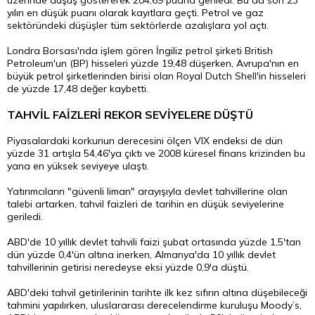
üzerinde düşüş göstererek 204,69 puana geriledi. Bu da son 23
yılın en düşük puanı olarak kayıtlara geçti. Petrol ve gaz
sektöründeki düşüşler tüm sektörlerde azalışlara yol açtı.
Londra Borsası'nda işlem gören İngiliz petrol şirketi British
Petroleum'un (BP) hisseleri yüzde 19,48 düşerken, Avrupa'nın en
büyük petrol şirketlerinden birisi olan Royal Dutch Shell'in hisseleri
de yüzde 17,48 değer kaybetti.
TAHVİL FAİZLERİ REKOR SEVİYELERE DÜŞTÜ
Piyasalardaki korkunun derecesini ölçen VIX endeksi de dün
yüzde 31 artışla 54,46'ya çıktı ve 2008 küresel finans krizinden bu
yana en yüksek seviyeye ulaştı.
Yatırımcıların "güvenli liman" arayışıyla devlet tahvillerine olan
talebi artarken, tahvil faizleri de tarihin en düşük seviyelerine
geriledi.
ABD'de 10 yıllık devlet tahvili faizi şubat ortasında yüzde 1,5'tan
dün yüzde 0,4'ün altına inerken, Almanya'da 10 yıllık devlet
tahvillerinin getirisi neredeyse eksi yüzde 0,9'a düştü.
ABD'deki tahvil getirilerinin tarihte ilk kez sıfırın altına düşebileceği
tahmini yapılırken, uluslararası derecelendirme kuruluşu Moody’s,